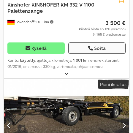
Kinshofer
KINSHOFER KM 332-V-1100
Palettenzange
3 500 €
Bovenden
1 493 km
Kiinteä hinta alv 0% (veroton)
(4 165 € bruttomassa)
Kysellä
Soita
Kunto:
käytetty
, ajettuja kilometrejä:
1 001 km
, ensirekisteröinti:
01/2016
, omamassa:
330 kg
, väri:
musta
, ohjaamo:
muu
,
vaihteistotyyppi:
muu
, Valmistusvuosi:
2016
, kantavuus:
1 900 kg
,
Pieni ilmoitus