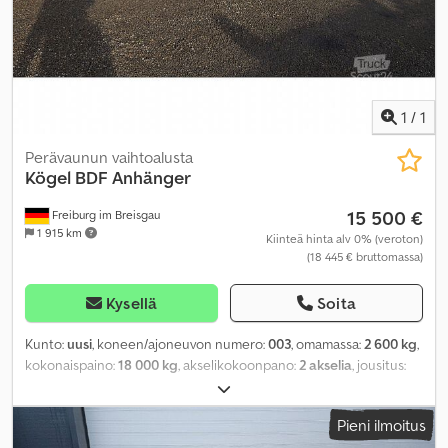
1
/
1
Perävaunun vaihtoalusta
Kögel
BDF Anhänger
15 500 €
Freiburg im Breisgau
1 915 km
Kiinteä hinta alv 0% (veroton)
(18 445 € bruttomassa)
Kysellä
Soita
Kunto:
uusi
, koneen/ajoneuvon numero:
003
, omamassa:
2 600 kg
,
kokonaispaino:
18 000 kg
, akselikokoonpano:
2 akselia
, jousitus:
ilma
, Valmistusvuosi:
2026
, Varusteet:
ABS
,
Pieni ilmoitus