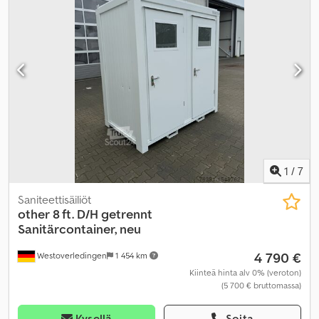
ajonvakautusjärjestelmä (ESP), ilmastointi, navigointijärjestelmä,
noesuodatin, pysäköintilämmitin, takalaitanostin
,
1
/
7
Saniteettisäiliöt
other
8 ft. D/H getrennt
Sanitärcontainer, neu
4 790 €
Westoverledingen
1 454 km
Kiinteä hinta alv 0% (veroton)
(5 700 € bruttomassa)
Kysellä
Soita