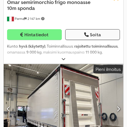
Omar
semirimorchio frigo monoasse
10m sponda
Parma
2 147 km
Hintatiedot
Soita
Kunto:
hyvä (käytetty)
, Toiminnallisuus:
rajoitettu toiminnallisuus
,
omamassa:
9 000 kg
, maksimi kuormauspaino:
11 000 kg
,
kokonaispaino:
20 000 kg
, akselikokoonpano:
1 akseli
,
ensirekisteröinti:
06/2013
, kuormatilan pituus:
10 800 mm
,
Pieni ilmoitus
lastitilan leveys:
2 480 mm
, kuormatilan korkeus:
2 620 mm
,
jousitus:
ilma
, renkaan koko:
315.80 r 22.5
, väri:
valkoinen
,
Valmistusvuosi:
2013
, Varusteet:
ABS, jäähdytysyksikkö,
takalaitanostin
,