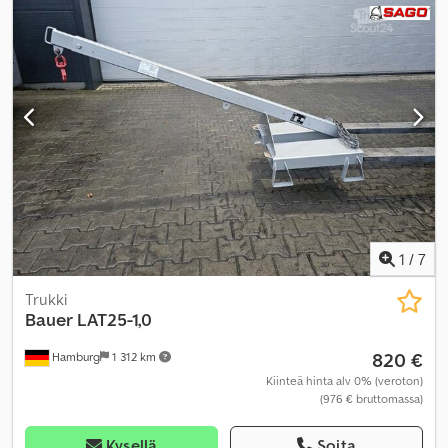
1
/
7
Trukki
Bauer
LAT25-1,0
820 €
Hamburg
1 312 km
Kiinteä hinta alv 0% (veroton)
(976 € bruttomassa)
Kysellä
Soita