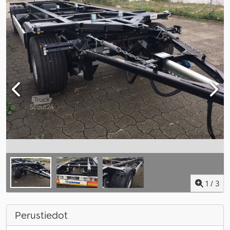
1
/
3
Perustiedot