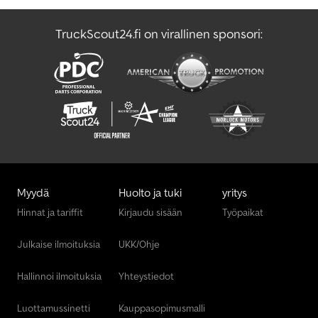
TruckScout24.fi on virallinen sponsori:
Myydä
Huolto ja tuki
yritys
Hinnat ja tariffit
Kirjaudu sisään
Työpaikat
Julkaise ilmoituksia
UKK/Ohje
Hallinnoi ilmoituksia
Yhteystiedot
Luottamussinetti
Kauppasopimusmalli