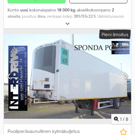
Kunto:
uusi
, kokonaispaino:
18 000 kg
, akselikokoonpano:
2
akselia
, jousitus:
ilma
, renkaan koko:
385/55r22.5
, Valmistusvuosi:
2026
, Varusteet:
ABS
,
Pieni ilmoitus
1
/
8
Puoliperävaunullinen kylmäkuljetus