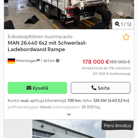
1
/
12
Erikoiskäyttöinen kuorma-auto
MAN
26.440 6x2 mit Schwerlast-
Ladebordwand Rampe
178 000 €
Petershagen
1 463 km
189 000 €
Kiinteä hinta alv 0% (veroton)
(211 820 € bruttomassa)
Kysellä
Soita
Kunto:
uusi
, ajettuja kilometrejä:
100 km
, teho:
324 kW (440,52 hv)
,
polttoainetyyppi:
diesel
, kokonaispaino:
26 000 kg
,
akselikokoonpano:
3 akselia
, väri:
valkoinen
, vaihteistotyyppi:
automaattinen
, päästöluokka:
Euro 6
, kuormatilan pituus:
7 800
Pieni ilmoitus
mm
, lastitilan leveys:
2 480 mm
, kuormatilan korkeus:
2 900 mm
,
Valmistusvuosi:
2026
, Varusteet:
ABS, elektroninen