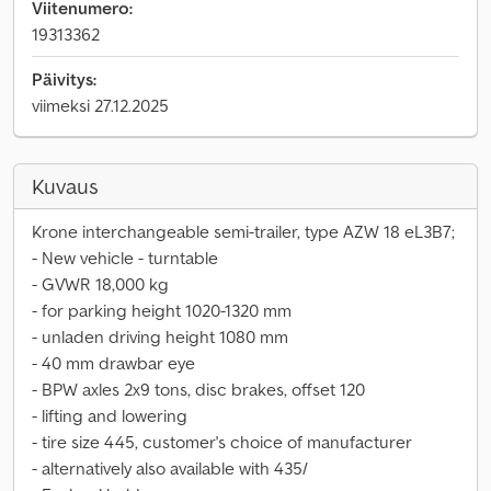
Viitenumero:
19313362
Päivitys:
viimeksi 27.12.2025
Kuvaus
Krone interchangeable semi-trailer, type AZW 18 eL3B7;
- New vehicle - turntable
- GVWR 18,000 kg
- for parking height 1020-1320 mm
- unladen driving height 1080 mm
- 40 mm drawbar eye
- BPW axles 2x9 tons, disc brakes, offset 120
- lifting and lowering
- tire size 445, customer's choice of manufacturer
- alternatively also available with 435/