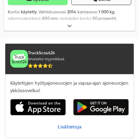
Kunto:
käytetty
, Valmistusvuosi:
2014
, kantavuus:
1 000 kg
,
rakennuskorkeus:
650 mm
, renkaiden kunto:
50 prosentti
,
omamassa:
61 kg
, kokonaispituus:
2 400 mm
, väri:
muu
,
TruckScout24
Ilmaiseksi myymälässä
Käytettyjen hyötyajoneuvojen ja vapaa-ajan ajoneuvojen
ykkössovellus!
Lisätietoja