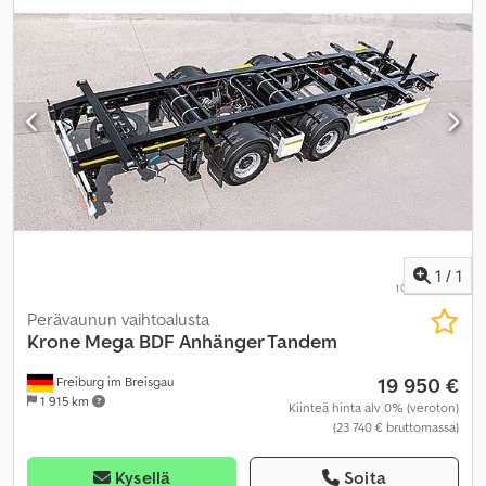
1
/
1
Perävaunun vaihtoalusta
Krone
Mega BDF Anhänger Tandem
19 950 €
Freiburg im Breisgau
1 915 km
Kiinteä hinta alv 0% (veroton)
(23 740 € bruttomassa)
Kysellä
Soita