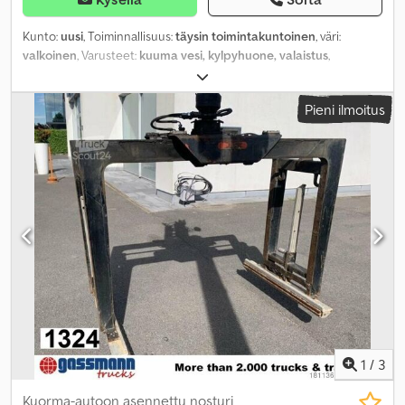
Kunto:
uusi
, Toiminnallisuus:
täysin toimintakuntoinen
, väri:
valkoinen
, Varusteet:
kuuma vesi, kylpyhuone, valaistus
,
Pieni ilmoitus
1
/
3
Kuorma-autoon asennettu nosturi