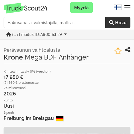
Myydä
Haku
/ ... / Ilmoitus-ID: A600-53-29
Perävaunun vaihtoalusta
Krone
Mega BDF Anhänger
Kiinteä hinta alv 0% (veroton)
17 950 €
(21 360 € bruttomassa)
Valmistusvuosi
2026
Kunto
Uusi
Sijainti
Freiburg im Breisgau