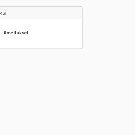
ksi
.. ilmoitukset