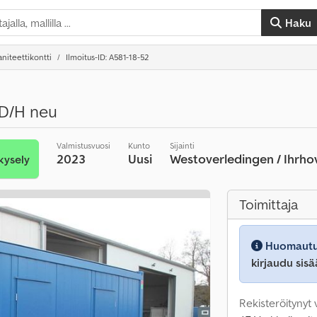
Haku
aniteettikontti
Ilmoitus-ID: A581-18-52
D/H neu
Valmistusvuosi
Kunto
Sijainti
2023
Uusi
Westoverledingen / Ihrh
kysely
Toimittaja
Huomautu
kirjaudu sisä
Rekisteröitynyt