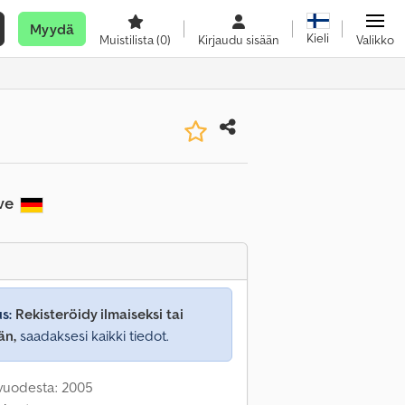
Myydä
Kieli
Muistilista
(0)
Kirjaudu sisään
Valikko
ove
s:
Rekisteröidy ilmaiseksi tai
än,
saadaksesi kaikki tiedot.
 vuodesta: 2005