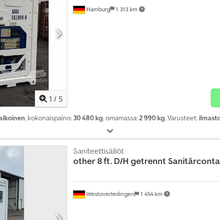
Hamburg
1 313 km
1
/
5
alkoinen
, kokonaispaino:
30 480 kg
, omamassa:
2 990 kg
, Varusteet:
ilmasto
Saniteettisäiliöt
other
8 ft. D/H getrennt Sanitärconta
Westoverledingen
1 454 km