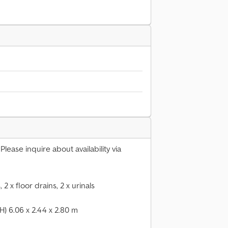
lease inquire about availability via
2 x floor drains, 2 x urinals
H) 6.06 x 2.44 x 2.80 m