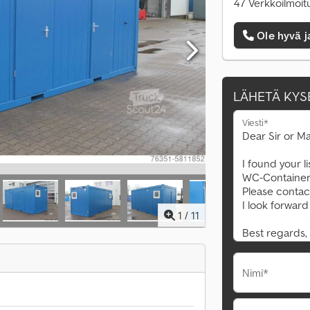
47 Verkkoilmoit
Ole hyvä j
LÄHETÄ KYS
Viesti*
1
/
11
Nimi*