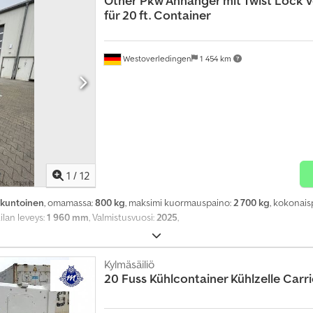
Other
Pkw Anhänger mit Twist Lock 
für 20 ft. Container
Westoverledingen
1 454 km
1
/
12
akuntoinen
, omamassa:
800 kg
, maksimi kuormauspaino:
2 700 kg
, kokonais
itilan leveys:
1 960 mm
, Valmistusvuosi:
2025
,
Kylmäsäiliö
20 Fuss Kühlcontainer Kühlzelle Carri