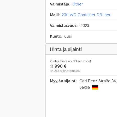
Valmistaja:
Other
Malli:
20ft WC-Container D/H neu
Valmistusvuosi:
2023
Kunto:
uusi
Hinta ja sijainti
Kiinteä hinta alv 0% (veroton)
11 990 €
(14 268 € bruttomassa)
Myyjän sijainti:
Carl-Benz-Straße 34
Saksa