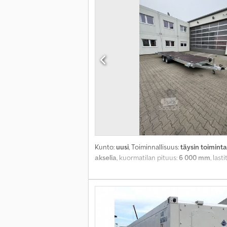
Kunto:
uusi
, Toiminnallisuus:
täysin toimint
akselia
, kuormatilan pituus:
6 000 mm
, last