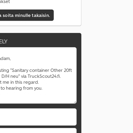
ukset
a soita minulle takaisin.
ELY