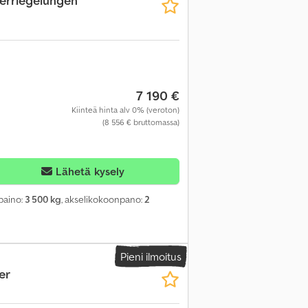
Verriegelungen
7 190 €
Kiinteä hinta alv 0% (veroton)
(8 556 € bruttomassa)
Lähetä kysely
paino:
3 500 kg
, akselikokoonpano:
2
Pieni ilmoitus
er