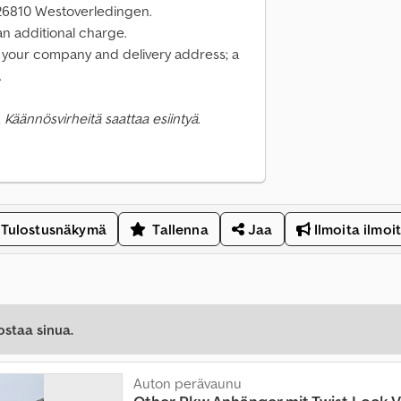
-26810 Westoverledingen.
 an additional charge.
de your company and delivery address; a
.
 Käännösvirheitä saattaa esiintyä.
Tulostusnäkymä
Tallenna
Jaa
Ilmoita ilmoi
ostaa sinua.
Auton perävaunu