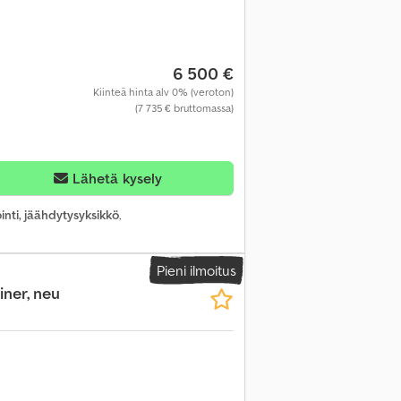
6 500 €
Kiinteä hinta alv 0% (veroton)
(7 735 € bruttomassa)
Lähetä kysely
inti, jäähdytysyksikkö
,
Pieni ilmoitus
iner, neu