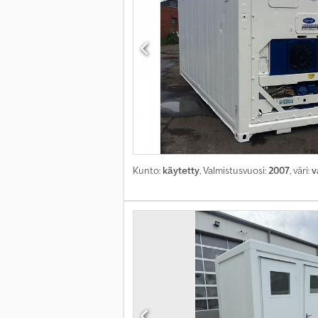
Kunto:
käytetty
, Valmistusvuosi:
2007
, väri:
v