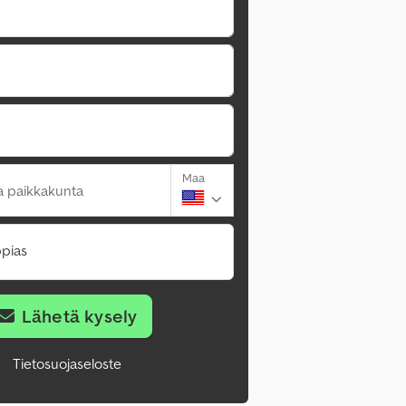
Maa
a paikkakunta
pias
Lähetä kysely
Tietosuojaseloste