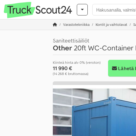
Varastotekniikka
Kontit ja vaihtolavat
S
Saniteettisäiliöt
Other
20ft WC-Container 
Kiinteä hinta alv 0% (veroton)
11 990 €
Lähetä 
(14 268 € bruttomassa)