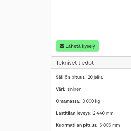
Lähetä kysely
Tekniset tiedot
Säiliön pituus:
20 jalka
Väri:
sininen
Omamassa:
3 000 kg
Lastitilan leveys:
2 440 mm
Kuormatilan pituus:
6 006 mm