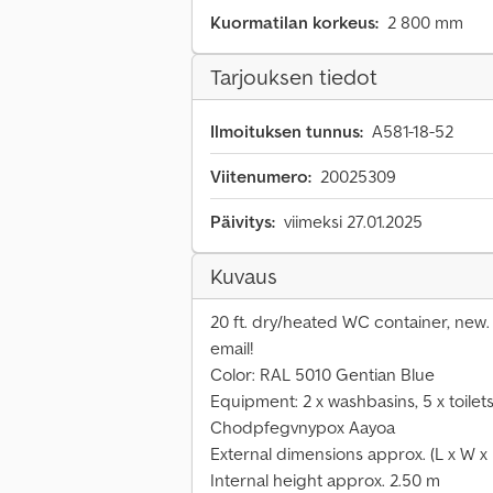
Kuormatilan korkeus:
2 800 mm
Tarjouksen tiedot
Ilmoituksen tunnus:
A581-18-52
Viitenumero:
20025309
Päivitys:
viimeksi 27.01.2025
Kuvaus
20 ft. dry/heated WC container, new. P
email!
Color: RAL 5010 Gentian Blue
Equipment: 2 x washbasins, 5 x toilets, 
Chodpfegvnypox Aayoa
External dimensions approx. (L x W x 
Internal height approx. 2.50 m