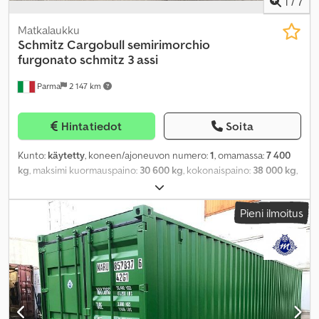
1
/
7
Matkalaukku
Schmitz Cargobull
semirimorchio
furgonato schmitz 3 assi
Parma
2 147 km
Hintatiedot
Soita
Kunto:
käytetty
, koneen/ajoneuvon numero:
1
, omamassa:
7 400
kg
, maksimi kuormauspaino:
30 600 kg
, kokonaispaino:
38 000 kg
,
akselikokoonpano:
3 akselia
, ensirekisteröinti:
11/2006
, seuraava
tarkastus (TÜV):
01/2024
, kuormatilan pituus:
13 650 mm
, lastitilan
Pieni ilmoitus
leveys:
2 500 mm
, kuormatilan korkeus:
2 700 mm
, jousitus:
ilma
,
renkaan koko:
385.55 r 22.5
, väri:
valkoinen
, Valmistusvuosi:
2006
,
Varusteet:
ABS
,