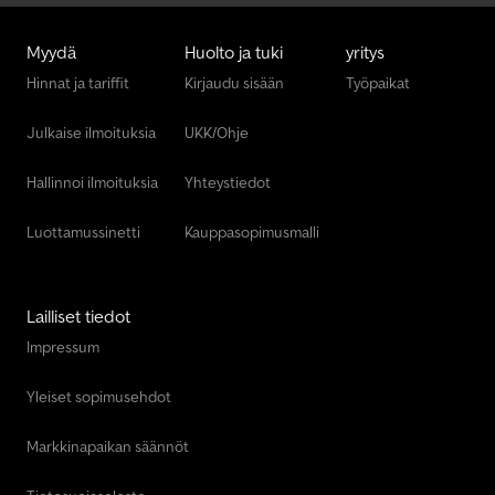
Myydä
Huolto ja tuki
yritys
Hinnat ja tariffit
Kirjaudu sisään
Työpaikat
Julkaise ilmoituksia
UKK/Ohje
Hallinnoi ilmoituksia
Yhteystiedot
Luottamussinetti
Kauppasopimusmalli
Lailliset tiedot
Impressum
Yleiset sopimusehdot
Markkinapaikan säännöt