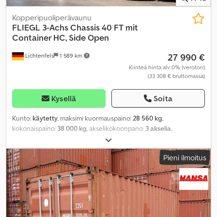
Kopperipuoliperävaunu
FLIEGL
3-Achs Chassis 40 FT mit
Container HC, Side Open
27 990 €
Lichtenfels
1 589 km
Kiinteä hinta alv 0% (veroton)
(33 308 € bruttomassa)
Kysellä
Soita
Kunto:
käytetty
, maksimi kuormauspaino:
28 560 kg
,
kokonaispaino:
38 000 kg
, akselikokoonpano:
3 akselia
,
ensirekisteröinti:
02/2023
, seuraava tarkastus (TÜV):
03/2026
,
kuormatilan pituus:
12 032 mm
, lastitilan leveys:
2 352 mm
,
Pieni ilmoitus
kuormatilan korkeus:
2 698 mm
, kuormatilan tilavuus:
68 m³
,
kokonaisleveys:
2 550 mm
, kokonaiskorkeus:
4 000 mm
,
Valmistusvuosi:
2023
, Varusteet:
ABS
,