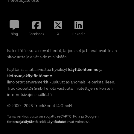
Tietosuojaseloste
Blog
Facebook
X
LinkedIn
Kaikki tällä sivulla olevat tiedot, tarjoukset ja hinnat ovat ilman
sitovuutta ja eivät sido mihinkään!
Käyttämällä tätä sivustoa hyväksyt
käyttöehtomme
ja
tietosuojakäytäntömme
.
Ilmoitetut tavaramerkit kuuluvat asianomaisille omistajilleen.
TruckScout24 GmbH ei ota vastuuta linkitettyjen ulkoisten
internetsivujen sisällöstä.
© 2000 - 2026 TruckScout24 GmbH
Tämä verkkosivusto on suojattu reCAPTCHA:lla ja Googlen
tietosuojakäytäntö
sekä
käyttöehdot
ovat voimassa.