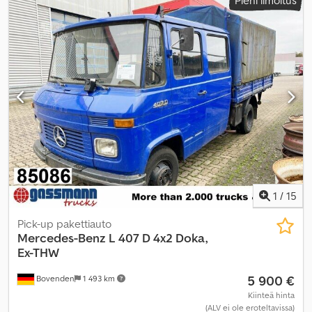
1
/
15
Pick-up pakettiauto
Mercedes-Benz
L 407 D 4x2 Doka,
Ex-THW
5 900 €
Bovenden
1 493 km
Kiinteä hinta
(ALV ei ole eroteltavissa)