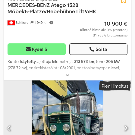
MERCEDES-BENZ
Atego 1528
Möbel/6-Plätze/Hebebühne Lift/AHK
10 900 €
Schlieren
1 949 km
Kiinteä hinta alv 0% (veroton)
(11 783 € bruttomassa)
Kysellä
Soita
Kunto:
käytetty
, ajettuja kilometrejä:
313 573 km
, teho:
205 kW
(278,72 hv)
, ensirekisteröinti:
08/2001
, polttoainetyyppi:
diesel
,
kokonaispaino:
15 000 kg
, akselikokoonpano:
2 akselia
, väri:
valkoinen
, vaihteistotyyppi:
mekaaninen
, päästöluokka:
Euro 3
,
Pieni ilmoitus
kuormatilan pituus:
7 200 mm
, lastitilan leveys:
2 100 mm
,
kuormatilan korkeus:
2 500 mm
, Varusteet:
pysäköintilämmitin,
takalaitanostin
,