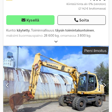
Kiinteä hinta alv 0% (veroton)
(2 142 € bruttomassa)
Kysellä
Soita
Kunto:
käytetty
, Toiminnallisuus:
täysin toimintakuntoinen
,
maksimi kuormauspaino:
28 600 kg
, omamassa:
3 800 kg
,
kuormatilan tilavuus:
76,4 m³
,
Pieni ilmoitus