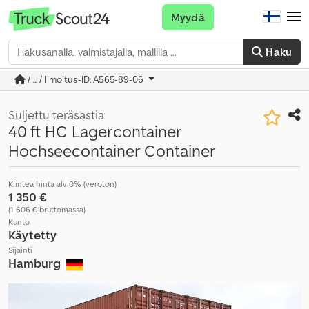
Myydä
Haku
/ ... / Ilmoitus-ID: A565-89-06
Suljettu teräsastia
40 ft HC Lagercontainer
Hochseecontainer Container
Kiinteä hinta alv 0% (veroton)
1 350 €
(1 606 € bruttomassa)
Kunto
Käytetty
Sijainti
Hamburg