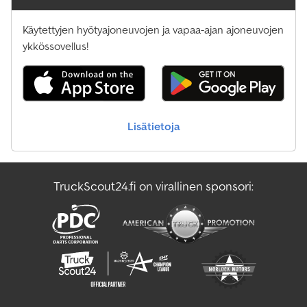
Käytettyjen hyötyajoneuvojen ja vapaa-ajan ajoneuvojen
ykkössovellus!
Lisätietoja
TruckScout24.fi on virallinen sponsori: