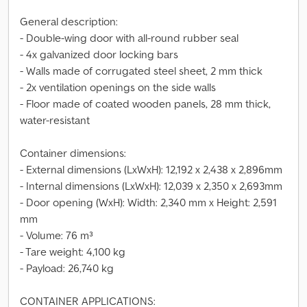
General description:
- Double-wing door with all-round rubber seal
- 4x galvanized door locking bars
- Walls made of corrugated steel sheet, 2 mm thick
- 2x ventilation openings on the side walls
- Floor made of coated wooden panels, 28 mm thick,
water-resistant
Container dimensions:
- External dimensions (LxWxH): 12,192 x 2,438 x 2,896mm
- Internal dimensions (LxWxH): 12,039 x 2,350 x 2,693mm
- Door opening (WxH): Width: 2,340 mm x Height: 2,591
mm
- Volume: 76 m³
- Tare weight: 4,100 kg
- Payload: 26,740 kg
CONTAINER APPLICATIONS: