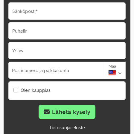
Sähköposti*
Puhelin
Yritys
Maa
Postinumero ja paikkakunta
Olen kauppias
Lähetä kysely
Tietosuojaseloste