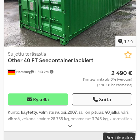
1
/
4
Suljettu teräsastia
Other
40 FT Seecontainer lackiert
2 490 €
Hamburg
1 313 km
Kiinteä hinta alv 0% (veroton)
(2 963 € bruttomassa)
Kysellä
Soita
Kunto:
käytetty
, Valmistusvuosi:
2007
, säiliön pituus:
40 jalka
, väri:
vihreä
, kokonaispaino:
26 735 kg
, omamassa:
3 745 kg
, kuormatilan
tilavuus:
67,7 m³
, lastitilan leveys:
2 352 mm
, kuormatilan pituus:
12 032 mm
, kuormatilan korkeus:
2 390 mm
,
Pieni ilmoitus