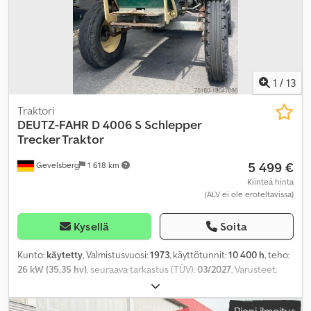
1
/
13
Traktori
DEUTZ-FAHR
D 4006 S Schlepper
Trecker Traktor
5 499 €
Gevelsberg
1 618 km
Kiinteä hinta
(ALV ei ole eroteltavissa)
Kysellä
Soita
Kunto:
käytetty
, Valmistusvuosi:
1973
, käyttötunnit:
10 400 h
, teho:
26 kW (35,35 hv)
, seuraava tarkastus (TÜV):
03/2027
, Varusteet:
hytti
,
Pieni ilmoitus