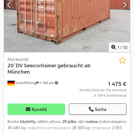
1
/
10
Merikontti
20`DV Seecontainer gebraucht ab
München
1 475 €
Unterföhring
1 766 km
Kiinteä hinta alv 0% (veroton)
(1 755 € bruttomassa)
Kysellä
Soita
Kunto:
käytetty
, säiliön pituus:
20 jalka
, väri:
ruskea
, kokonaispaino:
30 480 kg
, maksimi kuormauspaino:
28 300 kg
, omamassa:
2 050