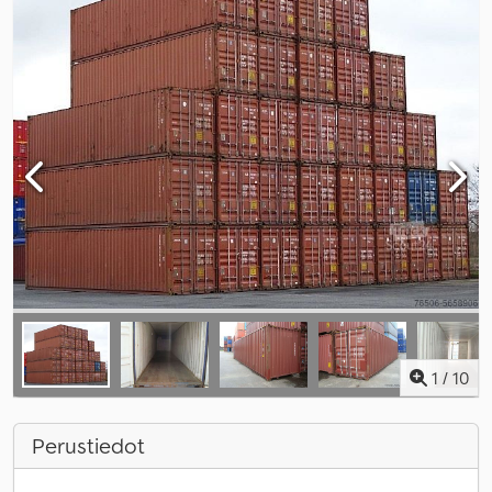
1
/
10
Perustiedot