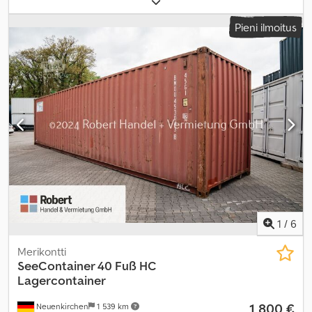
kg
, kuormatilan tilavuus:
33 m³
, lastitilan leveys:
2 350 mm
,
kuormatilan pituus:
5 898 mm
, kuormatilan korkeus:
2 390 mm
,
Pieni ilmoitus
1
/
6
Merikontti
SeeContainer 40 Fuß HC
Lagercontainer
1 800 €
Neuenkirchen
1 539 km