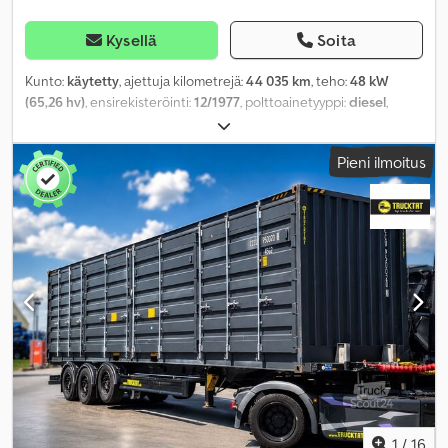
Kysellä
Soita
Kunto:
käytetty
, ajettuja kilometrejä:
44 035 km
, teho:
48 kW
(65,26 hv)
, ensirekisteröinti:
12/1977
, polttoainetyyppi:
diesel
,
omamassa:
2 600 kg
, maksimi kuormauspaino:
2 000 kg
,
kokonaispaino:
4 600 kg
, renkaan koko:
6.00R16C
,
Pieni ilmoitus
akselikokoonpano:
4x2
, akseliväli:
3 500 mm
, väri:
sininen
, ohjaamo:
muu
, vaihteistotyyppi:
mekaaninen
, päästöluokka:
ei mikään
,
jousitus:
teräs
, kuormatilan pituus:
3 050 mm
, lastitilan leveys:
2 000 mm
, kuormatilan korkeus:
1 700 mm
, Varusteet:
hytti,
lisäajovalot, perävaunukytkin
,
1
/
16