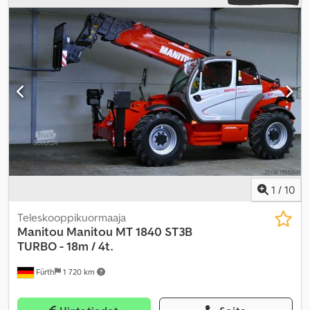
1
/
10
Teleskooppikuormaaja
Manitou
Manitou MT 1840 ST3B
TURBO - 18m / 4t.
Fürth
1 720 km