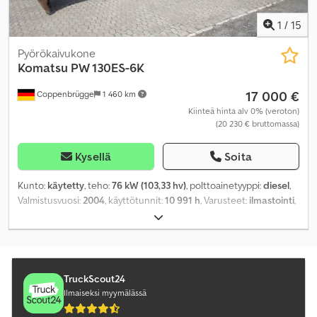
1
/
15
Pyörökaivukone
Komatsu
PW 130ES-6K
17 000 €
Coppenbrügge
1 460 km
Kiinteä hinta alv 0% (veroton)
(20 230 € bruttomassa)
Kysellä
Soita
Kunto:
käytetty
, teho:
76 kW (103,33 hv)
, polttoainetyyppi:
diesel
,
Valmistusvuosi:
2004
, käyttötunnit:
10 991 h
, Varusteet:
ilmastointi
,
TruckScout24
Ilmaiseksi myymälässä