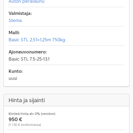
Auton perävaunu
Valmistaja:
Stema
Malli:
Basic STL 2,51×1,25m 750kg
Ajoneuvonumero:
Basic STL 7.5-25-13.1
Kunto:
uusi
Hinta ja sijainti
Kiinteä hinta alv 0% (veroton)
950 €
(1 130 € bruttomassa)