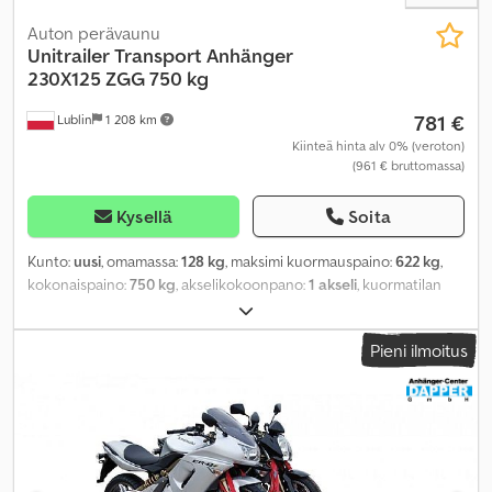
Auton perävaunu
Unitrailer
Transport Anhänger
230X125 ZGG 750 kg
781 €
Lublin
1 208 km
Kiinteä hinta alv 0% (veroton)
(961 € bruttomassa)
Kysellä
Soita
Kunto:
uusi
, omamassa:
128 kg
, maksimi kuormauspaino:
622 kg
,
kokonaispaino:
750 kg
, akselikokoonpano:
1 akseli
, kuormatilan
pituus:
2 304 mm
, lastitilan leveys:
1 256 mm
, kuormatilan korkeus:
300 mm
, kuormatilan tilavuus:
0,7 m³
, jousitus:
muu
, renkaan koko:
Pieni ilmoitus
13
, akseliväli:
155 mm
, väri:
hopea
, Valmistusvuosi:
2023
, Varusteet:
perävaunukytkin
,