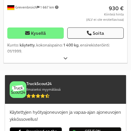
930 €
Grevenbroich
1 667 km
Kiinteä hinta
(ALV ei ole eroteltavissa)
Kysellä
Soita
Kunto:
käytetty
, kokonaispaino:
1 400 kg
, ensirekisteröinti:
01/1999
,
TruckScout24
Ilmaiseksi myymälässä
Käytettyjen hyötyajoneuvojen ja vapaa-ajan ajoneuvojen
ykkössovellus!