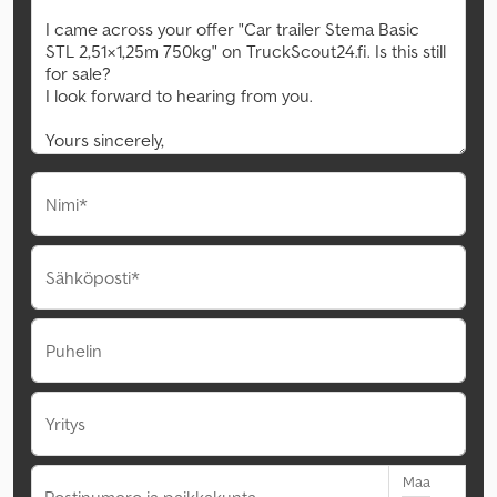
Nimi*
Sähköposti*
Puhelin
Yritys
Maa