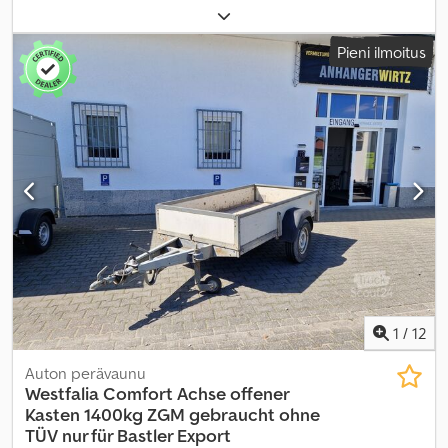
maksimi kuormauspaino:
564 kg
, kokonaispaino:
750 kg
,
akselikokoonpano:
1 akseli
, kuormatilan pituus:
2 100 mm
, lastitilan
Pieni ilmoitus
leveys:
1 280 mm
, kuormatilan korkeus:
350 mm
,
1
/
12
Auton perävaunu
Westfalia
Comfort Achse offener
Kasten 1400kg ZGM gebraucht ohne
TÜV nur für Bastler Export