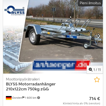
Pieni ilmoitus
1
/
11
Moottoripyörätraileri
BLYSS
Motorradanhänger
210x122cm 750kg zGG
714 €
Dorsten
1 600 km
Kiinteä hinta alv 0% (veroton)