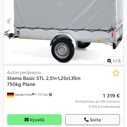
1
/
5
Auton perävaunu
Stema
Basic STL 2,51×1,25x1,35m
750kg Plane
1 319 €
Nieder-Olm
1 717 km
Kiinteä hinta alv 0% (veroton)
(1 570 € bruttomassa)
Kysellä
Soita