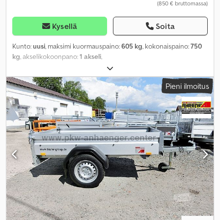
(850 € bruttomassa)
Kysellä
Soita
Kunto:
uusi
, maksimi kuormauspaino:
605 kg
, kokonaispaino:
750
kg
, akselikokoonpano:
1 akseli
,
Pieni ilmoitus