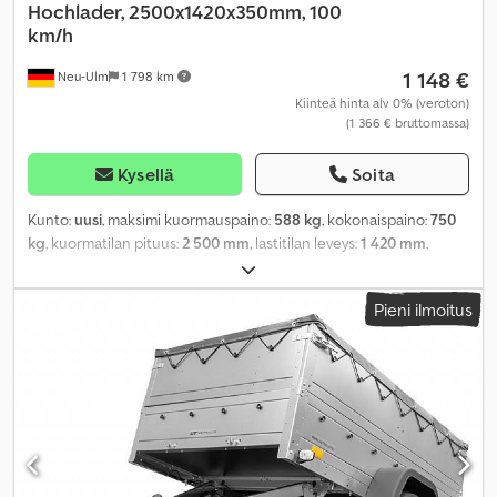
Hochlader, 2500x1420x350mm, 100
km/h
1 148 €
Neu-Ulm
1 798 km
Kiinteä hinta alv 0% (veroton)
(1 366 € bruttomassa)
Kysellä
Soita
Kunto:
uusi
, maksimi kuormauspaino:
588 kg
, kokonaispaino:
750
kg
, kuormatilan pituus:
2 500 mm
, lastitilan leveys:
1 420 mm
,
kuormatilan korkeus:
350 mm
, kuormatilan tilavuus:
1,4 m³
, väri:
muu
, rakennuskorkeus:
960 mm
, työleveys:
1 490 mm
,
Pieni ilmoitus