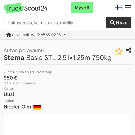
Myydä
Haku
/ ... / Ilmoitus-ID: A553-02-15
Auton perävaunu
Stema
Basic STL 2,51×1,25m 750kg
Kiinteä hinta alv 0% (veroton)
950 €
(1 130 € bruttomassa)
Kunto
Uusi
Sijainti
Nieder-Olm