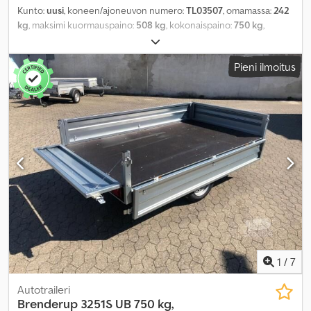
Kunto:
uusi
, koneen/ajoneuvon numero:
TL03507
, omamassa:
242
kg
, maksimi kuormauspaino:
508 kg
, kokonaispaino:
750 kg
,
akselikokoonpano:
1 akseli
, kuormatilan pituus:
2 510 mm
, lastitilan
leveys:
1 250 mm
, kuormatilan korkeus:
1 350 mm
,
Pieni ilmoitus
1
/
7
Autotraileri
Brenderup
3251S UB 750 kg,