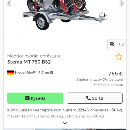
1
/
3
Moottoripyörän perävaunu
Stema
MT 750 BS2
755 €
Nieder-Olm
1 717 km
Kiinteä hinta alv 0% (veroton)
(898 € bruttomassa)
Kysellä
Soita
Kunto:
uusi
, koneen/ajoneuvon numero:
22946
, omamassa:
150 kg
,
maksimi kuormauspaino:
600 kg
, kokonaispaino:
750 kg
,
akselikokoonpano:
1 akseli
, kuormatilan pituus:
1 940 mm
, lastitilan
leveys:
1 080 mm
, kuormatilan korkeus:
1 080 mm
,