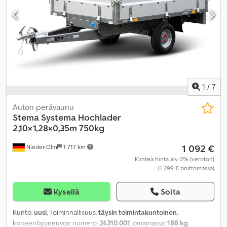
1
/
7
Auton perävaunu
Stema
Systema Hochlader
2,10×1,28×0,35m 750kg
1 092 €
Nieder-Olm
1 717 km
Kiinteä hinta alv 0% (veroton)
(1 299 € bruttomassa)
Kysellä
Soita
Kunto:
uusi
, Toiminnallisuus:
täysin toimintakuntoinen
,
koneen/ajoneuvon numero:
24310.001
, omamassa:
186 kg
,