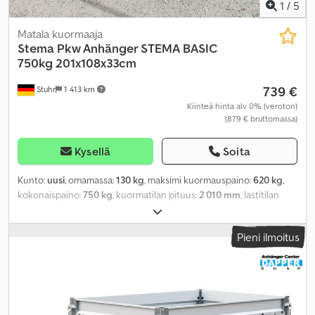
1
/
5
Matala kuormaaja
Stema
Pkw Anhänger STEMA BASIC
750kg 201x108x33cm
739 €
Stuhr
1 413 km
Kiinteä hinta alv 0% (veroton)
(879 € bruttomassa)
Kysellä
Soita
Kunto:
uusi
, omamassa:
130 kg
, maksimi kuormauspaino:
620 kg
,
kokonaispaino:
750 kg
, kuormatilan pituus:
2 010 mm
, lastitilan
leveys:
1 080 mm
, kuormatilan korkeus:
330 mm
, renkaan koko:
145/80r13
,
Pieni ilmoitus