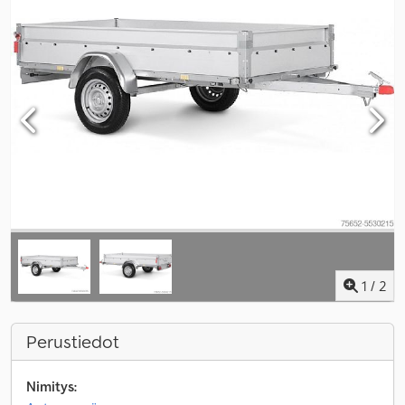
1
/
2
Perustiedot
Nimitys: