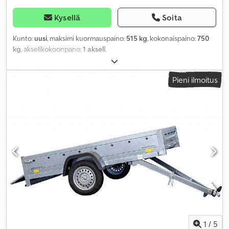
Kysellä
Soita
Kunto:
uusi
, maksimi kuormauspaino:
515 kg
, kokonaispaino:
750
kg
, akselikokoonpano:
1 akseli
,
Pieni ilmoitus
1
/
5