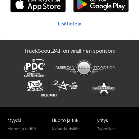
Lisätietoja
TruckScout24.fi on virallinen sponsori:
Myydä
Huolto ja tuki
yritys
Hinnat ja tariffit
Kirjaudu sisään
Työpaikat