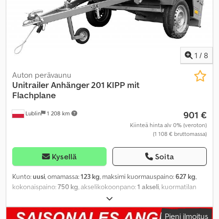
1
/
8
Auton perävaunu
Unitrailer
Anhänger 201 KIPP mit
Flachplane
901 €
Lublin
1 208 km
Kiinteä hinta alv 0% (veroton)
(1 108 € bruttomassa)
Kysellä
Soita
Kunto:
uusi
, omamassa:
123 kg
, maksimi kuormauspaino:
627 kg
,
kokonaispaino:
750 kg
, akselikokoonpano:
1 akseli
, kuormatilan
pituus:
2 006 mm
, lastitilan leveys:
1 256 mm
, kuormatilan korkeus:
777 mm
, kuormatilan tilavuus:
1,4 m³
, renkaan koko:
13
, akseliväli:
Pieni ilmoitus
155 mm
, väri:
harmaa
, Valmistusvuosi:
2024
, Varusteet: