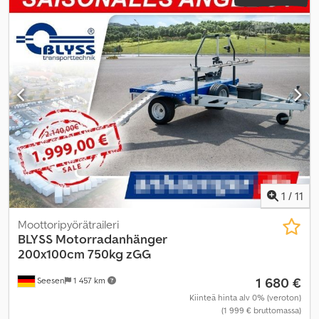
perävaunukytkin
,
1
/
11
Moottoripyörätraileri
BLYSS
Motorradanhänger
200x100cm 750kg zGG
1 680 €
Seesen
1 457 km
Kiinteä hinta alv 0% (veroton)
(1 999 € bruttomassa)