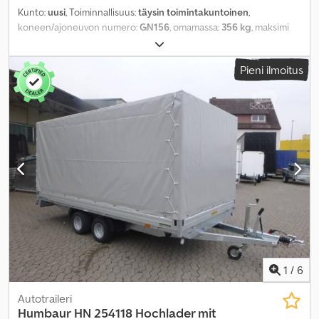
Kunto:
uusi
, Toiminnallisuus:
täysin toimintakuntoinen
,
koneen/ajoneuvon numero:
GN156
, omamassa:
356 kg
, maksimi
kuormauspaino:
944 kg
, kokonaispaino:
1 300 kg
,
akselikokoonpano:
2 akselia
, kuormatilan pituus:
2 630 mm
,
Pieni ilmoitus
lastitilan leveys:
1 450 mm
, kuormatilan korkeus:
400 mm
,
Varusteet:
uploaderi
,
1
/
6
Autotraileri
Humbaur
HN 254118 Hochlader mit