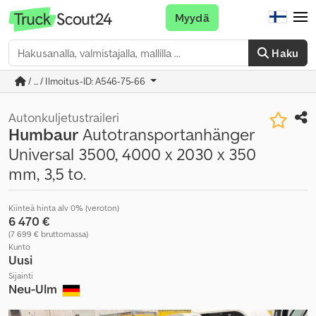
Myydä
Haku
/ ... / Ilmoitus-ID: A546-75-66
Autonkuljetustraileri
Humbaur
Autotransportanhänger
Universal 3500, 4000 x 2030 x 350
mm, 3,5 to.
Kiinteä hinta alv 0% (veroton)
6 470 €
(7 699 € bruttomassa)
Kunto
Uusi
Sijainti
Neu-Ulm