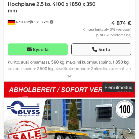
Hochplane 2,5 to. 4100 x 1850 x 350
mm
4 874 €
Neu-Ulm
1 798 km
Kiinteä hinta alv 0% (veroton)
(5 800 € bruttomassa)
Kysellä
Soita
Kunto:
uusi
, omamassa:
560 kg
, maksimi kuormauspaino:
1 850 kg
,
kokonaispaino:
2 500 kg
, akselikokoonpano:
2 akselia
, kuormatilan
pituus:
4 100 mm
, lastitilan leveys:
1 850 mm
, kuormatilan korkeus:
350 mm
, kuormatilan tilavuus:
3,1 m³
, väri:
harmaa
,
Pieni ilmoitus
rakennuskorkeus:
1 000 mm
, työleveys:
1 913 mm
,