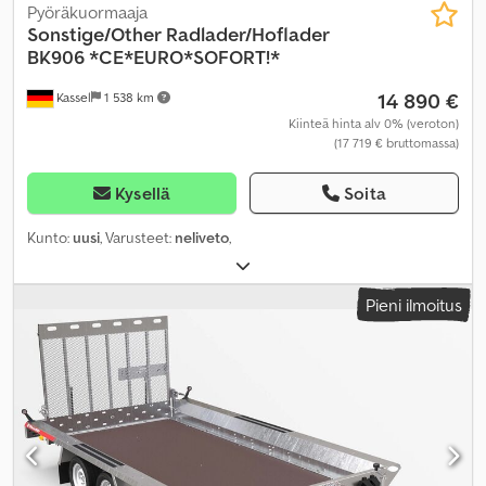
Pyöräkuormaaja
Sonstige/Other
Radlader/Hoflader
BK906 *CE*EURO*SOFORT!*
14 890 €
Kassel
1 538 km
Kiinteä hinta alv 0% (veroton)
(17 719 € bruttomassa)
Kysellä
Soita
Kunto:
uusi
, Varusteet:
neliveto
,
Pieni ilmoitus