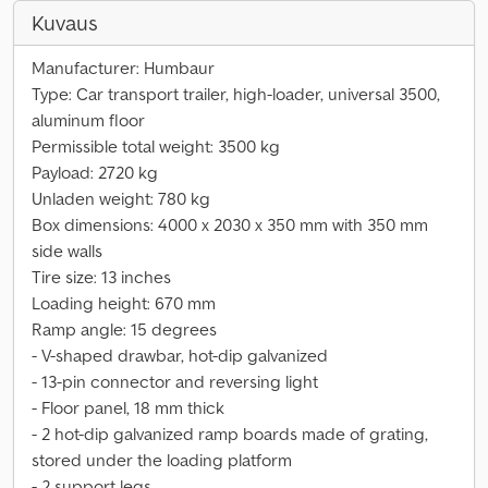
Kuvaus
Manufacturer: Humbaur
Type: Car transport trailer, high-loader, universal 3500,
aluminum floor
Permissible total weight: 3500 kg
Payload: 2720 kg
Unladen weight: 780 kg
Box dimensions: 4000 x 2030 x 350 mm with 350 mm
side walls
Tire size: 13 inches
Loading height: 670 mm
Ramp angle: 15 degrees
- V-shaped drawbar, hot-dip galvanized
- 13-pin connector and reversing light
- Floor panel, 18 mm thick
- 2 hot-dip galvanized ramp boards made of grating,
stored under the loading platform
- 2 support legs