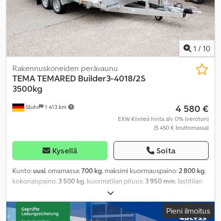
1
/
10
Rakennuskoneiden perävaunu
TEMA
TEMARED Builder3-4018/2S
3500kg
4 580 €
Stuhr
1 413 km
EXW Kiinteä hinta alv 0% (veroton)
(5 450 € bruttomassa)
Kysellä
Soita
Kunto:
uusi
, omamassa:
700 kg
, maksimi kuormauspaino:
2 800 kg
,
kokonaispaino:
3 500 kg
, kuormatilan pituus:
3 950 mm
, lastitilan
leveys:
1 820 mm
, kuormatilan korkeus:
250 mm
,
Pieni ilmoitus