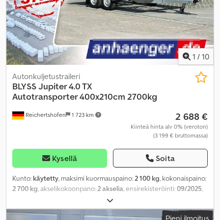
1
/
10
Autonkuljetustraileri
BLYSS
Jupiter 4.0 TX
Autotransporter 400x210cm 2700kg
2 688 €
Reichertshofen
1 723 km
Kiinteä hinta alv 0% (veroton)
(3 199 € bruttomassa)
Kysellä
Soita
Kunto:
käytetty
, maksimi kuormauspaino:
2 100 kg
, kokonaispaino:
2 700 kg
, akselikokoonpano:
2 akselia
, ensirekisteröinti:
09/2025
,
seuraava tarkastus (TÜV):
09/2026
, kuormatilan pituus:
4 000 mm
,
lastitilan leveys:
2 100 mm
,
Pieni ilmoitus