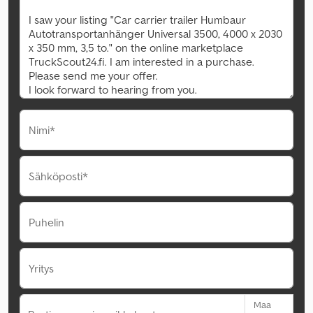
Nimi*
Sähköposti*
Puhelin
Yritys
Maa