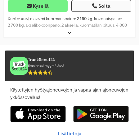
Kysellä
Soita
Kunto:
uusi
, maksimi kuormauspaino:
2 160 kg
, kokonaispaino:
2 700 kg
, akselikokoonpano:
2 akselia
, kuormatilan pituus:
4 000
mm
, lastitilan leveys:
2 100 mm
,
TruckScout24
Ilmaiseksi myymälässä
Käytettyjen hyötyajoneuvojen ja vapaa-ajan ajoneuvojen
ykkössovellus!
Lisätietoja