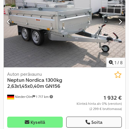
1
/
8
Auton perävaunu
Neptun
Nordica 1300kg
2,63x1,45x0,40m GN156
1 932 €
Nieder-Olm
1 717 km
Kiinteä hinta alv 0% (veroton)
(2 299 € bruttomassa)
Kysellä
Soita