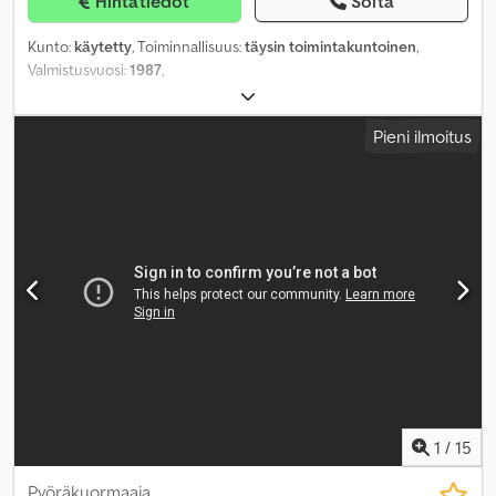
Hintatiedot
Soita
Kunto:
käytetty
, Toiminnallisuus:
täysin toimintakuntoinen
,
Valmistusvuosi:
1987
,
Pieni ilmoitus
1
/
15
Pyöräkuormaaja