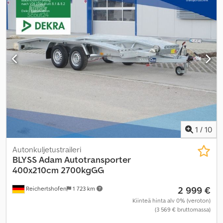
1
/
10
Autonkuljetustraileri
BLYSS
Adam Autotransporter
400x210cm 2700kgGG
2 999 €
Reichertshofen
1 723 km
Kiinteä hinta alv 0% (veroton)
(3 569 € bruttomassa)