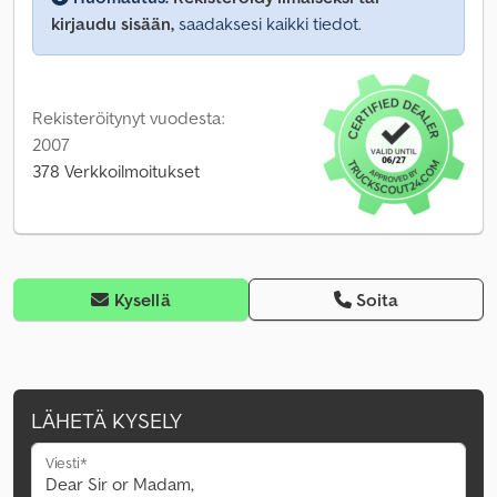
kirjaudu sisään,
saadaksesi kaikki tiedot.
Rekisteröitynyt vuodesta:
2007
378 Verkkoilmoitukset
Kysellä
Soita
LÄHETÄ KYSELY
Viesti*