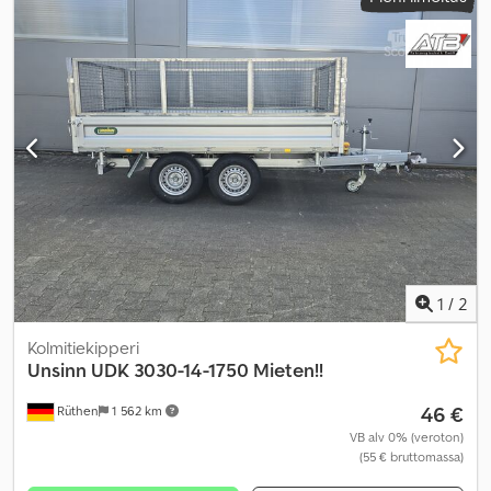
1
/
2
Kolmitiekipperi
Unsinn
UDK 3030-14-1750 Mieten!!
46 €
Rüthen
1 562 km
VB alv 0% (veroton)
(55 € bruttomassa)