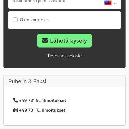
Postinumero ja paikkakunta
Olen kauppias
Lähetä kysely
Tietosuojaseloste
Puhelin & Faksi
+49 731 9... ilmoitukset
+49 731 7... ilmoitukset