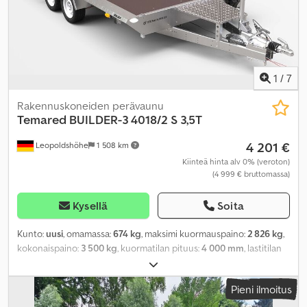
1
/
7
Rakennuskoneiden perävaunu
Temared
BUILDER-3 4018/2 S 3,5T
4 201 €
Leopoldshöhe
1 508 km
Kiinteä hinta alv 0% (veroton)
(4 999 € bruttomassa)
Kysellä
Soita
Kunto:
uusi
, omamassa:
674 kg
, maksimi kuormauspaino:
2 826 kg
,
kokonaispaino:
3 500 kg
, kuormatilan pituus:
4 000 mm
, lastitilan
leveys:
1 830 mm
, kuormatilan korkeus:
250 mm
,
Pieni ilmoitus