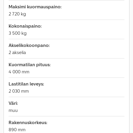
Maksimi kuormauspaino:
2 720 kg
Kokonaispaino:
3 500 kg
Akselikokoonpano:
2 akselia
Kuormatilan pituus:
4 000 mm
Lastitilan leveys:
2 030 mm
Väri:
muu
Rakennuskorkeus:
890 mm