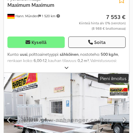
Maximum
Maximum
7 553 €
Hann. Münden
1 520 km
Kiinteä hinta alv 0% (veroton)
(8 988 € bruttomassa)
Kysellä
Soita
Kunto:
uusi
, polttoainetyyppi:
sähköinen
, nostoteho:
500 kg/m
,
renkaan koko:
6,00-12
, kauhan tilavuus:
0,2 m³
, Valmistusvuosi:
2026
, Varusteet:
hytti, neliveto, perävaunukytkin
,
Pieni ilmoitus