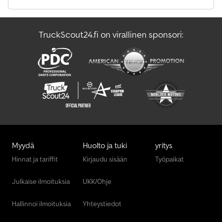
TruckScout24.fi on virallinen sponsori:
Myydä
Huolto ja tuki
yritys
Hinnat ja tariffit
Kirjaudu sisään
Työpaikat
Julkaise ilmoituksia
UKK/Ohje
Hallinnoi ilmoituksia
Yhteystiedot