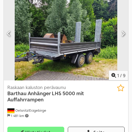
1
/
9
Raskaan kaluston perävaunu
Barthau
Anhänger LHS 5000 mit
Auffahrrampen
Oelsnitz/Erzgebirge
1 481 km