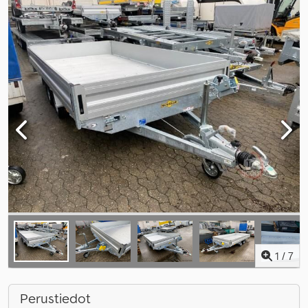
1
/
7
Perustiedot