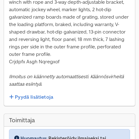
winch with rope and 3-way depth-adjustable bracket,
automatic jockey wheel, marker lights, 2 hot-dip
galvanized ramp boards made of grating, stored under
the loading platform, braked, including warranty, V-
shaped drawbar, hot-dip galvanized, 13-pin connector
and reversing light, floor panel, 18 mm thick, 7 lashing
rings per side in the outer frame profile, perforated
outer frame profile.
Crjdpfx Asgh Nqregxof
Ilmoitus on käännetty automaattisesti. Käännösvirheitä
saattaa esiintyä.
Pyydä lisätietoja
Toimittaja
Huomautus:
Rekisteröidy ilmaiseksi tai