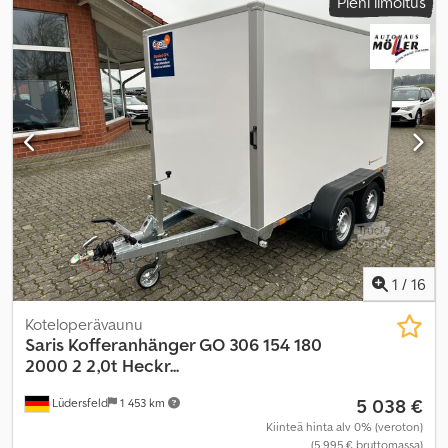
Pieni ilmoitus
Valmistusvuosi:
2026
,
1
/
16
Koteloperävaunu
Saris
Kofferanhänger GO 306 154 180
2000 2 2,0t Heckr...
5 038 €
Lüdersfeld
1 453 km
Kiinteä hinta alv 0% (veroton)
(5 995 € bruttomassa)