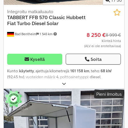
1
/
50
Integroitu matkailuauto
TABBERT
FFB 570 Classic Hubbett
Fiat Turbo Diesel Solar
8 250 €
Bad Bentheim
1 545 km
8 999 €
Kiinteä hinta
(ALV ei ole eroteltavissa)
Kysellä
Soita
Kunto:
käytetty
, ajettuja kilometrejä:
161 158 km
, teho:
68 kW
(92,45 hv)
, vuoteiden määrä:
4
, polttoainetyyppi:
diesel
,
vaihteistotyyppi:
mekaaninen
, väri:
beige
, ensirekisteröinti:
05/1991
, seuraava tarkastus (TÜV):
07/2028
, akselikokoonpano:
2
Pieni ilmoitus
akselia
, päästöluokka:
euro2
, kokonaispaino:
3 100 kg
,
Valmistusvuosi:
1991
,