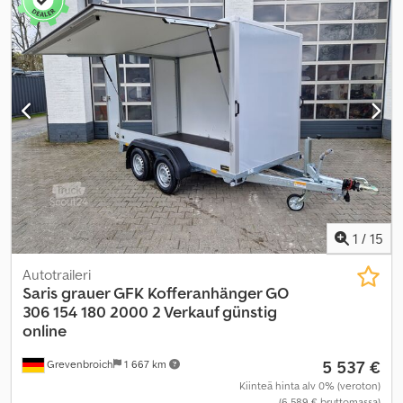
1
/
15
Autotraileri
Saris
grauer GFK Kofferanhänger GO
306 154 180 2000 2 Verkauf günstig
online
5 537 €
Grevenbroich
1 667 km
Kiinteä hinta alv 0% (veroton)
(6 589 € bruttomassa)