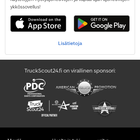
ykkössovellus!
Lisätietoja
TruckScout24.fi on virallinen sponsori: