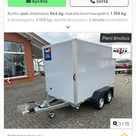
Kysellä
Soita
Kunto:
uusi
, omamassa:
644 kg
, maksimi kuormauspaino:
1 356 kg
,
kokonaispaino:
2 000 kg
, akselikokoonpano:
2 akselia
, kuormatilan
pituus:
3 060 mm
, lastitilan leveys:
1 540 mm
, kuormatilan korkeus:
1 800 mm
, Valmistusvuosi:
2026
, ajettuja kilometrejä:
50 km
,
Pieni ilmoitus
vaihteistotyyppi:
mekaaninen
, energiatehokkuus:
A
,
1
/
15
Koteloperävaunu