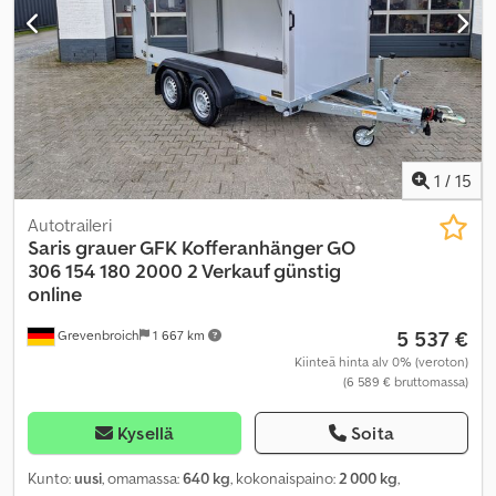
1
/
15
Autotraileri
Saris
grauer GFK Kofferanhänger GO
306 154 180 2000 2 Verkauf günstig
online
5 537 €
Grevenbroich
1 667 km
Kiinteä hinta alv 0% (veroton)
(6 589 € bruttomassa)
Kysellä
Soita
Kunto:
uusi
, omamassa:
640 kg
, kokonaispaino:
2 000 kg
,