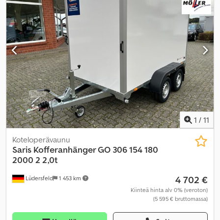
noesuodatin
,
1
/
11
Koteloperävaunu
Saris
Kofferanhänger GO 306 154 180
2000 2 2,0t
4 702 €
Lüdersfeld
1 453 km
Kiinteä hinta alv 0% (veroton)
(5 595 € bruttomassa)