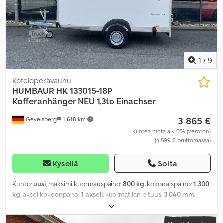
1
/
9
Koteloperävaunu
HUMBAUR
HK 133015-18P
Kofferanhänger NEU 1,3to Einachser
3 865 €
Gevelsberg
1 618 km
Kiinteä hinta alv 0% (veroton)
(4 599 € bruttomassa)
Kysellä
Soita
Kunto:
uusi
, maksimi kuormauspaino:
800 kg
, kokonaispaino:
1 300
kg
, akselikokoonpano:
1 akseli
, kuormatilan pituus:
3 040 mm
,
lastitilan leveys:
1 510 mm
, kuormatilan korkeus:
1 800 mm
,
kokonaisleveys:
2 010 mm
, kokonaiskorkeus:
2 445 mm
,