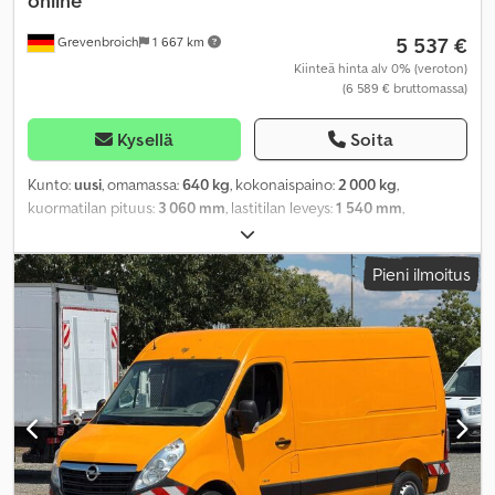
online
5 537 €
Grevenbroich
1 667 km
Kiinteä hinta alv 0% (veroton)
(6 589 € bruttomassa)
Kysellä
Soita
Kunto:
uusi
, omamassa:
640 kg
, kokonaispaino:
2 000 kg
,
kuormatilan pituus:
3 060 mm
, lastitilan leveys:
1 540 mm
,
kuormatilan korkeus:
1 800 mm
, Valmistusvuosi:
2025
,
Pieni ilmoitus