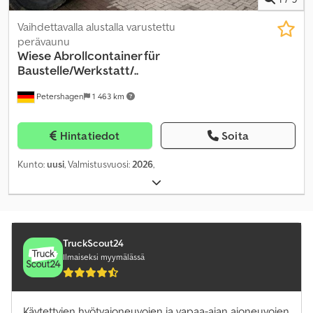
Vaihdettavalla alustalla varustettu
perävaunu
Wiese Abrollcontainer für
Baustelle/Werkstatt/..
Petershagen
1 463 km
Hintatiedot
Soita
Kunto:
uusi
, Valmistusvuosi:
2026
,
TruckScout24
Ilmaiseksi myymälässä
Käytettyjen hyötyajoneuvojen ja vapaa-ajan ajoneuvojen