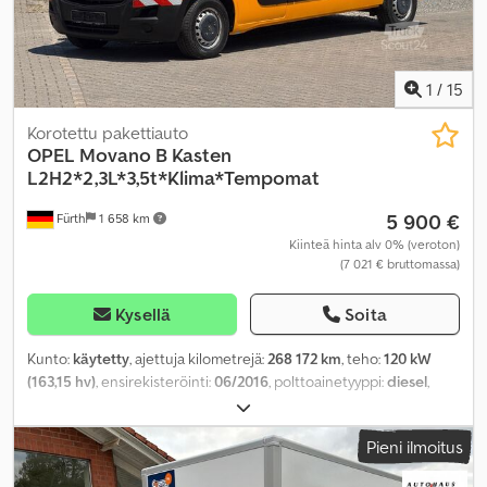
1
/
15
Korotettu pakettiauto
OPEL
Movano B Kasten
L2H2*2,3L*3,5t*Klima*Tempomat
5 900 €
Fürth
1 658 km
Kiinteä hinta alv 0% (veroton)
(7 021 € bruttomassa)
Kysellä
Soita
Kunto:
käytetty
, ajettuja kilometrejä:
268 172 km
, teho:
120 kW
(163,15 hv)
, ensirekisteröinti:
06/2016
, polttoainetyyppi:
diesel
,
kokonaispaino:
3 500 kg
, väri:
keltainen
, vaihteistotyyppi:
mekaaninen
, päästöluokka:
Euro 5
, istuimien määrä:
3
,
Pieni ilmoitus
Valmistusvuosi:
2016
, Varusteet:
ABS, elektroninen
ajonvakautusjärjestelmä (ESP), ilmastointi, keskuslukitus,