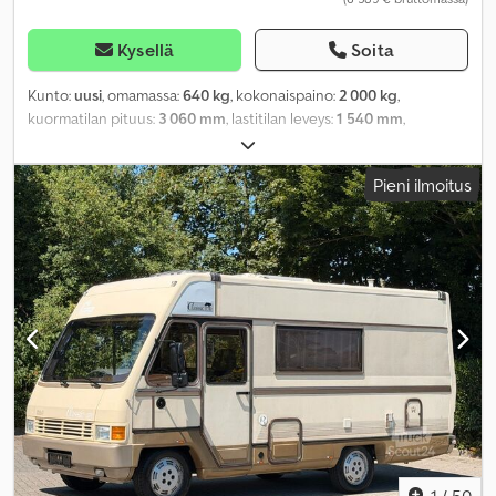
Kysellä
Soita
Kunto:
uusi
, omamassa:
640 kg
, kokonaispaino:
2 000 kg
,
kuormatilan pituus:
3 060 mm
, lastitilan leveys:
1 540 mm
,
kuormatilan korkeus:
1 800 mm
, Valmistusvuosi:
2025
,
Pieni ilmoitus