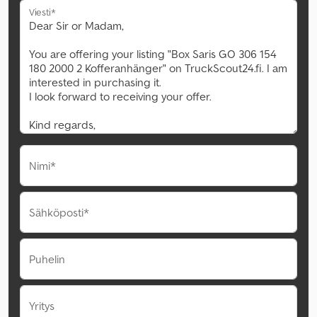
Viesti*
Nimi*
Sähköposti*
Puhelin
Yritys