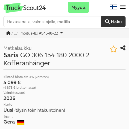
Myydä
Haku
/ ... / Ilmoitus-ID: A545-18-22
Matkalaukku
Saris
GO 306 154 180 2000 2
Kofferanhänger
Kiinteä hinta alv 0% (veroton)
4 099 €
(4 878 € bruttomassa)
Valmistusvuosi
2026
Kunto
Uusi
(täysin toimintakuntoinen)
Sijainti
Gera