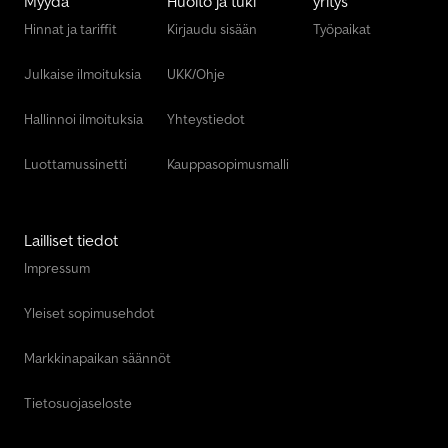
Myydä
Huolto ja tuki
yritys
Hinnat ja tariffit
Kirjaudu sisään
Työpaikat
Julkaise ilmoituksia
UKK/Ohje
Hallinnoi ilmoituksia
Yhteystiedot
Luottamussinetti
Kauppasopimusmalli
Lailliset tiedot
Impressum
Yleiset sopimusehdot
Markkinapaikan säännöt
Tietosuojaseloste