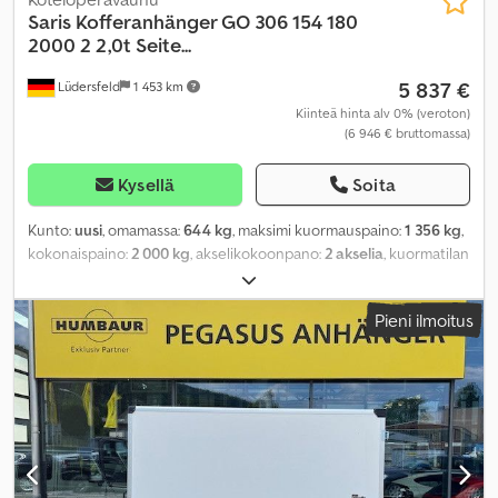
Saris
Kofferanhänger GO 306 154 180
2000 2 2,0t Seite...
5 837 €
Lüdersfeld
1 453 km
Kiinteä hinta alv 0% (veroton)
(6 946 € bruttomassa)
Kysellä
Soita
Kunto:
uusi
, omamassa:
644 kg
, maksimi kuormauspaino:
1 356 kg
,
kokonaispaino:
2 000 kg
, akselikokoonpano:
2 akselia
, kuormatilan
pituus:
3 060 mm
, lastitilan leveys:
1 540 mm
, kuormatilan korkeus:
1 800 mm
, Valmistusvuosi:
2026
, ajettuja kilometrejä:
50 km
,
Pieni ilmoitus
vaihteistotyyppi:
mekaaninen
, energiatehokkuus:
A
,