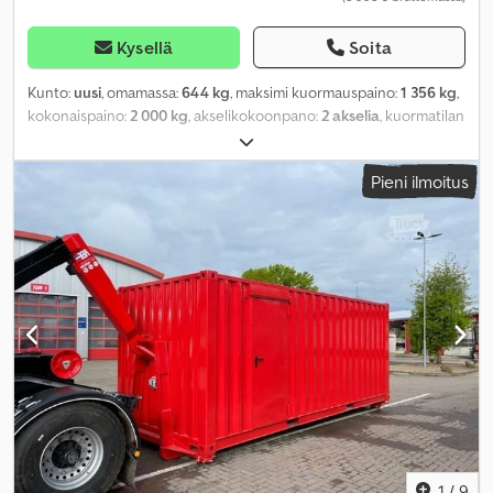
Kysellä
Soita
Kunto:
uusi
, omamassa:
644 kg
, maksimi kuormauspaino:
1 356 kg
,
kokonaispaino:
2 000 kg
, akselikokoonpano:
2 akselia
, kuormatilan
pituus:
3 060 mm
, lastitilan leveys:
1 540 mm
, kuormatilan korkeus:
1 800 mm
, Valmistusvuosi:
2026
, ajettuja kilometrejä:
50 km
,
Pieni ilmoitus
vaihteistotyyppi:
mekaaninen
, energiatehokkuus:
A
,
1
/
9