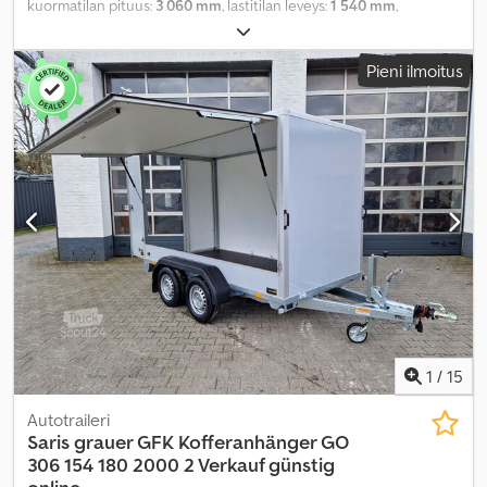
kuormatilan pituus:
3 060 mm
, lastitilan leveys:
1 540 mm
,
kuormatilan korkeus:
1 800 mm
, Valmistusvuosi:
2025
,
Pieni ilmoitus
1
/
15
Autotraileri
Saris
grauer GFK Kofferanhänger GO
306 154 180 2000 2 Verkauf günstig