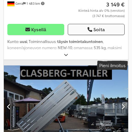
3 149 €
Gera
1 483 km
Kiinteä hinta alv 0% (veroton)
(3 747 € bruttomassa)
Kysellä
Soita
Kunto:
uusi
, Toiminnallisuus:
täysin toimintakuntoinen
,
koneen/ajoneuvon numero:
NEW-10
, omamassa:
535 kg
, maksimi
kuormauspaino:
1 465 kg
, kokonaispaino:
2 000 kg
,
akselikokoonpano:
2 akselia
, kuormatilan pituus:
2 760 mm
,
Pieni ilmoitus
lastitilan leveys:
1 500 mm
, kuormatilan korkeus:
300 mm
, jousitus:
muu
, renkaan koko:
195 / 50 R 13
, suurin nopeus:
100 km/h
, väri:
hopea
, perävaunun jarru:
jarrullinen perävaunu
, Valmistusvuosi:
2026
, jarrut:
muu
,