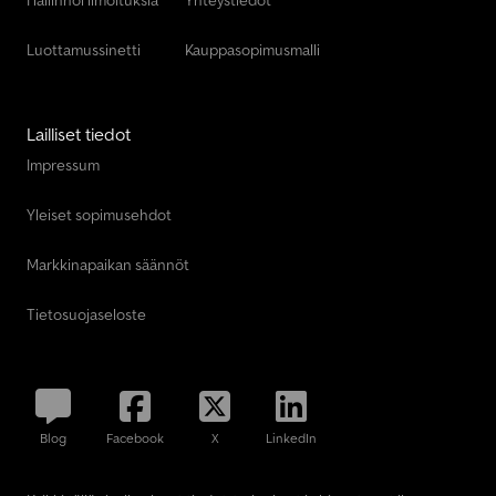
Hallinnoi ilmoituksia
Yhteystiedot
Luottamussinetti
Kauppasopimusmalli
Lailliset tiedot
Impressum
Yleiset sopimusehdot
Markkinapaikan säännöt
Tietosuojaseloste
Blog
Facebook
X
LinkedIn