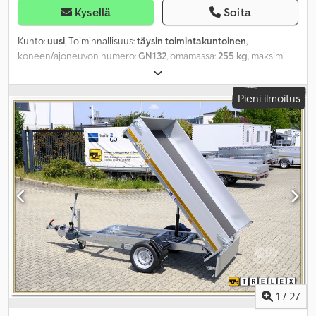
Kysellä
Soita
Kunto:
uusi
, Toiminnallisuus:
täysin toimintakuntoinen
,
koneen/ajoneuvon numero:
GN132
, omamassa:
255 kg
, maksimi
kuormauspaino:
1 045 kg
, kokonaispaino:
1 300 kg
,
akselikokoonpano:
1 akseli
, kuormatilan pituus:
2 360 mm
, lastitilan
Pieni ilmoitus
leveys:
1 290 mm
, kuormatilan korkeus:
400 mm
,
1
/
27