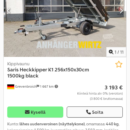
1
/
11
Kippivaunu
Saris
Heckkipper K1 256x150x30cm
1500kg black
3 193 €
Grevenbroich
1 667 km
Kiinteä hinta alv 0% (veroton)
(3 800 € bruttomassa)
Kysellä
Soita
Kunto:
lähes uudenveroinen (näyttelykone)
, omamassa:
440 kg
,
kokonaispaino:
1 500 kg
, kuormatilan pituus:
2 560 mm
, lastitilan