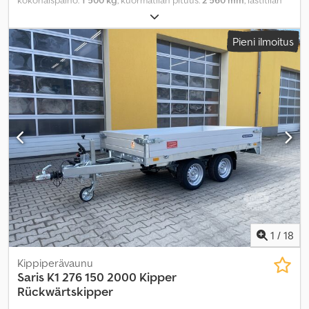
leveys:
1 500 mm
, kuormatilan korkeus:
300 mm
, Valmistusvuosi:
2022
,
Pieni ilmoitus
1
/
18
Kippiperävaunu
Saris
K1 276 150 2000 Kipper
Rückwärtskipper