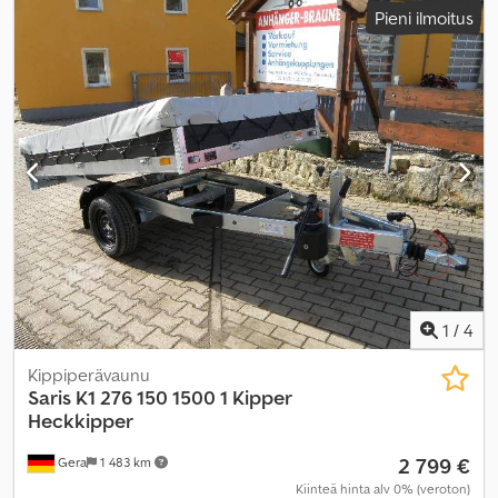
Pieni ilmoitus
leveys:
1 480 mm
, kuormatilan korkeus:
300 mm
,
1
/
4
Kippiperävaunu
Saris
K1 276 150 1500 1 Kipper
Heckkipper
2 799 €
Gera
1 483 km
Kiinteä hinta alv 0% (veroton)