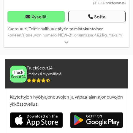
(3 331 € bruttomassa)
Kysellä
Soita
Kunto:
uusi
, Toiminnallisuus:
täysin toimintakuntoinen
,
koneen/ajoneuvon numero:
NEW-21
, omamassa:
462 kg
, maksimi
kuormauspaino:
1 038 kg
, kokonaispaino:
1 500 kg
,
akselikokoonpano:
1 akseli
, kuormatilan pituus:
2 760 mm
, lastitilan
leveys:
150 mm
, kuormatilan korkeus:
300 mm
, suurin nopeus:
100
km/h
, perävaunun jarru:
jarrullinen perävaunu
, Valmistusvuosi:
2026
,
TruckScout24
Ilmaiseksi myymälässä
Käytettyjen hyötyajoneuvojen ja vapaa-ajan ajoneuvojen
ykkössovellus!