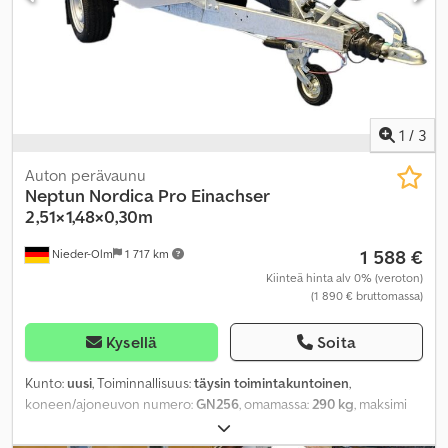
1
/
3
Auton perävaunu
Neptun
Nordica Pro Einachser
2,51×1,48×0,30m
1 588 €
Nieder-Olm
1 717 km
Kiinteä hinta alv 0% (veroton)
(1 890 € bruttomassa)
Kysellä
Soita
Kunto:
uusi
, Toiminnallisuus:
täysin toimintakuntoinen
,
koneen/ajoneuvon numero:
GN256
, omamassa:
290 kg
, maksimi
kuormauspaino:
1 010 kg
, kokonaispaino:
1 300 kg
,
akselikokoonpano:
1 akseli
, kuormatilan pituus:
2 510 mm
, lastitilan