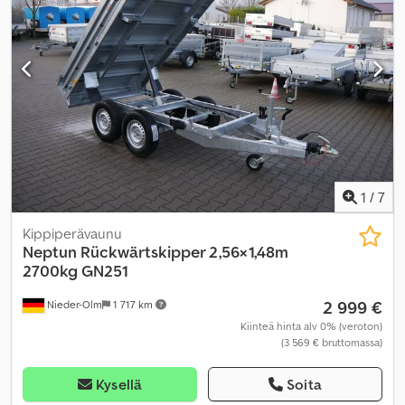
1
/
7
Kippiperävaunu
Neptun
Rückwärtskipper 2,56×1,48m
2700kg GN251
2 999 €
Nieder-Olm
1 717 km
Kiinteä hinta alv 0% (veroton)
(3 569 € bruttomassa)
Kysellä
Soita