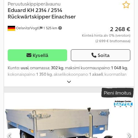
Peruutuskippiperävaunu
Eduard
KH 2314 / 2514
Rückwärtskipper Einachser
2 268 €
Oelsnitz/Vogtl.
1 525 km
Kiinteä hinta alv 0% (veroton)
(2 699 € bruttomassa)
Kysellä
Soita
Kunto:
uusi
, omamassa:
302 kg
, maksimi kuormauspaino:
1 048 kg
,
kokonaispaino:
1 350 kg
, akselikokoonpano:
1 akseli
, kuormatilan
pituus:
2 310 mm
, lastitilan leveys:
1 450 mm
, kuormatilan korkeus:
300 mm
, renkaan koko:
195/50R13C
,
Pieni ilmoitus