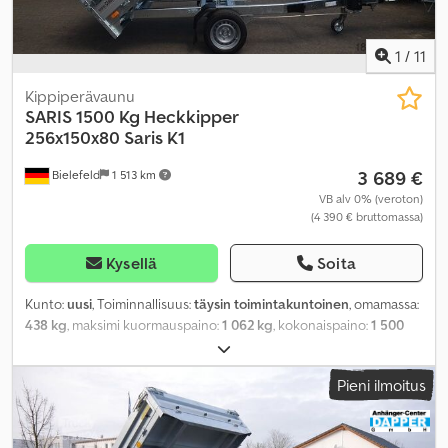
1
/
11
Kippiperävaunu
SARIS
1500 Kg Heckkipper
256x150x80 Saris K1
3 689 €
Bielefeld
1 513 km
VB alv 0% (veroton)
(4 390 € bruttomassa)
Kysellä
Soita
Kunto:
uusi
, Toiminnallisuus:
täysin toimintakuntoinen
, omamassa:
438 kg
, maksimi kuormauspaino:
1 062 kg
, kokonaispaino:
1 500
kg
, akselikokoonpano:
1 akseli
, kuormatilan pituus:
2 560 mm
,
lastitilan leveys:
1 500 mm
, kuormatilan korkeus:
800 mm
, renkaan
Pieni ilmoitus
koko:
13 Zoll
,