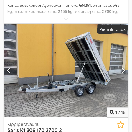
Kunto:
uusi
, koneen/ajoneuvon numero:
GN251
, omamassa:
545
kg
, maksimi kuormauspaino:
2 155 kg
, kokonaispaino:
2 700 kg
,
akselikokoonpano:
2 akselia
, kuormatilan pituus:
2 560 mm
,
lastitilan leveys:
1 480 mm
, kuormatilan korkeus:
300 mm
,
Pieni ilmoitus
1
/
16
Kippiperävaunu
Saris
K1 306 170 2700 2