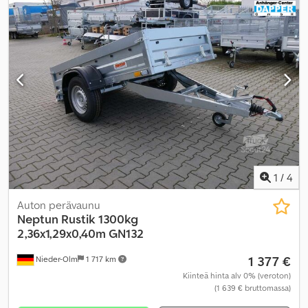
1
/
4
Auton perävaunu
Neptun
Rustik 1300kg
2,36x1,29x0,40m GN132
1 377 €
Nieder-Olm
1 717 km
Kiinteä hinta alv 0% (veroton)
(1 639 € bruttomassa)