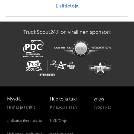
Lisätietoja
TruckScout24.fi on virallinen sponsori:
Myydä
Huolto ja tuki
yritys
Hinnat ja tariffit
Kirjaudu sisään
Työpaikat
Julkaise ilmoituksia
UKK/Ohje