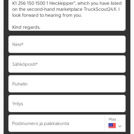
Nimi*
Sähköposti*
Puhelin
Yritys
Maa
Postinumero ja paikkakunta