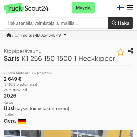
Myydä
Haku
/ ... / Ilmoitus-ID: A545-18-19
Kippiperävaunu
Saris
K1 256 150 1500 1 Heckkipper
Kiinteä hinta alv 0% (veroton)
2 649 €
(3 152 € bruttomassa)
Valmistusvuosi
2026
Kunto
Uusi
(täysin toimintakuntoinen)
Sijainti
Gera