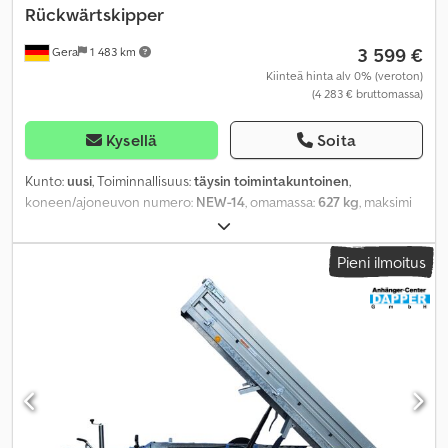
Rückwärtskipper
3 599 €
Gera
1 483 km
Kiinteä hinta alv 0% (veroton)
(4 283 € bruttomassa)
Kysellä
Soita
Kunto:
uusi
, Toiminnallisuus:
täysin toimintakuntoinen
,
koneen/ajoneuvon numero:
NEW-14
, omamassa:
627 kg
, maksimi
kuormauspaino:
2 073 kg
, kokonaispaino:
2 700 kg
,
akselikokoonpano:
2 akselia
, kuormatilan pituus:
3 060 mm
,
Pieni ilmoitus
lastitilan leveys:
1 700 mm
, kuormatilan korkeus:
300 mm
, jousitus:
muu
, renkaan koko:
195 / 50 R 13
, suurin nopeus:
100 km/h
, väri:
hopea
, perävaunun jarru:
jarrullinen perävaunu
, Valmistusvuosi:
2026
, jarrut:
muu
,