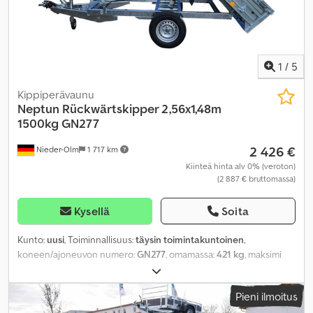
1
/
5
Kippiperävaunu
Neptun
Rückwärtskipper 2,56x1,48m
1500kg GN277
2 426 €
Nieder-Olm
1 717 km
Kiinteä hinta alv 0% (veroton)
(2 887 € bruttomassa)
Kysellä
Soita
Kunto:
uusi
, Toiminnallisuus:
täysin toimintakuntoinen
,
koneen/ajoneuvon numero:
GN277
, omamassa:
421 kg
, maksimi
kuormauspaino:
1 079 kg
, kokonaispaino:
1 500 kg
,
akselikokoonpano:
1 akseli
, kuormatilan pituus:
2 560 mm
,
Pieni ilmoitus
lastitilan leveys:
1 479 mm
, kuormatilan korkeus:
300 mm
,