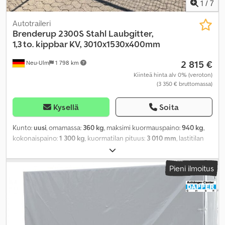
1
/
7
Autotraileri
Brenderup
2300S Stahl Laubgitter,
1,3 to. kippbar KV, 3010x1530x400mm
2 815 €
Neu-Ulm
1 798 km
Kiinteä hinta alv 0% (veroton)
(3 350 € bruttomassa)
Kysellä
Soita
Kunto:
uusi
, omamassa:
360 kg
, maksimi kuormauspaino:
940 kg
,
kokonaispaino:
1 300 kg
, kuormatilan pituus:
3 010 mm
, lastitilan
leveys:
1 530 mm
, kuormatilan korkeus:
400 mm
, kuormatilan
tilavuus:
1,8 m³
, väri:
muu
, rakennuskorkeus:
1 740 mm
, työleveys:
Pieni ilmoitus
2 040 mm
,