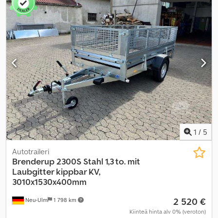
1
/
5
Autotraileri
Brenderup
2300S Stahl 1,3 to. mit
Laubgitter kippbar KV,
3010x1530x400mm
2 520 €
Neu-Ulm
1 798 km
Kiinteä hinta alv 0% (veroton)