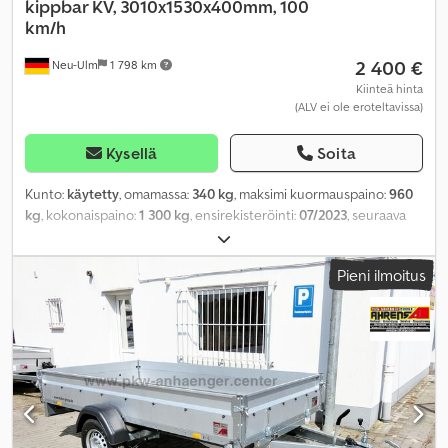
kippbar KV, 3010x1530x400mm, 100
km/h
2 400 €
Neu-Ulm
1 798 km
Kiinteä hinta
(ALV ei ole eroteltavissa)
Kysellä
Soita
Kunto:
käytetty
, omamassa:
340 kg
, maksimi kuormauspaino:
960
kg
, kokonaispaino:
1 300 kg
, ensirekisteröinti:
07/2023
, seuraava
tarkastus (TÜV):
07/2027
, kuormatilan pituus:
3 010 mm
, lastitilan
leveys:
1 530 mm
, kuormatilan korkeus:
400 mm
, kuormatilan
Pieni ilmoitus
tilavuus:
1,8 m³
, väri:
muu
, rakennuskorkeus:
940 mm
, työleveys:
2 040 mm
, Varusteet:
käytetyn ajoneuvon takuu
,