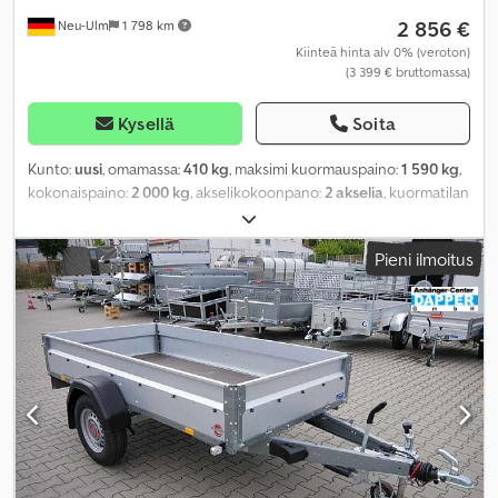
2 856 €
Neu-Ulm
1 798 km
Kiinteä hinta alv 0% (veroton)
(3 399 € bruttomassa)
Kysellä
Soita
Kunto:
uusi
, omamassa:
410 kg
, maksimi kuormauspaino:
1 590 kg
,
kokonaispaino:
2 000 kg
, akselikokoonpano:
2 akselia
, kuormatilan
pituus:
3 010 mm
, lastitilan leveys:
1 530 mm
, kuormatilan korkeus:
1 200 mm
, kuormatilan tilavuus:
5,4 m³
, väri:
muu
,
Pieni ilmoitus
rakennuskorkeus:
1 740 mm
, työleveys:
2 040 mm
,