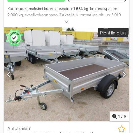
Kunto:
uusi
, maksimi kuormauspaino:
1 634 kg
, kokonaispaino:
2 000 kg
, akselikokoonpano:
2 akselia
, kuormatilan pituus:
3 010
mm
, lastitilan leveys:
1 530 mm
, kuormatilan korkeus:
400 mm
,
kuormatilan tilavuus:
1,8 m³
, väri:
muu
, rakennuskorkeus:
940 mm
,
Pieni ilmoitus
työleveys:
2 040 mm
,
1
/
8
Autotraileri