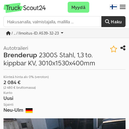
Myydä
Haku
/ ... / Ilmoitus-ID: A539-32-23
Autotraileri
Brenderup
2300S Stahl, 1,3 to.
kippbar KV, 3010x1530x400mm
Kiinteä hinta alv 0% (veroton)
2 084 €
(2 480 € bruttomassa)
Kunto
Uusi
Sijainti
Neu-Ulm