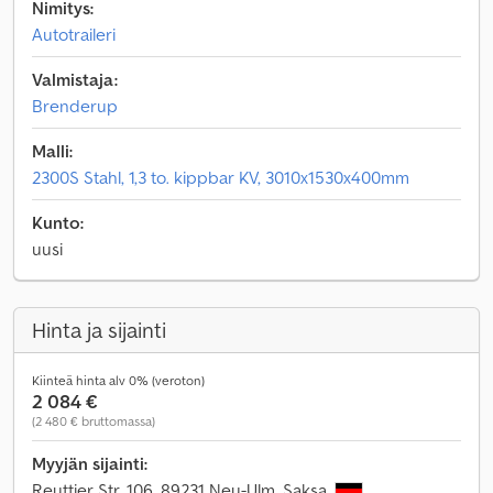
Nimitys:
Autotraileri
Valmistaja:
Brenderup
Malli:
2300S Stahl, 1,3 to. kippbar KV, 3010x1530x400mm
Kunto:
uusi
Hinta ja sijainti
Kiinteä hinta alv 0% (veroton)
2 084 €
(2 480 € bruttomassa)
Myyjän sijainti:
Reuttier Str. 106, 89231 Neu-Ulm, Saksa