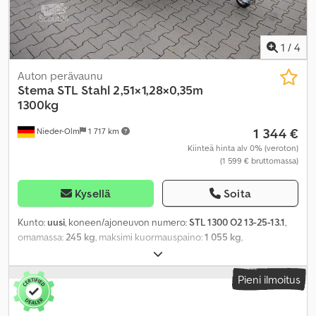
1
/
4
Auton perävaunu
Stema
STL Stahl 2,51×1,28×0,35m
1300kg
1 344 €
Nieder-Olm
1 717 km
Kiinteä hinta alv 0% (veroton)
(1 599 € bruttomassa)
Kysellä
Soita
Kunto:
uusi
, koneen/ajoneuvon numero:
STL 1300 O2 13-25-13.1
,
omamassa:
245 kg
, maksimi kuormauspaino:
1 055 kg
,
kokonaispaino:
1 300 kg
, akselikokoonpano:
1 akseli
, kuormatilan
pituus:
2 510 mm
, lastitilan leveys:
1 280 mm
, kuormatilan korkeus:
Pieni ilmoitus
350 mm
,