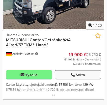
1
/
20
Juomakuorma-auto
MITSUBISHI
Canter/Getränke/4x4
Allrad/57 TKM/1.Hand/
19 900 €
Achim
1 399 km
26 750 €
Kiinteä hinta alv 0% (veroton)
(23 681 € bruttomassa)
Kysellä
Soita
Kunto:
käytetty
, ajettuja kilometrejä:
57 501 km
, teho:
129 kW
(175,39 hv)
, ensirekisteröinti:
01/2018
, polttoainetyyppi:
diesel
,
kokonaispaino:
6 500 kg
, väri:
valkoinen
, vaihteistotyyppi:
mekaaninen
, päästöluokka:
Euro 6
, kuormatilan pituus:
4 200 mm
,
lastitilan leveys:
2 200 mm
, kuormatilan korkeus:
1 800 mm
,