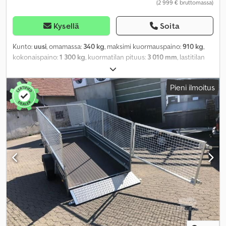
(2 999 € bruttomassa)
Kysellä
Soita
Kunto:
uusi
, omamassa:
340 kg
, maksimi kuormauspaino:
910 kg
,
kokonaispaino:
1 300 kg
, kuormatilan pituus:
3 010 mm
, lastitilan
leveys:
1 530 mm
, kuormatilan korkeus:
900 mm
, kuormatilan
tilavuus:
4,1 m³
, väri:
muu
, rakennuskorkeus:
1 440 mm
, työleveys:
Pieni ilmoitus
2 040 mm
,