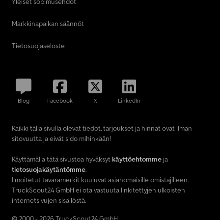
Yleiset sopimusehdot
Markkinapaikan säännöt
Tietosuojaseloste
Blog
Facebook
X
LinkedIn
Kaikki tällä sivulla olevat tiedot, tarjoukset ja hinnat ovat ilman
sitovuutta ja eivät sido mihinkään!
Käyttämällä tätä sivustoa hyväksyt
käyttöehtomme
ja
tietosuojakäytäntömme
.
Ilmoitetut tavaramerkit kuuluvat asianomaisille omistajilleen.
TruckScout24 GmbH ei ota vastuuta linkitettyjen ulkoisten
internetsivujen sisällöstä.
© 2000 - 2026 TruckScout24 GmbH