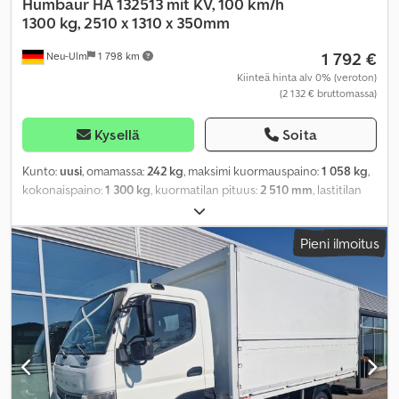
Humbaur
HA 132513 mit KV, 100 km/h
1300 kg, 2510 x 1310 x 350mm
1 792 €
Neu-Ulm
1 798 km
Kiinteä hinta alv 0% (veroton)
(2 132 € bruttomassa)
Kysellä
Soita
Kunto:
uusi
, omamassa:
242 kg
, maksimi kuormauspaino:
1 058 kg
,
kokonaispaino:
1 300 kg
, kuormatilan pituus:
2 510 mm
, lastitilan
leveys:
1 310 mm
, kuormatilan korkeus:
350 mm
, kuormatilan
tilavuus:
1,3 m³
, väri:
muu
, rakennuskorkeus:
905 mm
, työleveys:
Pieni ilmoitus
1 810 mm
,