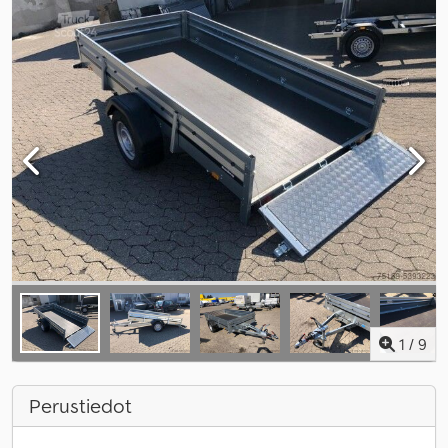
1
/
9
Perustiedot