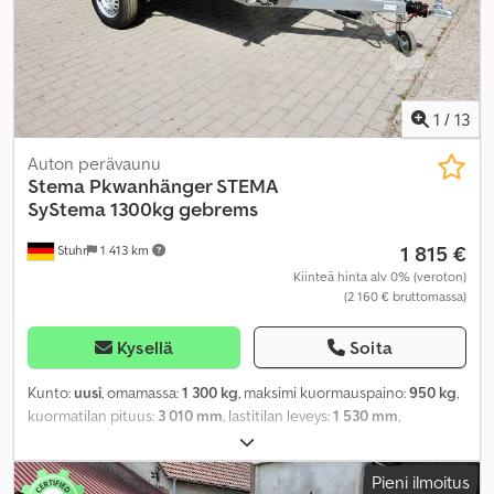
1
/
13
Auton perävaunu
Stema
Pkwanhänger STEMA
SyStema 1300kg gebrems
1 815 €
Stuhr
1 413 km
Kiinteä hinta alv 0% (veroton)
(2 160 € bruttomassa)
Kysellä
Soita
Kunto:
uusi
, omamassa:
1 300 kg
, maksimi kuormauspaino:
950 kg
,
kuormatilan pituus:
3 010 mm
, lastitilan leveys:
1 530 mm
,
kuormatilan korkeus:
350 mm
, renkaan koko:
165R13C
,
Pieni ilmoitus