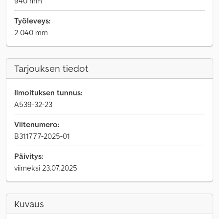
940 mm
Työleveys:
2 040 mm
Tarjouksen tiedot
Ilmoituksen tunnus:
A539-32-23
Viitenumero:
B311777-2025-01
Päivitys:
viimeksi 23.07.2025
Kuvaus