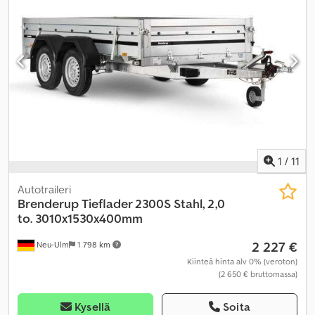
1
/
11
Autotraileri
Brenderup
Tieflader 2300S Stahl, 2,0
to. 3010x1530x400mm
2 227 €
Neu-Ulm
1 798 km
Kiinteä hinta alv 0% (veroton)
(2 650 € bruttomassa)
Kysellä
Soita