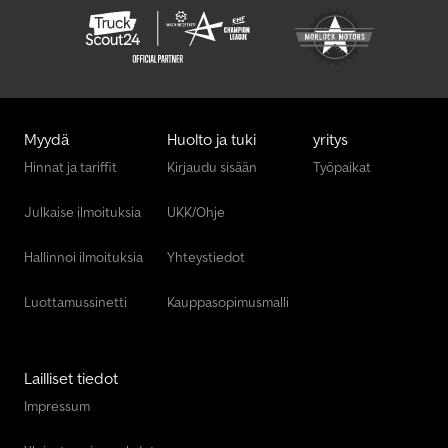
Myydä
Huolto ja tuki
yritys
Hinnat ja tariffit
Kirjaudu sisään
Työpaikat
Julkaise ilmoituksia
UKK/Ohje
Hallinnoi ilmoituksia
Yhteystiedot
Luottamussinetti
Kauppasopimusmalli
Lailliset tiedot
Impressum