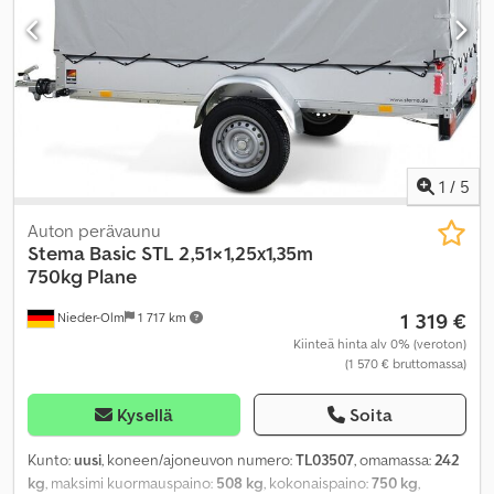
1
/
5
Auton perävaunu
Stema
Basic STL 2,51×1,25x1,35m
750kg Plane
1 319 €
Nieder-Olm
1 717 km
Kiinteä hinta alv 0% (veroton)
(1 570 € bruttomassa)
Kysellä
Soita
Kunto:
uusi
, koneen/ajoneuvon numero:
TL03507
, omamassa:
242
kg
, maksimi kuormauspaino:
508 kg
, kokonaispaino:
750 kg
,