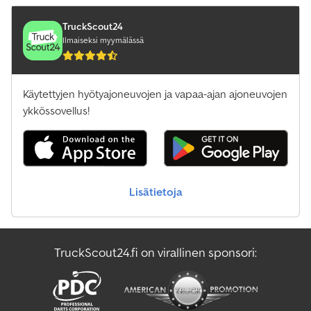
Varusteet:
ABS, ilmastointi, keskuslukitus, noesuodatin
,
TruckScout24
Ilmaiseksi myymälässä
Käytettyjen hyötyajoneuvojen ja vapaa-ajan ajoneuvojen
ykkössovellus!
Lisätietoja
TruckScout24.fi on virallinen sponsori: