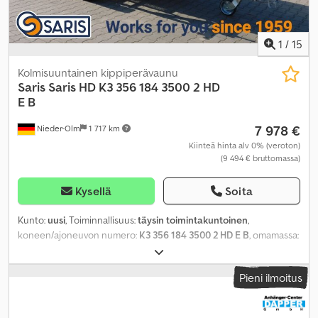
1
/
15
Kolmisuuntainen kippiperävaunu
Saris
Saris HD K3 356 184 3500 2 HD
E B
7 978 €
Nieder-Olm
1 717 km
Kiinteä hinta alv 0% (veroton)
(9 494 € bruttomassa)
Kysellä
Soita
Kunto:
uusi
, Toiminnallisuus:
täysin toimintakuntoinen
,
koneen/ajoneuvon numero:
K3 356 184 3500 2 HD E B
, omamassa:
1 142 kg
, maksimi kuormauspaino:
2 358 kg
, kokonaispaino:
3 500
kg
, akselikokoonpano:
2 akselia
,
Pieni ilmoitus