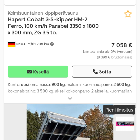
Kolmisuuntainen kippiperävaunu
Hapert
Cobalt 3-S.-Kipper HM-2
Ferro, 100 km/h Parabel 3350 x 1800
x 300 mm, ZG 3,5 to.
7 058 €
Neu-Ulm
1 798 km
Kiinteä hinta alv 0% (veroton)
(8 399 € bruttomassa)
Kysellä
Soita
Kunto:
uusi
, omamassa:
900 kg
, maksimi kuormauspaino:
2 600 kg
,
kokonaispaino:
3 500 kg
, akselikokoonpano:
2 akselia
, kuormatilan
pituus:
3 350 mm
, lastitilan leveys:
1 800 mm
, kuormatilan korkeus:
300 mm
, kuormatilan tilavuus:
1,8 m³
, väri:
muu
, rakennuskorkeus:
Pieni ilmoitus
1 070 mm
, työleveys:
1 860 mm
,