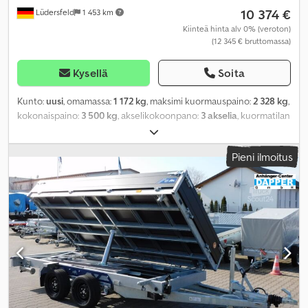
10 374 €
Lüdersfeld
1 453 km
Kiinteä hinta alv 0% (veroton)
(12 345 € bruttomassa)
Kysellä
Soita
Kunto:
uusi
, omamassa:
1 172 kg
, maksimi kuormauspaino:
2 328 kg
,
kokonaispaino:
3 500 kg
, akselikokoonpano:
3 akselia
, kuormatilan
pituus:
3 700 mm
, lastitilan leveys:
2 000 mm
, kuormatilan korkeus:
300 mm
, Valmistusvuosi:
2026
, ajettuja kilometrejä:
50 km
,
Pieni ilmoitus
vaihteistotyyppi:
mekaaninen
, energiatehokkuus:
A
,