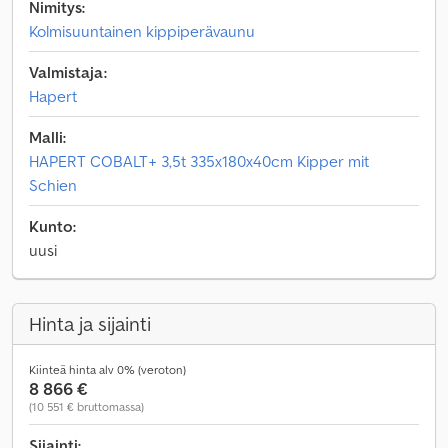
Nimitys:
Kolmisuuntainen kippiperävaunu
Valmistaja:
Hapert
Malli:
HAPERT COBALT+ 3,5t 335x180x40cm Kipper mit
Schien
Kunto:
uusi
Hinta ja sijainti
Kiinteä hinta alv 0% (veroton)
8 866 €
(10 551 € bruttomassa)
Sijainti: