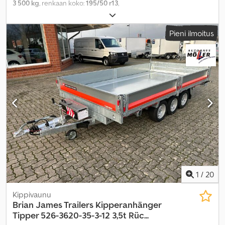
3 500 kg
, renkaan koko:
195/50 r13
,
Pieni ilmoitus
1
/
20
Kippivaunu
Brian James Trailers
Kipperanhänger
Tipper 526-3620-35-3-12 3,5t Rüc...