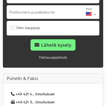
Maa
Postinumero ja paikkakunta
Olen kauppias
Lähetä kysely
Tietosuojaseloste
Puhelin & Faksi
+49 421 4... ilmoitukset
+49 421 5... ilmoitukset