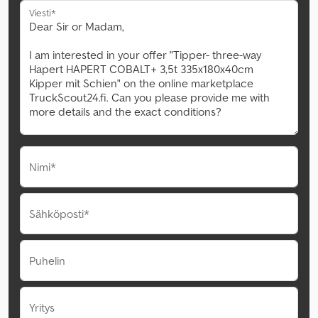
Viesti*
Nimi*
Sähköposti*
Puhelin
Yritys