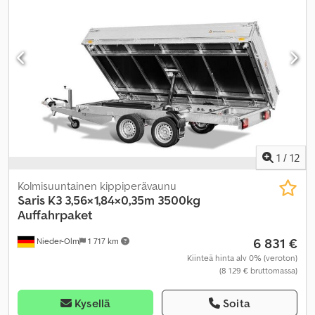
1
/
12
Kolmisuuntainen kippiperävaunu
Saris
K3 3,56×1,84×0,35m 3500kg
Auffahrpaket
6 831 €
Nieder-Olm
1 717 km
Kiinteä hinta alv 0% (veroton)
(8 129 € bruttomassa)
Kysellä
Soita