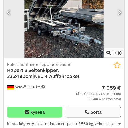
1
/
10
Kolmisuuntainen kippiperävaunu
Hapert
3 Seitenkipper,
335x180cm|NEU + Auffahrpaket
7 059 €
Neuss
1 656 km
Kiinteä hinta alv 0% (veroton)
(8 400 € bruttomassa)
Kysellä
Soita
Kunto:
käytetty
, maksimi kuormauspaino:
2 560 kg
, kokonaispaino: