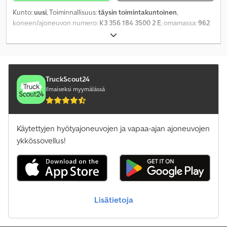
Kunto:
uusi
, Toiminnallisuus:
täysin toimintakuntoinen
,
koneen/ajoneuvon numero:
K3 356 184 3500 2 E
, omamassa:
962
kg
, maksimi kuormauspaino:
2 538 kg
, kokonaispaino:
3 500 kg
,
akselikokoonpano:
2 akselia
, kuormatilan pituus:
3 560 mm
,
lastitilan leveys:
1 840 mm
, kuormatilan korkeus:
350 mm
,
Varusteet:
uploaderi
,
TruckScout24
Ilmaiseksi myymälässä
Käytettyjen hyötyajoneuvojen ja vapaa-ajan ajoneuvojen
ykkössovellus!
Lisätietoja