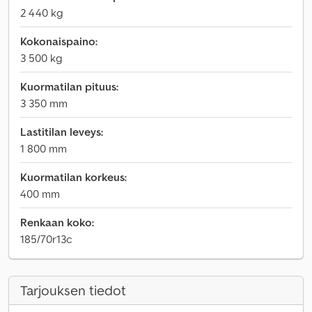
2 440 kg
Kokonaispaino:
3 500 kg
Kuormatilan pituus:
3 350 mm
Lastitilan leveys:
1 800 mm
Kuormatilan korkeus:
400 mm
Renkaan koko:
185/70r13c
Tarjouksen tiedot