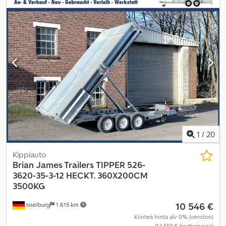
1
/
20
Kippiauto
Brian James Trailers
TIPPER 526-
3620-35-3-12 HECKT. 360X200CM
3500KG
10 546 €
Isselburg
1 615 km
Kiinteä hinta alv 0% (veroton)
(12 550 € bruttomassa)