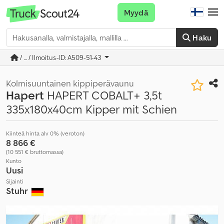
Myydä
Haku
/ ... / Ilmoitus-ID: A509-51-43
Kolmisuuntainen kippiperävaunu
Hapert
HAPERT COBALT+ 3,5t
335x180x40cm Kipper mit Schien
Kiinteä hinta alv 0% (veroton)
8 866 €
(10 551 € bruttomassa)
Kunto
Uusi
Sijainti
Stuhr