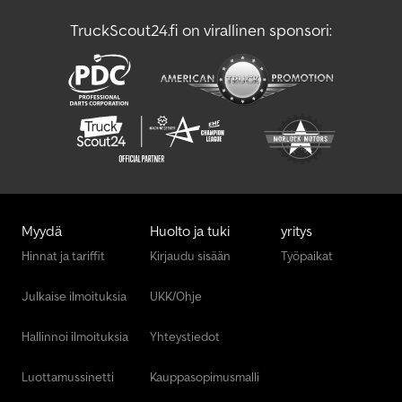
TruckScout24.fi on virallinen sponsori:
Myydä
Huolto ja tuki
yritys
Hinnat ja tariffit
Kirjaudu sisään
Työpaikat
Julkaise ilmoituksia
UKK/Ohje
Hallinnoi ilmoituksia
Yhteystiedot
Luottamussinetti
Kauppasopimusmalli