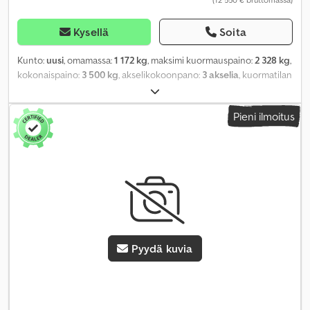
Kysellä
Soita
Kunto:
uusi
, omamassa:
1 172 kg
, maksimi kuormauspaino:
2 328 kg
,
kokonaispaino:
3 500 kg
, akselikokoonpano:
3 akselia
, kuormatilan
pituus:
4 900 mm
, lastitilan leveys:
2 110 mm
, kuormatilan korkeus:
1 020 mm
, kuormatilan tilavuus:
10,3 m³
, väri:
musta
,
Pieni ilmoitus
rakennuskorkeus:
300 mm
, työleveys:
2 000 mm
,
Pyydä kuvia