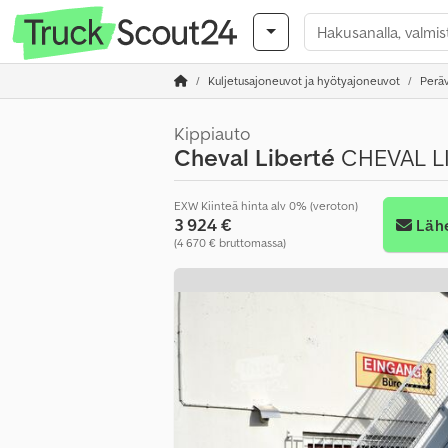
Kuljetusajoneuvot ja hyötyajoneuvot
Perä
Kippiauto
Cheval Liberté
CHEVAL LI
EXW Kiinteä hinta alv 0% (veroton)
3 924 €
Lähe
(4 670 € bruttomassa)