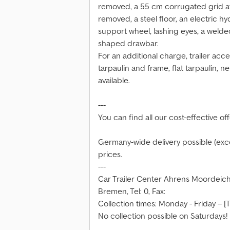
removed, a 55 cm corrugated grid a
removed, a steel floor, an electric hy
support wheel, lashing eyes, a welded
shaped drawbar.
For an additional charge, trailer acc
tarpaulin and frame, flat tarpaulin, n
available.
---
You can find all our cost-effective of
Germany-wide delivery possible (excep
prices.
---
Car Trailer Center Ahrens Moordeich
Bremen, Tel: 0, Fax:
Collection times: Monday - Friday – [
No collection possible on Saturdays!