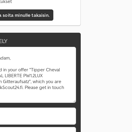
tukset
a soita minulle takaisin.
ELY