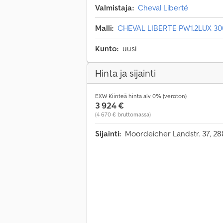
Valmistaja:
Cheval Liberté
Malli:
CHEVAL LIBERTE PW1.2LUX 300
Kunto:
uusi
Hinta ja sijainti
EXW Kiinteä hinta alv 0% (veroton)
3 924 €
(4 670 € bruttomassa)
Sijainti:
Moordeicher Landstr. 37, 2