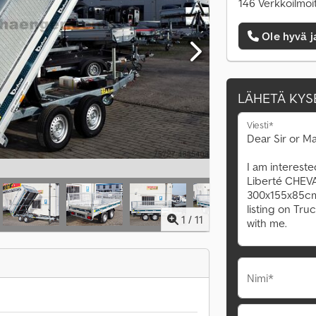
146 Verkkoilmoi
Ole hyvä j
LÄHETÄ KYS
Viesti*
1
/
11
Nimi*