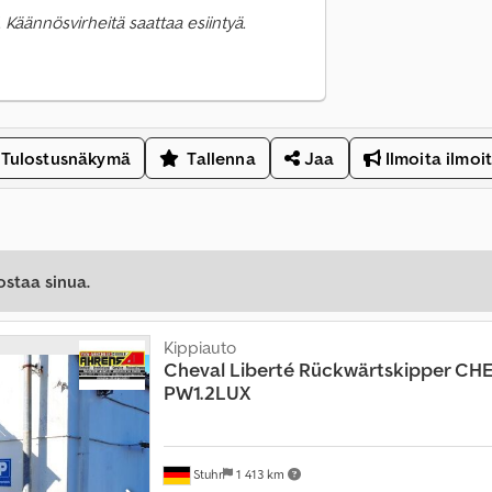
 Käännösvirheitä saattaa esiintyä.
Tulostusnäkymä
Tallenna
Jaa
Ilmoita ilmoi
ostaa sinua.
Kippiauto
Cheval Liberté
Rückwärtskipper CH
PW1.2LUX
Stuhr
1 413 km