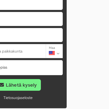
Maa
a paikkakunta
pias
Lähetä kysely
Tietosuojaseloste