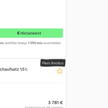
Hintatiedot
 mm
, lastitilan leveys:
1 550 mm
, kuormatilan
Pieni ilmoitus
haufsatz 1,5 t.
3 781 €
Kiinteä hinta alv 0% (veroton)