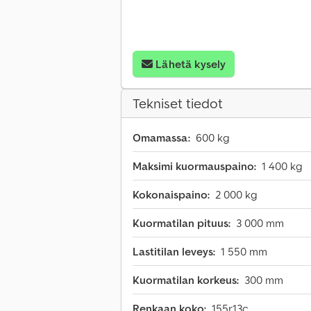
Lähetä kysely
Tekniset tiedot
Omamassa:
600 kg
Maksimi kuormauspaino:
1 400 kg
Kokonaispaino:
2 000 kg
Kuormatilan pituus:
3 000 mm
Lastitilan leveys:
1 550 mm
Kuormatilan korkeus:
300 mm
Renkaan koko:
155r13c