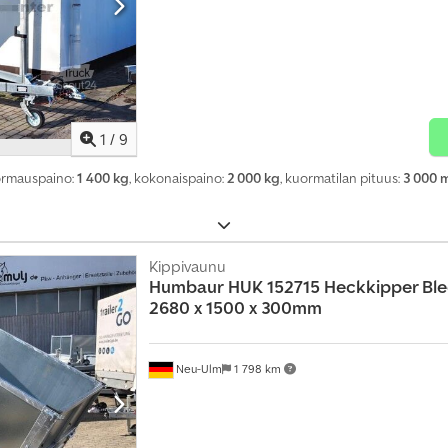
1
/
9
ormauspaino:
1 400 kg
, kokonaispaino:
2 000 kg
, kuormatilan pituus:
3 000
Kippivaunu
Humbaur
HUK 152715 Heckkipper Blec
2680 x 1500 x 300mm
Neu-Ulm
1 798 km