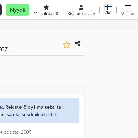
Myydä
Kieli
Muistilista
(0)
Kirjaudu sisään
Valikko
atz
s:
Rekisteröidy ilmaiseksi tai
än,
saadaksesi kaikki tiedot.
 vuodesta: 2005