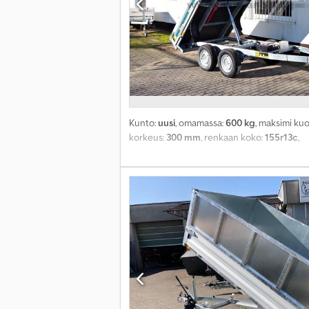
Kunto:
uusi
, omamassa:
600 kg
, maksimi ku
korkeus:
300 mm
, renkaan koko:
155r13c
,