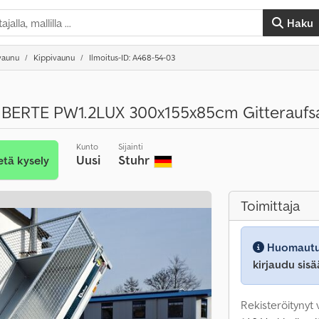
Haku
vaunu
Kippivaunu
Ilmoitus-ID: A468-54-03
BERTE PW1.2LUX 300x155x85cm Gitteraufs
Kunto
Sijainti
Uusi
Stuhr
tä kysely
Toimittaja
Huomautu
kirjaudu sisä
Rekisteröitynyt