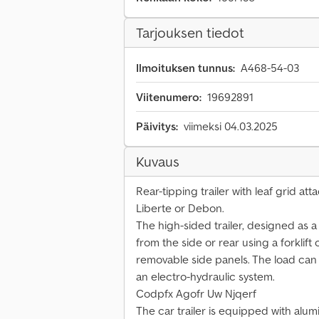
Tarjouksen tiedot
Ilmoituksen tunnus:
A468-54-03
Viitenumero:
19692891
Päivitys:
viimeksi 04.03.2025
Kuvaus
Rear-tipping trailer with leaf grid 
Liberte or Debon.
The high-sided trailer, designed as a
from the side or rear using a forklift
removable side panels. The load can b
an electro-hydraulic system.
Codpfx Agofr Uw Njqerf
The car trailer is equipped with alu