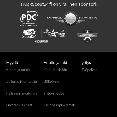
TruckScout24.fi on virallinen sponsori:
Myydä
Huolto ja tuki
yritys
Hinnat ja tariffit
Kirjaudu sisään
Työpaikat
Julkaise ilmoituksia
UKK/Ohje
Hallinnoi ilmoituksia
Yhteystiedot
Luottamussinetti
Kauppasopimusmalli