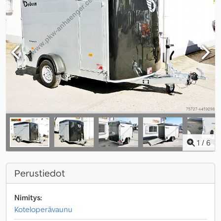
1
/
6
Perustiedot
Nimitys:
Koteloperävaunu