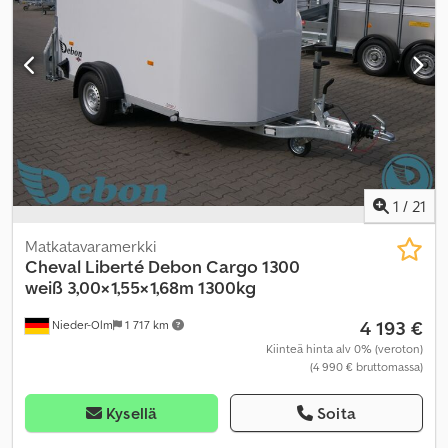
1
/
21
Matkatavaramerkki
Cheval Liberté Debon
Cargo 1300
weiß 3,00×1,55×1,68m 1300kg
4 193 €
Nieder-Olm
1 717 km
Kiinteä hinta alv 0% (veroton)
(4 990 € bruttomassa)
Kysellä
Soita