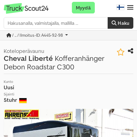
Myydä
Haku
/ ... / Ilmoitus-ID: A445-92-98
Koteloperävaunu
Cheval Liberté
Kofferanhänger
Debon Roadstar C300
Kunto
Uusi
Sijainti
Stuhr