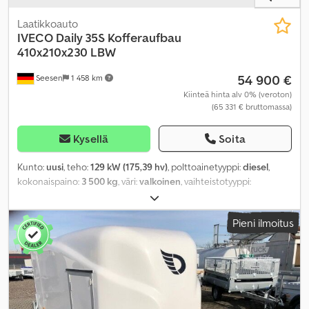
Laatikkoauto
IVECO
Daily 35S Kofferaufbau
410x210x230 LBW
54 900 €
Seesen
1 458 km
Kiinteä hinta alv 0% (veroton)
(65 331 € bruttomassa)
Kysellä
Soita
Kunto:
uusi
, teho:
129 kW (175,39 hv)
, polttoainetyyppi:
diesel
,
kokonaispaino:
3 500 kg
, väri:
valkoinen
, vaihteistotyyppi:
automaattinen
, istuimien määrä:
3
, kuormatilan pituus:
4 100 mm
,
lastitilan leveys:
2 100 mm
, kuormatilan korkeus:
2 300 mm
,
Pieni ilmoitus
Varusteet:
ABS, elektroninen ajonvakautusjärjestelmä (ESP),
ilmastointi, keskuslukitus, navigointijärjestelmä, noesuodatin,
takalaitanostin
,