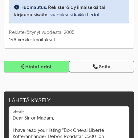
Huomautus:
Rekisteröidy ilmaiseksi tai
kirjaudu sisään,
saadaksesi kaikki tiedot.
Rekisteröitynyt vuodesta: 2005
146 Verkkoilmoitukset
Hintatiedot
Soita
LÄHETÄ KYSELY
Viesti*