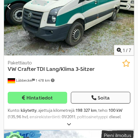
1
/
7
Pakettiauto
VW
Crafter TDI Lang/Klima 3-Sitzer
Lübbecke
1 478 km
Hintatiedot
Soita
Kunto:
käytetty
, ajettuja kilometrejä:
198 327 km
, teho:
100 kW
(135,96 hv)
, ensirekisteröinti:
01/2011
, polttoainetyyppi:
diesel
,
polttoaine:
diesel
, väri:
valkoinen
, vaihteistotyyppi:
mekaaninen
,
päästöluokka:
Euro 4
, istuimien määrä:
3
, kokonaisleveys:
2 550
Pieni ilmoitus
mm
, kokonaiskorkeus:
2 730 mm
, Valmistusvuosi:
2011
, Varusteet: