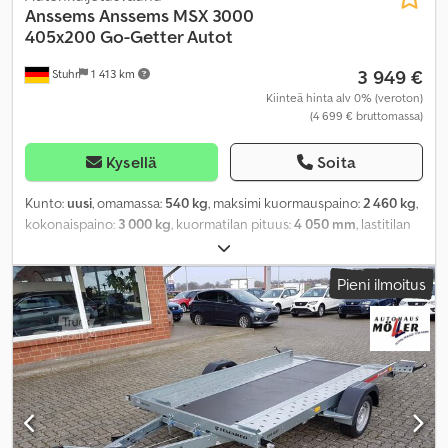
Anssems
Anssems MSX 3000
405x200 Go-Getter Autot
3 949 €
Stuhr
1 413 km
Kiinteä hinta alv 0% (veroton)
(4 699 € bruttomassa)
Kysellä
Soita
Kunto:
uusi
, omamassa:
540 kg
, maksimi kuormauspaino:
2 460 kg
,
kokonaispaino:
3 000 kg
, kuormatilan pituus:
4 050 mm
, lastitilan
leveys:
2 000 mm
, renkaan koko:
195/55R10C, Alufelgen, Felge
schwarz
,
Pieni ilmoitus