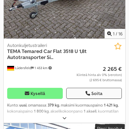
1
/
16
Autonkuljetustraileri
TEMA
Temared Car Flat 3518 U 1,8t
Autotransporter Si...
2 265 €
Lüdersfeld
1 453 km
Kiinteä hinta alv 0% (veroton)
(2 695 € bruttomassa)
Kysellä
Soita
Kunto:
uusi
, omamassa:
379 kg
, maksimi kuormauspaino:
1 421 kg
,
kokonaispaino:
1 800 kg
, akselikokoonpano:
1 akseli
, kuormatilan
pituus:
3 530 mm
, lastitilan leveys:
1 840 mm
, Valmistusvuosi:
2026
,
ajettuja kilometrejä:
50 km
, vaihteistotyyppi:
mekaaninen
,
Pieni ilmoitus