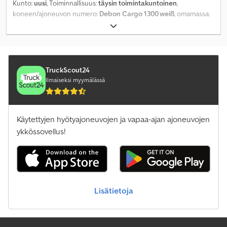
Kunto:
uusi
, Toiminnallisuus:
täysin toimintakuntoinen
,
koneen/ajoneuvon numero:
Debon Cargo 1300 weiß
, omamassa:
445 kg
, maksimi kuormauspaino:
855 kg
, kokonaispaino:
1 300 kg
,
akselikokoonpano:
1 akseli
, sallittu akselikuorma (akseli 1):
1 300
kg
, kuormatilan pituus:
3 000 mm
, lastitilan leveys:
1 520 mm
,
kuormatilan korkeus:
1 560 mm
, jousitus:
muu
, väri:
valkoinen
,
TruckScout24
Ilmaiseksi myymälässä
Käytettyjen hyötyajoneuvojen ja vapaa-ajan ajoneuvojen
ykkössovellus!
Lisätietoja