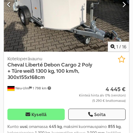
1
/
16
Koteloperävaunu
Cheval Liberté
Debon Cargo 2 Poly
+ Türe weiß 1300 kg, 100 km/h,
300x155x168cm
4 445 €
Neu-Ulm
1 798 km
Kiinteä hinta alv 0% (veroton)
(5 290 € bruttomassa)
Kysellä
Soita
Kunto:
uusi
, omamassa:
445 kg
, maksimi kuormauspaino:
855 kg
,
kokonaispaino:
1 300 kg
, kuormatilan pituus:
3 000 mm
, lastitilan