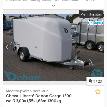
leveys:
1 550 mm
, kuormatilan korkeus:
1 680 mm
, kuormatilan
tilavuus:
8,2 m³
, väri:
valkoinen
, rakennuskorkeus:
2 020 mm
,
Pieni ilmoitus
työleveys:
2 000 mm
,
1
/
23
Moottoripyörän perävaunu
Cheval Liberté Debon
Cargo 1300
weiß 3,00×1,55×1,68m 1300kg