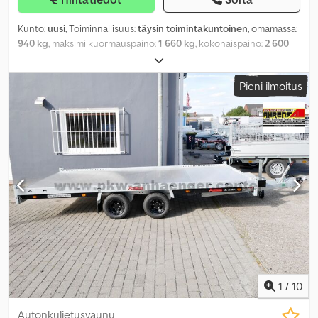
Kunto:
uusi
, Toiminnallisuus:
täysin toimintakuntoinen
, omamassa:
940 kg
, maksimi kuormauspaino:
1 660 kg
, kokonaispaino:
2 600
kg
, akselikokoonpano:
2 akselia
, kuormatilan pituus:
3 160 mm
,
lastitilan leveys:
1 670 mm
, kuormatilan korkeus:
2 260 mm
,
Pieni ilmoitus
jousitus:
parabolinen lehtijousi
, renkaan koko:
165R13C
,
perävaunun jarru:
jarrullinen perävaunu
,
1
/
10
Autonkuljetusvaunu