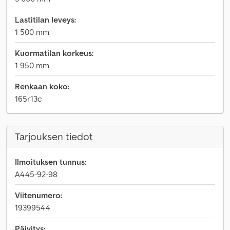
Lastitilan leveys:
1 500 mm
Kuormatilan korkeus:
1 950 mm
Renkaan koko:
165r13c
Tarjouksen tiedot
Ilmoituksen tunnus:
A445-92-98
Viitenumero:
19399544
Päivitys: