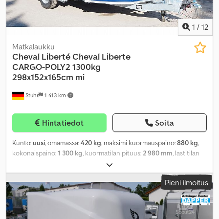
1
/
12
Matkalaukku
Cheval Liberté
Cheval Liberte
CARGO-POLY2 1300kg
298x152x165cm mi
Stuhr
1 413 km
Hintatiedot
Soita
Kunto:
uusi
, omamassa:
420 kg
, maksimi kuormauspaino:
880 kg
,
kokonaispaino:
1 300 kg
, kuormatilan pituus:
2 980 mm
, lastitilan
leveys:
1 520 mm
, kuormatilan korkeus:
1 650 mm
, renkaan koko:
165r13c
,
Pieni ilmoitus