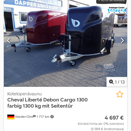
energiatehokkuus:
A
,
1
/
13
Koteloperävaunu
Cheval Liberté Debon
Cargo 1300
farbig 1300 kg mit Seitentür
4 697 €
Nieder-Olm
1 717 km
Kiinteä hinta alv 0% (veroton)
(5 589 € bruttomassa)