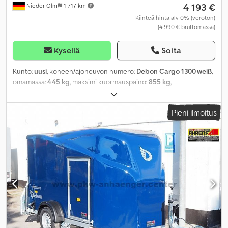
4 193 €
Nieder-Olm
1 717 km
Kiinteä hinta alv 0% (veroton)
(4 990 € bruttomassa)
Kysellä
Soita
Kunto:
uusi
, koneen/ajoneuvon numero:
Debon Cargo 1300 weiß
,
omamassa:
445 kg
, maksimi kuormauspaino:
855 kg
,
kokonaispaino:
1 300 kg
, akselikokoonpano:
1 akseli
, sallittu
akselikuorma (akseli 1):
1 300 kg
, kuormatilan pituus:
3 000 mm
,
Pieni ilmoitus
lastitilan leveys:
1 520 mm
, kuormatilan korkeus:
1 560 mm
,
jousitus:
muu
, väri:
valkoinen
,