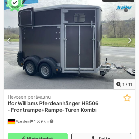
ABS, EBS (Elektroninen jarrujärjestelmä), ilmastointi,
keskuslukitus, perävaunukytkin, tehostettu ohjaus
, - Ilmastointi
Codpjxt Sw Sjfx Akwjrf
1
/
11
Hevosen perävaunu
Ifor Williams Pferdeanhänger
HB506
- Frontrampe+Rampe- Türen Kombi
Warstein
1 569 km
Hintatiedot
Soita