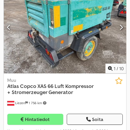
1
/
10
Muu
Atlas Copco
XAS 66 Luft Kompressor
+ Stromerzeuger Generator
Liezen
1 756 km
Hintatiedot
Soita