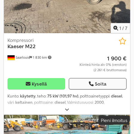
1
/
7
Kompressori
Kaeser
M22
1 900 €
Saarlouis
1 830 km
Kiinteä hinta alv 0% (veroton)
(2 261 € bruttomassa)
Kysellä
Soita
Kunto:
käytetty
, teho:
75 kW (101,97 hv)
, polttoainetyyppi:
diesel
,
väri:
keltainen
, polttoaine:
diesel
, Valmistusvuosi:
2000
,
käyttötunnit:
1 000 h
,
Pieni ilmoitus