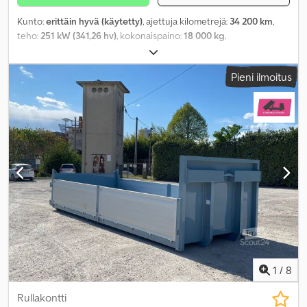
Kunto:
erittäin hyvä (käytetty)
, ajettuja kilometrejä:
34 200 km
,
teho:
251 kW (341,26 hv)
, kokonaispaino:
18 000 kg
,
akselikokoonpano:
4x4
, vaihteistotyyppi:
automaattinen
,
Valmistusvuosi:
1994
, Varusteet:
neliveto
,
Pieni ilmoitus
1
/
8
Rullakontti