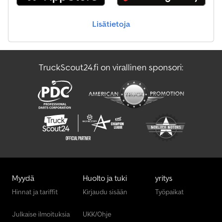
Lisätietoja
TruckScout24.fi on virallinen sponsori:
Myydä
Huolto ja tuki
yritys
Hinnat ja tariffit
Kirjaudu sisään
Työpaikat
Julkaise ilmoituksia
UKK/Ohje