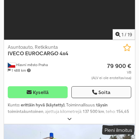
1
/
19
Asuntoauto, Retkikunta
IVECO
EUROCARGO 4x4
79 900 €
Hlavní město Praha
1 488 km
VB
(ALV ei ole eroteltavissa)
Kysellä
Soita
Kunto:
erittäin hyvä (käytetty)
, Toiminnallisuus:
täysin
toimintakuntoinen
, ajettuja kilometrejä:
137 500 km
, teho:
154,45
kW (209,99 hv)
, vuoteiden määrä:
2
, istuimien määrä:
3
,
polttoainetyyppi:
diesel
, vaihteistotyyppi:
mekaaninen
, väri:
Pieni ilmoitus
alkuperäinen
, ensirekisteröinti:
04/1995
, alustan valmistaja:
IVECO
, alustamalli:
EUROCARGO
, kokonaispituus:
7 300 mm
,