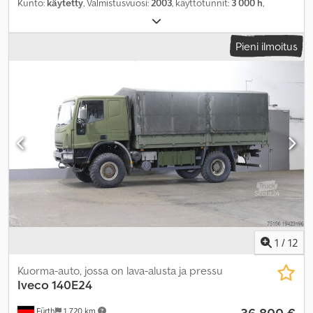
Kunto:
käytetty
, Valmistusvuosi:
2003
, käyttötunnit:
3 000 h
,
Pieni ilmoitus
1
/
12
Kuorma-auto, jossa on lava-alusta ja pressu
Iveco
140E24
Fürth
1 720 km