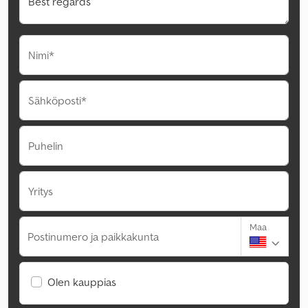
Nimi*
Sähköposti*
Puhelin
Yritys
Maa
Postinumero ja paikkakunta
Olen kauppias