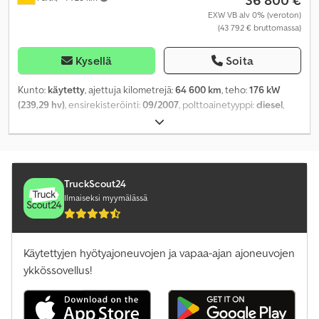
36 800 €
EXW VB alv 0% (veroton)
(43 792 € bruttomassa)
Kysellä
Soita
Kunto:
käytetty
, ajettuja kilometrejä:
64 600 km
, teho:
176 kW
(239,29 hv)
, ensirekisteröinti:
09/2007
, polttoainetyyppi:
diesel
,
Valmistusvuosi:
2006
, Varusteet:
neliveto, perävaunukytkin,
vakionopeudensäädin
,
TruckScout24
Ilmaiseksi myymälässä
Käytettyjen hyötyajoneuvojen ja vapaa-ajan ajoneuvojen
ykkössovellus!