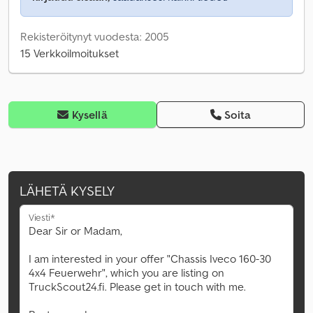
Rekisteröitynyt vuodesta: 2005
15 Verkkoilmoitukset
Kysellä
Soita
LÄHETÄ KYSELY
Viesti*