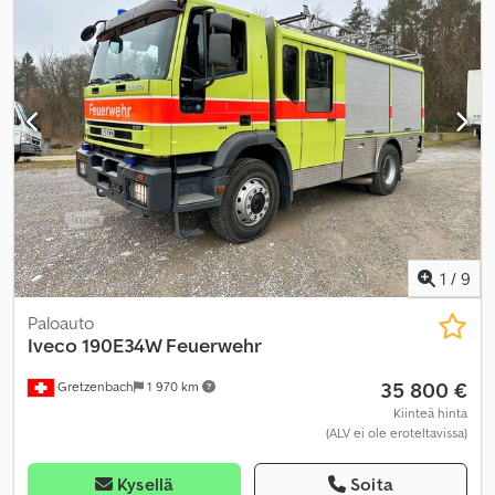
kokonaisleveys:
2 500 mm
, kokonaiskorkeus:
3 650 mm
,
akselikokoonpano:
4x4
, polttoainesäiliön tilavuus:
200 l
,
kokonaispaino:
10 500 kg
, omamassa:
7 500 kg
, ohjauspyörän
asento:
vasen
, renkaan koko:
365/80 R20
, Valmistusvuosi:
2019
,
Varusteet:
aurinkopuisto, auton rekisteröinti, ilmastointi,
kerrossängyt, kylpyhuone, lisäajovalot, markiisi,
navigointijärjestelmä, neliveto, perävaunukytkin,
pysäköintianturit, pysäköintilämmitin, savuton ajoneuvo,
sisäänrakennettu keittiö, suihku, sumuvalot, tasauspyörästön
lukko, tehostettu ohjaus, täydellinen huoltohistoria, yksittäinen
vuode, yksittäiset vuoteet, ympärivuotiset renkaat
,
1
/
9
Paloauto
Iveco
190E34W Feuerwehr
35 800 €
Gretzenbach
1 970 km
Kiinteä hinta
(ALV ei ole eroteltavissa)
Kysellä
Soita