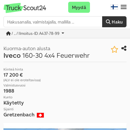
Myydä
Haku
/ ... / Ilmoitus-ID: A437-78-99
Kuorma-auton alusta
Iveco
160-30 4x4 Feuerwehr
Kiinteä hinta
17 200 €
(ALV ei ole eroteltavissa)
Valmistusvuosi
1988
Kunto
Käytetty
Sijainti
Gretzenbach