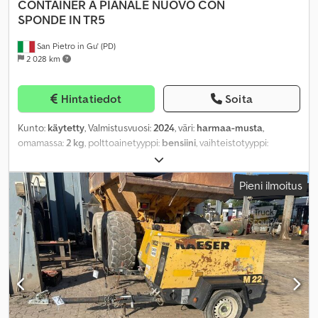
CONTAINER A PIANALE NUOVO CON
SPONDE IN TR5
San Pietro in Gu' (PD)
2 028 km
Hintatiedot
Soita
Kunto:
käytetty
, Valmistusvuosi:
2024
, väri:
harmaa-musta
,
omamassa:
2 kg
, polttoainetyyppi:
bensiini
, vaihteistotyyppi:
mekaaninen
,
Pieni ilmoitus