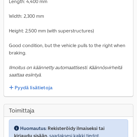
Length: 4,400 mm
Width: 2,300 mm
Height: 2,500 mm (with superstructures)
Good condition, but the vehicle pulls to the right when
braking.
Ilmoitus on käännetty automaattisesti. Käännösvirheitä
saattaa esiintyä.
Pyydä lisätietoja
Toimittaja
Huomautus:
Rekisteröidy ilmaiseksi tai
kirjaudu sisään,
saadaksesi kaikki tiedot.