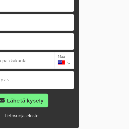
Maa
a paikkakunta
pias
Lähetä kysely
Tietosuojaseloste