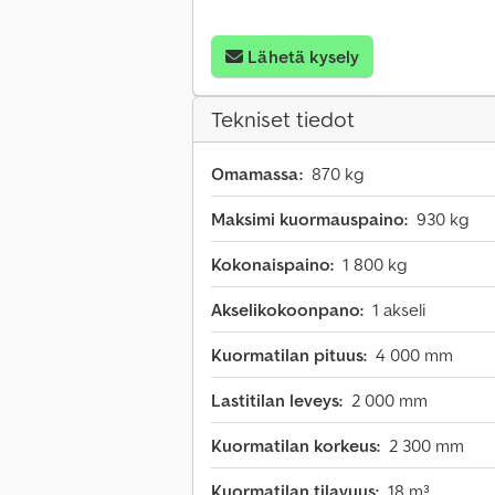
Lähetä kysely
Tekniset tiedot
Omamassa:
870 kg
Maksimi kuormauspaino:
930 kg
Kokonaispaino:
1 800 kg
Akselikokoonpano:
1 akseli
Kuormatilan pituus:
4 000 mm
Lastitilan leveys:
2 000 mm
Kuormatilan korkeus:
2 300 mm
Kuormatilan tilavuus:
18 m³