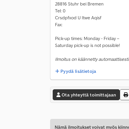
28816 Stuhr bei Bremen
Tel: 0
Crsdpfxod U Itwe Aqisf
Fax:
Pick-up times: Monday - Friday –
Saturday pick-up is not possible!
Ilmoitus on käännetty automaattisesti.
Pyydä lisätietoja
Ota yhteyttä toimittajaan
Nämä ilmoitukset voivat myös kiinn