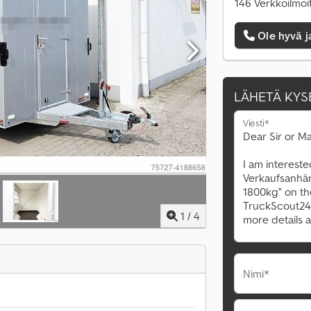
146 Verkkoilmoi
Ole hyvä j
LÄHETÄ KYS
Viesti*
1
/
4
Nimi*