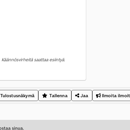
 Käännösvirheitä saattaa esiintyä.
Tulostusnäkymä
Tallenna
Jaa
Ilmoita ilmoi
ostaa sinua.