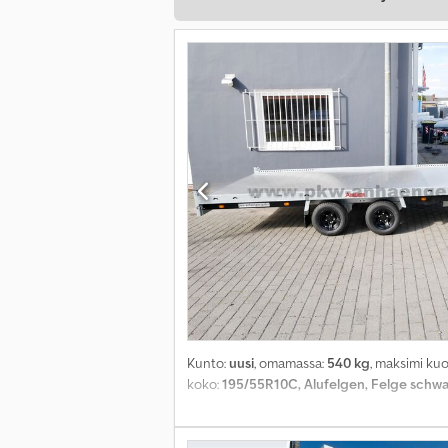
Kunto:
uusi
, omamassa:
540 kg
, maksimi ku
koko:
195/55R10C, Alufelgen, Felge schw