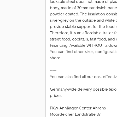
lockable steel door, not made of plasti
body, made of 30mm sandwich panels, 
powder-coated. The insulation consist
silver-grey on the outside and white 
provide stable support for the food se
Therefore, it is an affordable trailer
street food, cocktails, fast food, an
Financing: Available WITHOUT a down
You can find other sizes, configurat
shop:
-----
You can also find all our cost-effecti
Germany-wide delivery possible (excep
prices.
-----
PKW-Anhänger-Center Ahrens
Moordeicher Landstraße 37