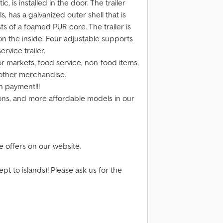
c, is installed in the door. The trailer
has a galvanized outer shell that is
s of a foamed PUR core. The trailer is
on the inside. Four adjustable supports
rvice trailer.
 for markets, food service, non-food items,
d other merchandise.
 payment!!!
ions, and more affordable models in our
ve offers on our website.
t to islands)! Please ask us for the