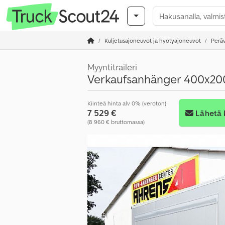
Kuljetusajoneuvot ja hyötyajoneuvot
Perä
Myyntitraileri
Verkaufsanhänger 400x20
Kiinteä hinta alv 0% (veroton)
7 529 €
Lähetä 
(8 960 € bruttomassa)