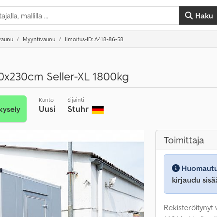
Haku
vaunu
Myyntivaunu
Ilmoitus-ID: A418-86-58
0x230cm Seller-XL 1800kg
Kunto
Sijainti
Uusi
Stuhr
kysely
Toimittaja
Huomautu
kirjaudu sisä
Rekisteröitynyt