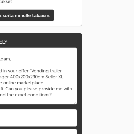
tukset
a soita minulle takaisin.
ELY