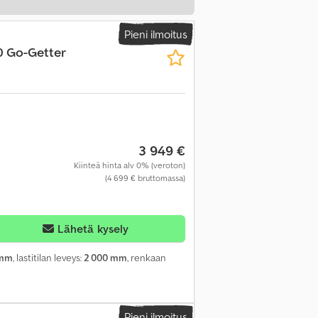
Pieni ilmoitus
 Go-Getter
3 949 €
Kiinteä hinta alv 0% (veroton)
(4 699 € bruttomassa)
Lähetä kysely
 mm
, lastitilan leveys:
2 000 mm
, renkaan
Pieni ilmoitus