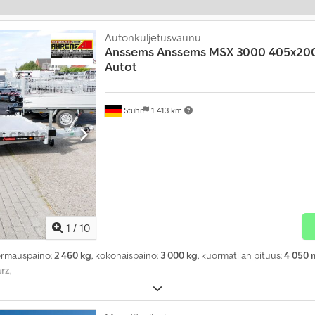
Autonkuljetusvaunu
Anssems
Anssems MSX 3000 405x200
Autot
Stuhr
1 413 km
1
/
10
ormauspaino:
2 460 kg
, kokonaispaino:
3 000 kg
, kuormatilan pituus:
4 050
arz
,