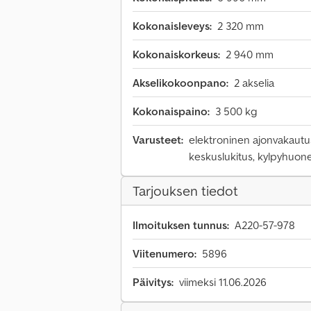
Kokonaisleveys:
2 320 mm
Kokonaiskorkeus:
2 940 mm
Akselikokoonpano:
2 akselia
Kokonaispaino:
3 500 kg
Varusteet:
elektroninen ajonvakautusj
keskuslukitus, kylpyhuone
Tarjouksen tiedot
Ilmoituksen tunnus:
A220-57-978
Viitenumero:
5896
Päivitys:
viimeksi 11.06.2026