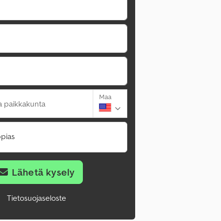
Maa
a paikkakunta
pias
Lähetä kysely
Tietosuojaseloste