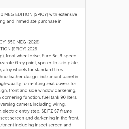
50 MEG EDITION [SPICY] with extensive
wing and immediate purchase in
ICY] 650 MEG (2026)
ITION [SPICY] 2026
p), front-wheel drive, Euro 6e, 8-speed
zarote Grey paint, spoiler lip skid plate,
 alloy wheels for standard tires,
hno leather design, instrument panel in
h-quality, form-fitting seat covers for
ign, front and side window darkening,
 cornering function, fuel tank 90 liters,
eversing camera including wiring,
lectric entry step, SEITZ S7 frame
nsect screen and darkening in the front,
tment including insect screen and