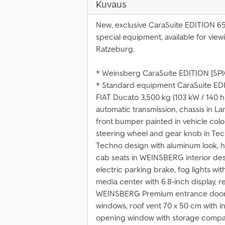
Kuvaus
New, exclusive CaraSuite EDITION 6
special equipment, available for vie
Ratzeburg.
* Weinsberg CaraSuite EDITION [SP
* Standard equipment CaraSuite ED
FIAT Ducato 3,500 kg (103 kW / 140 h
automatic transmission, chassis in Lan
front bumper painted in vehicle color,
steering wheel and gear knob in Tec
Techno design with aluminum look, hig
cab seats in WEINSBERG interior des
electric parking brake, fog lights with
media center with 6.8-inch display, r
WEINSBERG Premium entrance door, e
windows, roof vent 70 x 50 cm with i
opening window with storage compar