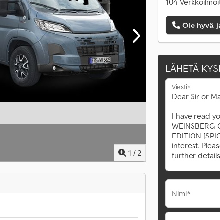
104 Verkkoilmoi
Ole hyvä j
LÄHETÄ KYS
Viesti*
1
/
2
Nimi*