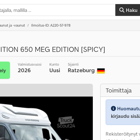
Haku
unut ja -vaunut
Ilmoitus-ID: A220-57-978
ITION 650 MEG EDITION [SPICY]
Valmistusvuosi
Kunto
Sijainti
2026
Uusi
Ratzeburg
ely
Toimittaja
Huomautu
kirjaudu sisä
Rekisteröitynyt