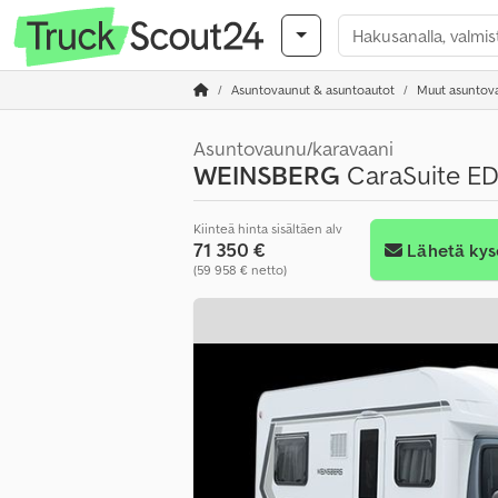
Asuntovaunut & asuntoautot
Muut asuntova
Asuntovaunu/karavaani
WEINSBERG
CaraSuite ED
Kiinteä hinta sisältäen alv
71 350 €
Lähetä kys
(59 958 € netto)