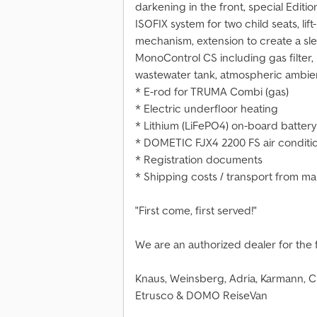
darkening in the front, special Editio
ISOFIX system for two child seats, lift
mechanism, extension to create a sl
MonoControl CS including gas filter, 
wastewater tank, atmospheric ambien
* E-rod for TRUMA Combi (gas)
* Electric underfloor heating
* Lithium (LiFePO4) on-board battery 
* DOMETIC FJX4 2200 FS air conditio
* Registration documents
* Shipping costs / transport from m
"First come, first served!"
We are an authorized dealer for the 
Knaus, Weinsberg, Adria, Karmann, Ch
Etrusco & DOMO ReiseVan