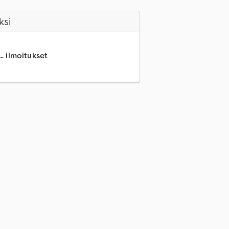
ksi
.. ilmoitukset