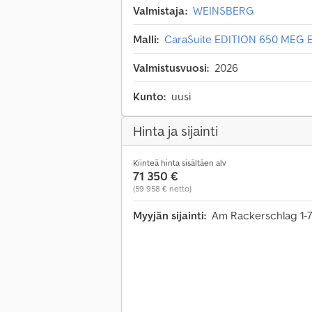
Valmistaja:
WEINSBERG
Malli:
CaraSuite EDITION 650 MEG E
Valmistusvuosi:
2026
Kunto:
uusi
Hinta ja sijainti
Kiinteä hinta sisältäen alv
71 350 €
(59 958 € netto)
Myyjän sijainti:
Am Rackerschlag 1-7