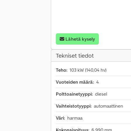
Lähetä kysely
Tekniset tiedot
Teho:
103 kW (140,04 hv)
Vuoteiden määrä:
4
Polttoainetyyppi:
diesel
Vaihteistotyyppi:
automaattinen
Väri:
harmaa
Kokonaispituus:
6 990 mm