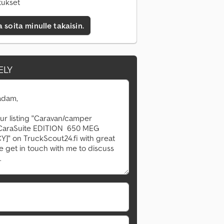
tukset
a soita minulle takaisin.
ELY