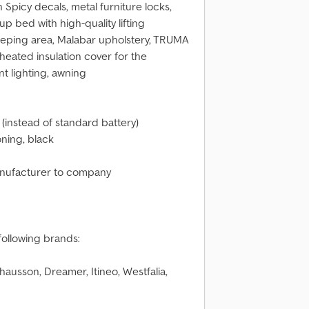
n Spicy decals, metal furniture locks,
-up bed with high-quality lifting
eeping area, Malabar upholstery, TRUMA
heated insulation cover for the
t lighting, awning
(instead of standard battery)
ning, black
anufacturer to company
following brands:
ausson, Dreamer, Itineo, Westfalia,