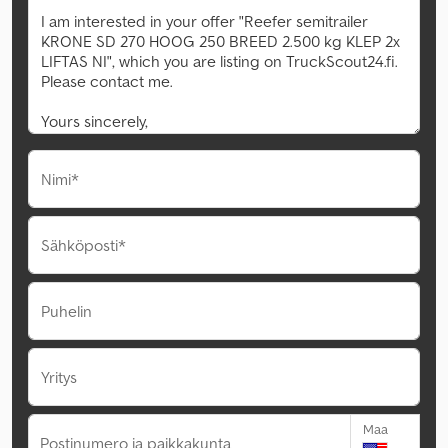
Nimi*
Sähköposti*
Puhelin
Yritys
Maa
Postinumero ja paikkakunta