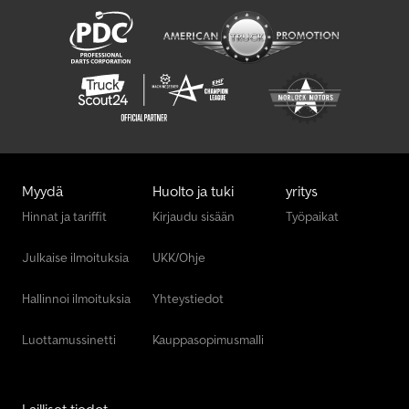
Myydä
Huolto ja tuki
yritys
Hinnat ja tariffit
Kirjaudu sisään
Työpaikat
Julkaise ilmoituksia
UKK/Ohje
Hallinnoi ilmoituksia
Yhteystiedot
Luottamussinetti
Kauppasopimusmalli
Lailliset tiedot