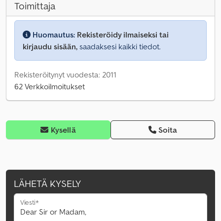
Toimittaja
Huomautus:
Rekisteröidy ilmaiseksi tai
kirjaudu sisään,
saadaksesi kaikki tiedot.
Rekisteröitynyt vuodesta: 2011
62 Verkkoilmoitukset
Kysellä
Soita
LÄHETÄ KYSELY
Viesti*