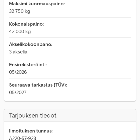
Maksimi kuormauspaino:
32 750 kg
Kokonaispaino:
42 000 kg
Akselikokoonpano:
3 akselia
Ensirekisteröinti:
05/2026
Seuraava tarkastus (TÜV):
05/2027
Tarjouksen tiedot
Ilmoituksen tunnus:
A220-57-923