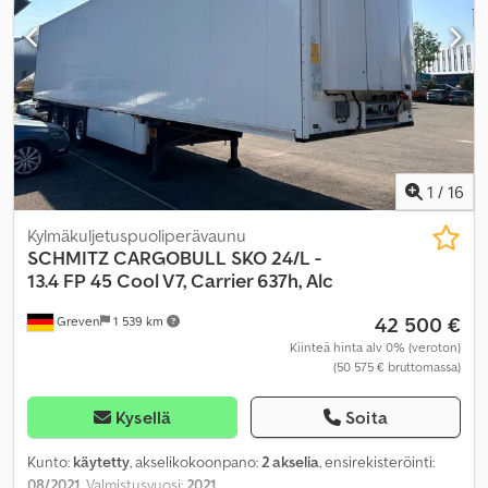
1
/
16
Kylmäkuljetuspuoliperävaunu
SCHMITZ CARGOBULL
SKO 24/L -
13.4 FP 45 Cool V7, Carrier 637h, Alc
42 500 €
Greven
1 539 km
Kiinteä hinta alv 0% (veroton)
(50 575 € bruttomassa)
Kysellä
Soita
Kunto:
käytetty
, akselikokoonpano:
2 akselia
, ensirekisteröinti:
08/2021
, Valmistusvuosi:
2021
,