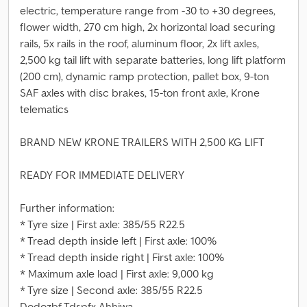
electric, temperature range from -30 to +30 degrees,
flower width, 270 cm high, 2x horizontal load securing
rails, 5x rails in the roof, aluminum floor, 2x lift axles,
2,500 kg tail lift with separate batteries, long lift platform
(200 cm), dynamic ramp protection, pallet box, 9-ton
SAF axles with disc brakes, 15-ton front axle, Krone
telematics
BRAND NEW KRONE TRAILERS WITH 2,500 KG LIFT
READY FOR IMMEDIATE DELIVERY
Further information:
* Tyre size | First axle: 385/55 R22.5
* Tread depth inside left | First axle: 100%
* Tread depth inside right | First axle: 100%
* Maximum axle load | First axle: 9,000 kg
* Tyre size | Second axle: 385/55 R22.5
Dodozbf Tdspfx Ahhjwa