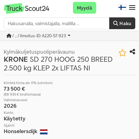
Myydä
Haku
/ ... / Ilmoitus-ID: A220-57-923
Kylmäkuljetuspuoliperävaunu
KRONE
SD 270 HOOG 250 BREED
2.500 kg KLEP 2x LIFTAS NI
Kiinteä hinta alv 0% (veroton)
73 500 €
(88 935 € bruttomassa)
Valmistusvuosi
2026
Kunto
Käytetty
Sijainti
Honselersdijk