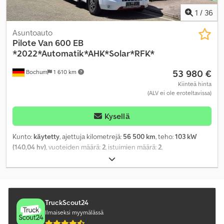
1
/
36
Asuntoauto
Pilote
Van 600 EB
*2022*Automatik*AHK*Solar*RFK*
53 980 €
Bochum
1 610 km
Kiinteä hinta
(ALV ei ole eroteltavissa)
Kysellä
Kunto:
käytetty
, ajettuja kilometrejä:
56 500 km
, teho:
103 kW
(140,04 hv)
, vuoteiden määrä:
2
, istuimien määrä:
2
,
polttoainetyyppi:
diesel
, vaihteistotyyppi:
automaattinen
, väri:
valkoinen
, ensirekisteröinti:
03/2022
, kokonaispituus:
5 990 mm
,
kokonaisleveys:
2 050 mm
, kokonaiskorkeus:
2 670 mm
,
akselikokoonpano:
2 akselia
, kokonaispaino:
3 500 kg
, akseliväli:
404 mm
, Varusteet:
keskuslukitus, navigointijärjestelmä,
TruckScout24
sisäänrakennettu keittiö, vakionopeudensäädin
,
Ilmaiseksi myymälässä