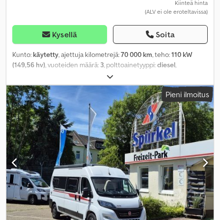
Kiinteä hinta
(ALV ei ole eroteltavissa)
Kysellä
Soita
Kunto:
käytetty
, ajettuja kilometrejä:
70 000 km
, teho:
110 kW
(149,56 hv)
, vuoteiden määrä:
3
, polttoainetyyppi:
diesel
,
vaihteistotyyppi:
automaattinen
, väri:
harmaa
, ensirekisteröinti:
07/2017
, kokonaispituus:
5 999 mm
, kokonaisleveys:
2 050 mm
,
Pieni ilmoitus
kokonaiskorkeus:
2 640 mm
, akselikokoonpano:
2 akselia
,
päästöluokka:
Euro 6
, kokonaispaino:
3 500 kg
, Varusteet:
ABS,
elektroninen ajonvakautusjärjestelmä (ESP), ilmastointi,
keskuslukitus, kylpyhuone, käytetyn ajoneuvon takuu,
navigointijärjestelmä, noesuodatin, pysäköintilämmitin
,