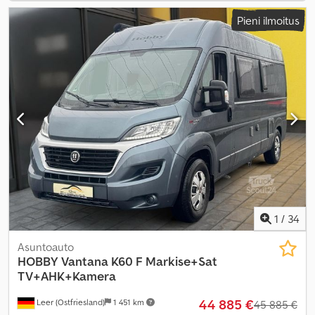
Pieni ilmoitus
1
/
34
Asuntoauto
HOBBY
Vantana K60 F Markise+Sat
TV+AHK+Kamera
44 885 €
Leer (Ostfriesland)
1 451 km
45 885 €