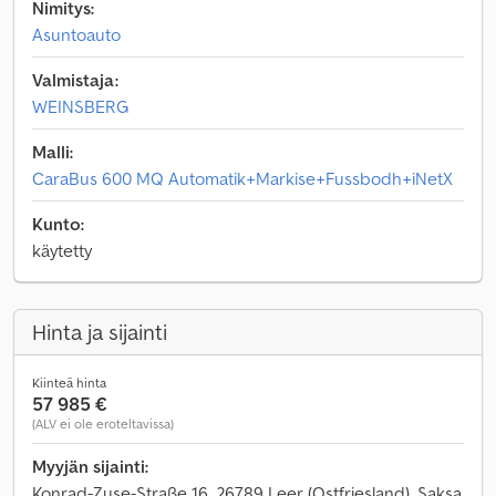
Nimitys:
Asuntoauto
Valmistaja:
WEINSBERG
Malli:
CaraBus 600 MQ Automatik+Markise+Fussbodh+iNetX
Kunto:
käytetty
Hinta ja sijainti
Kiinteä hinta
57 985 €
(ALV ei ole eroteltavissa)
Myyjän sijainti:
Konrad-Zuse-Straße 16, 26789 Leer (Ostfriesland), Saksa