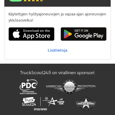
Käytettyjen hyötyajoneuvojen ja vapaa-ajan ajoneuvojen
ykkössovellus!
Lisätietoja
TruckScout24.fi on virallinen sponsori: