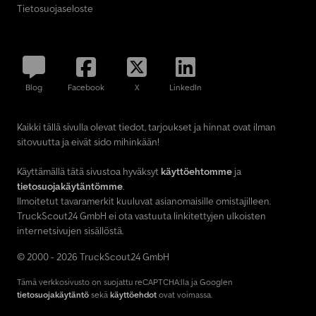
Tietosuojaseloste
Blog
Facebook
X
LinkedIn
Kaikki tällä sivulla olevat tiedot, tarjoukset ja hinnat ovat ilman
sitovuutta ja eivät sido mihinkään!
Käyttämällä tätä sivustoa hyväksyt
käyttöehtomme
ja
tietosuojakäytäntömme
.
Ilmoitetut tavaramerkit kuuluvat asianomaisille omistajilleen.
TruckScout24 GmbH ei ota vastuuta linkitettyjen ulkoisten
internetsivujen sisällöstä.
© 2000 - 2026 TruckScout24 GmbH
Tämä verkkosivusto on suojattu reCAPTCHA:lla ja Googlen
tietosuojakäytäntö
sekä
käyttöehdot
ovat voimassa.