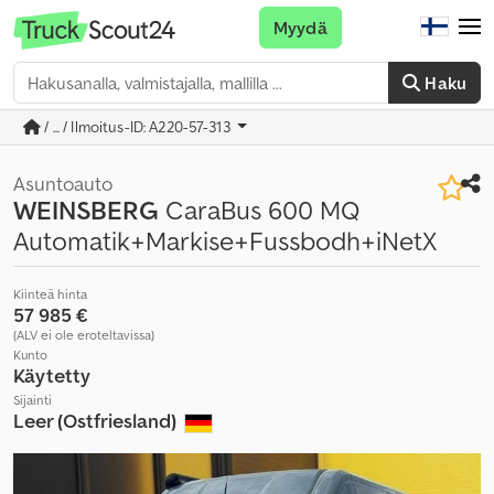
Myydä
Haku
/ ... / Ilmoitus-ID: A220-57-313
Asuntoauto
WEINSBERG
CaraBus 600 MQ
Automatik+Markise+Fussbodh+iNetX
Kiinteä hinta
57 985 €
(ALV ei ole eroteltavissa)
Kunto
Käytetty
Sijainti
Leer (Ostfriesland)