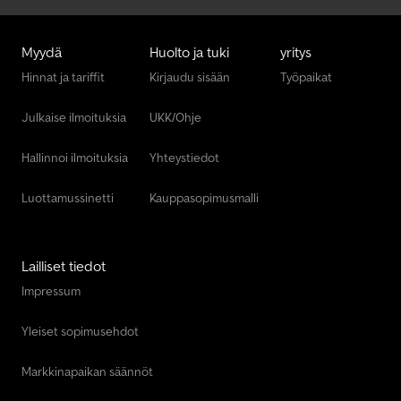
Myydä
Huolto ja tuki
yritys
Hinnat ja tariffit
Kirjaudu sisään
Työpaikat
Julkaise ilmoituksia
UKK/Ohje
Hallinnoi ilmoituksia
Yhteystiedot
Luottamussinetti
Kauppasopimusmalli
Lailliset tiedot
Impressum
Yleiset sopimusehdot
Markkinapaikan säännöt