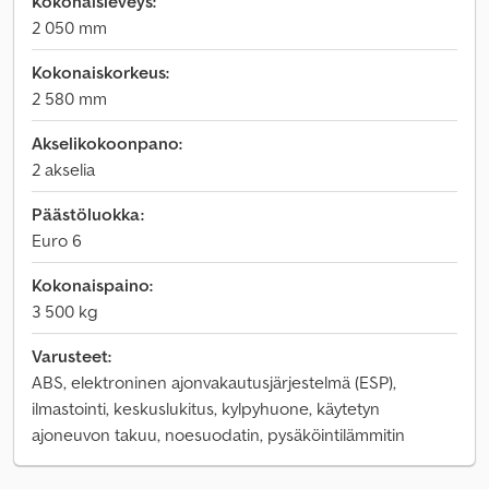
Kokonaisleveys:
2 050 mm
Kokonaiskorkeus:
2 580 mm
Akselikokoonpano:
2 akselia
Päästöluokka:
Euro 6
Kokonaispaino:
3 500 kg
Varusteet:
ABS, elektroninen ajonvakautusjärjestelmä (ESP),
ilmastointi, keskuslukitus, kylpyhuone, käytetyn
ajoneuvon takuu, noesuodatin, pysäköintilämmitin