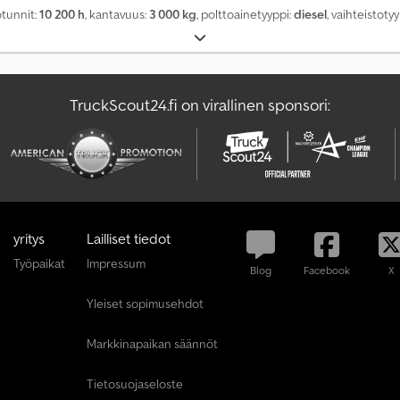
ötunnit:
10 200 h
, kantavuus:
3 000 kg
, polttoainetyyppi:
diesel
, vaihteistoty
TruckScout24.fi on virallinen sponsori:
yritys
Lailliset tiedot
Työpaikat
Impressum
Blog
Facebook
X
Yleiset sopimusehdot
Markkinapaikan säännöt
Tietosuojaseloste