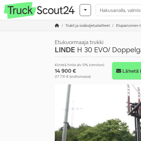
Trukit ja sisäkuljetuslaitteet
Etupainoinen t
Etukuormaaja trukki
LINDE
H 30 EVO/ Doppelg
Kiinteä hinta alv 0% (veroton)
14 900 €
Lähetä 
(17 731 € bruttomassa)