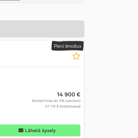
Pieni ilmoitus
14 900 €
Kiinteä hinta alv 0% (veroton)
(17 731 € bruttomassa)
Lähetä kysely