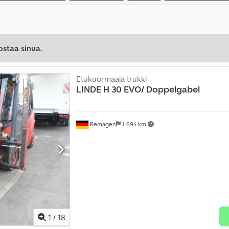
ostaa sinua.
Etukuormaaja trukki
LINDE
H 30 EVO/ Doppelgabel
Remagen
1 694 km
1
/
18