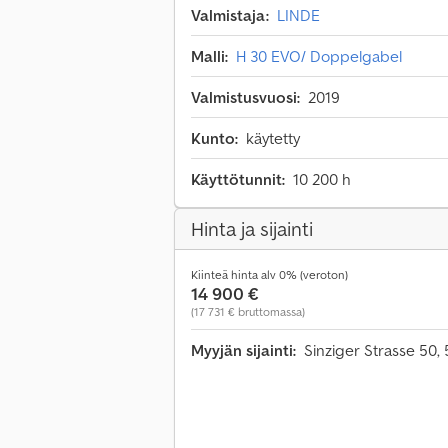
Valmistaja:
LINDE
Malli:
H 30 EVO/ Doppelgabel
Valmistusvuosi:
2019
Kunto:
käytetty
Käyttötunnit:
10 200 h
Hinta ja sijainti
Kiinteä hinta alv 0% (veroton)
14 900 €
(17 731 € bruttomassa)
Myyjän sijainti:
Sinziger Strasse 50