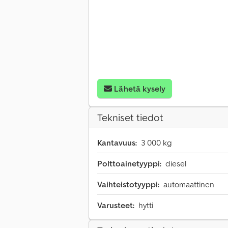
Lähetä kysely
Tekniset tiedot
Kantavuus:
3 000 kg
Polttoainetyyppi:
diesel
Vaihteistotyyppi:
automaattinen
Varusteet:
hytti