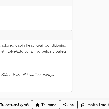
Enclosed cabin Heating/air conditioning
4th valve/additional hydraulics 2 pallets
 Käännösvirheitä saattaa esiintyä.
Tulostusnäkymä
Tallenna
Jaa
Ilmoita ilmoi