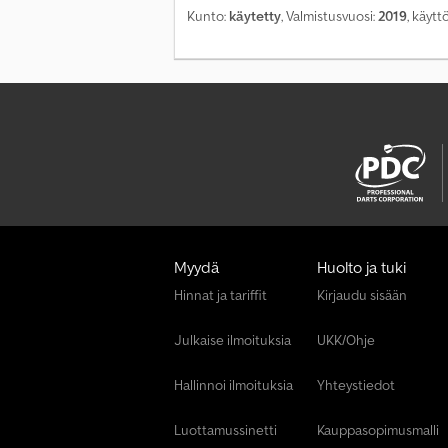
Kunto:
käytetty
, Valmistusvuosi:
2019
, käytt
Myydä
Huolto ja tuki
Hinnat ja tariffit
Kirjaudu sisään
Julkaise ilmoituksia
UKK/Ohje
Hallinnoi ilmoituksia
Yhteystiedot
Luottamussinetti
Kauppasopimusmalli