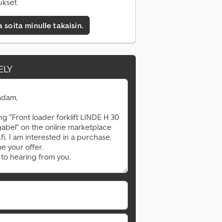
ukset
a soita minulle takaisin.
ELY