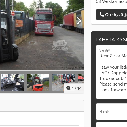
58 Verkkoilmoit
Ole hyvä j
LÄHETÄ KYS
Viesti*
1
/
14
Nimi*