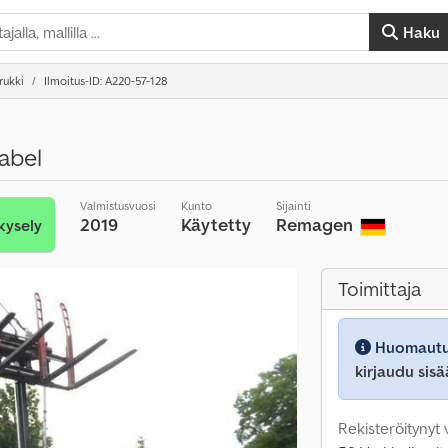
Haku
rukki
Ilmoitus-ID: A220-57-128
abel
Valmistusvuosi
Kunto
Sijainti
2019
Käytetty
Remagen
kysely
Toimittaja
Huomautu
kirjaudu sisä
Rekisteröitynyt