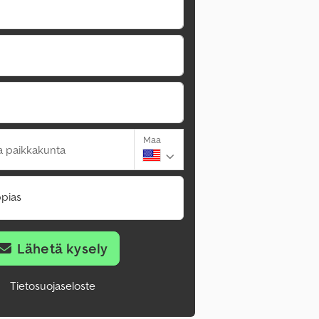
Maa
a paikkakunta
pias
Lähetä kysely
Tietosuojaseloste