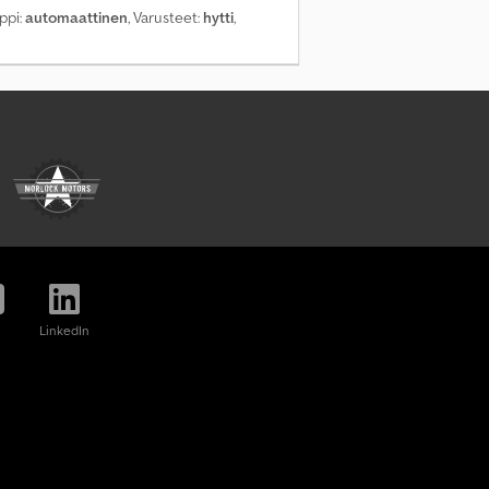
yppi:
automaattinen
, Varusteet:
hytti
,
LinkedIn