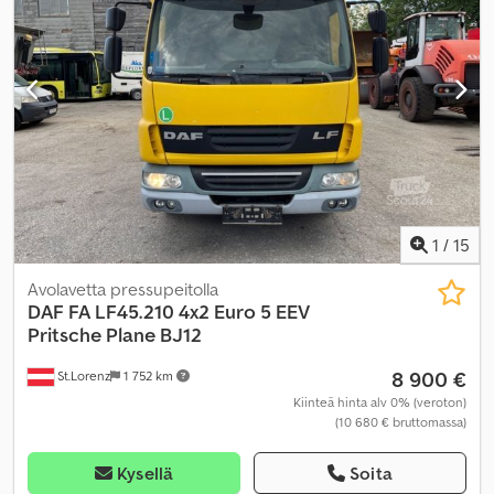
vakionopeudensäädin
,
1
/
15
Avolavetta pressupeitolla
DAF
FA LF45.210 4x2 Euro 5 EEV
Pritsche Plane BJ12
8 900 €
St.Lorenz
1 752 km
Kiinteä hinta alv 0% (veroton)
(10 680 € bruttomassa)
Kysellä
Soita