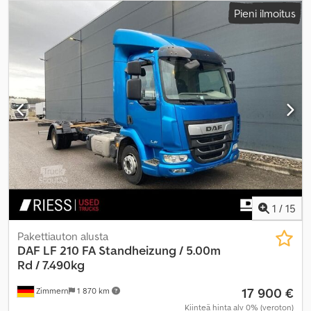
päästöluokka:
Euro 6
, istuimien määrä:
2
, Valmistusvuosi:
2014
,
Pieni ilmoitus
Varusteet:
ABS, EBS (Elektroninen jarrujärjestelmä),
ajoneuvotietokone, ilmastointi, keskuslukitus, luistonesto,
perävaunukytkin, takalaitanostin, vakionopeudensäädin
, -
Ilmastointi Dcedoxzgqcjpfx Apcok - Keskusvoitelu - Visiiri
1
/
15
Pakettiauton alusta
DAF
LF 210 FA Standheizung / 5.00m
Rd / 7.490kg
17 900 €
Zimmern
1 870 km
Kiinteä hinta alv 0% (veroton)