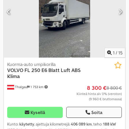
lastitilan leveys:
2 490 mm
, kuormatilan korkeus:
2 100 mm
,
Valmistusvuosi:
2018
, Varusteet:
ABS, AdBlue, Ajopiirturi,
Bluetooth, EBS (Elektroninen jarrujärjestelmä), USB-portti,
ajoneuvotietokone, elektroninen ajonvakautusjärjestelmä (ESP),
ilmastointi, kaistavahti, keskuslukitus, kuolleen kulman avustin,
kuorma-auton rekisteröinti, luistonesto, navigointijärjestelmä,
noesuodatin, peruutuskamera, savuton ajoneuvo, sähköinen
ikkunansäätö, sähkötoiminen peili, takalaitanostin, tehostettu
ohjaus, täydellinen huoltohistoria, vakionopeudensäädin
,
1
/
15
Kuorma-auto umpikorilla
VOLVO
FL 250 E6 Blatt Luft ABS
Klima
8 300 €
Thalgau
1 753 km
8 800 €
Kiinteä hinta alv 0% (veroton)
(9 960 € bruttomassa)
Kysellä
Soita
Kunto:
käytetty
, ajettuja kilometrejä:
406 089 km
, teho:
188 kW