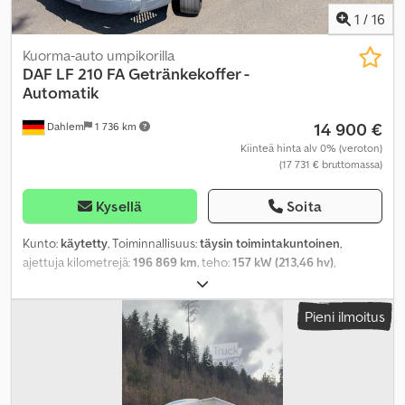
1
/
16
Kuorma-auto umpikorilla
DAF
LF 210 FA Getränkekoffer -
Automatik
14 900 €
Dahlem
1 736 km
Kiinteä hinta alv 0% (veroton)
(17 731 € bruttomassa)
Kysellä
Soita
Kunto:
käytetty
, Toiminnallisuus:
täysin toimintakuntoinen
,
ajettuja kilometrejä:
196 869 km
, teho:
157 kW (213,46 hv)
,
ensirekisteröinti:
04/2018
, polttoainetyyppi:
diesel
, omamassa:
6 485 kg
, maksimi kuormauspaino:
5 505 kg
, kokonaispaino:
Pieni ilmoitus
11 990 kg
, renkaan koko:
245/70 R17,5
, akselikokoonpano:
4x2
,
polttoaine:
diesel
, jarrut:
moottorijarrutus
, väri:
valkoinen
,
ohjaamo:
päiväohjaamo
, vaihteistotyyppi:
automaattinen
,
päästöluokka:
Euro 6
, jousitus:
teräs-ilma
, istuimien määrä:
2
,
kuormatilan tilavuus:
31,37 m³
, kuormatilan pituus:
6 000 mm
,