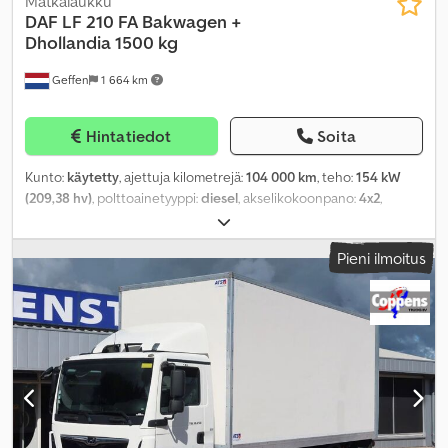
Matkalaukku
DAF
LF 210 FA Bakwagen +
Dhollandia 1500 kg
Geffen
1 664 km
Hintatiedot
Soita
Kunto:
käytetty
, ajettuja kilometrejä:
104 000 km
, teho:
154 kW
(209,38 hv)
, polttoainetyyppi:
diesel
, akselikokoonpano:
4x2
,
akseliväli:
4 300 mm
, polttoaine:
diesel
, väri:
valkoinen
,
vaihteistotyyppi:
mekaaninen
, vaihteiden määrä:
6
, päästöluokka:
Pieni ilmoitus
Euro 6
, kuormatilan pituus:
5 700 mm
, lastitilan leveys:
2 490 mm
,
kuormatilan korkeus:
2 470 mm
, Valmistusvuosi:
2019
, Varusteet:
ABS, ilmastointi, keskuslukitus, perävaunukytkin, sähköinen
ikkunansäätö, sähkötoiminen peili, takalaitanostin,
vakionopeudensäädin
,