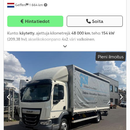
Geffen
1 664 km
Hintatiedot
Soita
Kunto:
käytetty
, ajettuja kilometrejä:
48 000 km
, teho:
154 kW
(209,38 hv)
, akselikokoonpano:
4x2
, väri:
valkoinen
,
vaihteistotyyppi:
automaattinen
, päästöluokka:
Euro 6
, jousitus:
teräs-ilma
, Valmistusvuosi:
2024
, Varusteet:
ABS, ilmastointi,
Pieni ilmoitus
navigointijärjestelmä, spoileri, sähköinen ikkunansäätö,
sähkötoiminen peili, takalaitanostin, vakionopeudensäädin
,