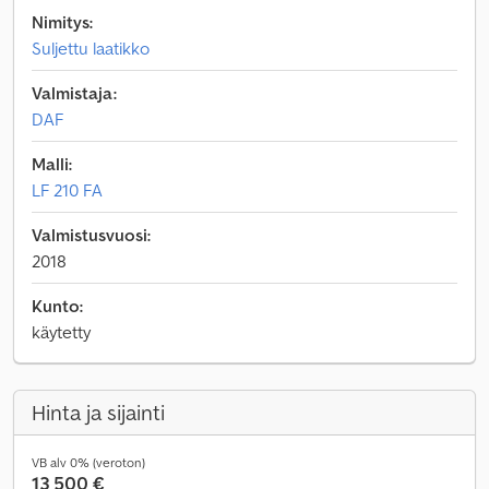
Nimitys:
Suljettu laatikko
Valmistaja:
DAF
Malli:
LF 210 FA
Valmistusvuosi:
2018
Kunto:
käytetty
Hinta ja sijainti
VB alv 0% (veroton)
13 500 €