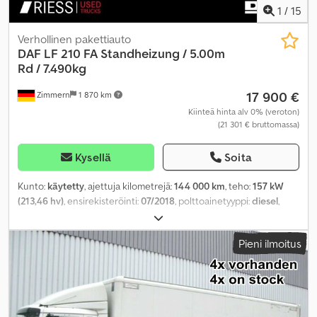
1
/
15
Verhollinen pakettiauto
DAF
LF 210 FA Standheizung / 5.00m
Rd / 7.490kg
17 900 €
Zimmern
1 870 km
Kiinteä hinta alv 0% (veroton)
(21 301 € bruttomassa)
Kysellä
Soita
Kunto:
käytetty
, ajettuja kilometrejä:
144 000 km
, teho:
157 kW
(213,46 hv)
, ensirekisteröinti:
07/2018
, polttoainetyyppi:
diesel
,
kokonaispaino:
7 490 kg
, vaihteistotyyppi:
mekaaninen
,
päästöluokka:
Euro 6
, Varusteet:
noesuodatin,
Pieni ilmoitus
pysäköintilämmitin
,