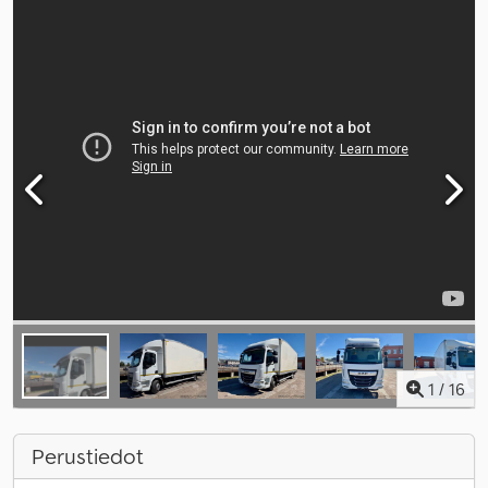
1
/
16
Perustiedot