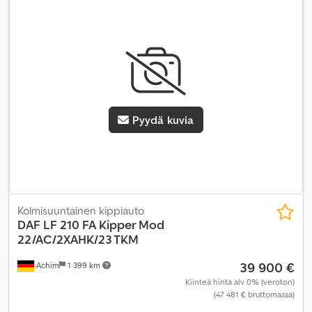
ilmastointi, navigointijärjestelmä
,
Pyydä kuvia
Kolmisuuntainen kippiauto
DAF
LF 210 FA Kipper Mod
22/AC/2XAHK/23 TKM
39 900 €
Achim
1 399 km
Kiinteä hinta alv 0% (veroton)
(47 481 € bruttomassa)