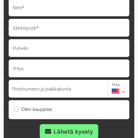
Nimi*
Sähköposti*
Puhelin
Yritys
Maa
Postinumero ja paikkakunta
Olen kauppias
Lähetä kysely