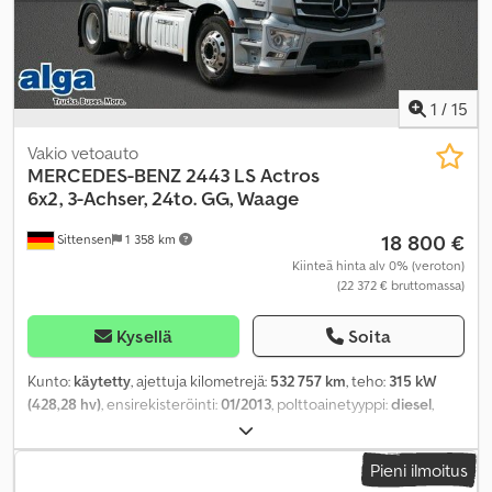
1
/
15
Vakio vetoauto
MERCEDES-BENZ
2443 LS Actros
6x2, 3-Achser, 24to. GG, Waage
18 800 €
Sittensen
1 358 km
Kiinteä hinta alv 0% (veroton)
(22 372 € bruttomassa)
Kysellä
Soita
Kunto:
käytetty
, ajettuja kilometrejä:
532 757 km
, teho:
315 kW
(428,28 hv)
, ensirekisteröinti:
01/2013
, polttoainetyyppi:
diesel
,
kokonaispaino:
23 300 kg
, akselikokoonpano:
3 akselia
, väri:
hopea
, vaihteistotyyppi:
automaattinen
, päästöluokka:
Euro 6
,
Pieni ilmoitus
Varusteet:
ABS, elektroninen ajonvakautusjärjestelmä (ESP),