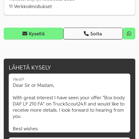
11 Verkkoilmoitukset
Kysellä
Soita
LÄHETÄ KYSELY
Viesti*