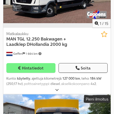
1
/
15
Matkalaukku
MAN
TGL 12.250 Bakwagen +
Laadklep DHollandia 2000 kg
Geffen
1 664 km
Hintatiedot
Soita
Kunto:
käytetty
, ajettuja kilometrejä:
127 000 km
, teho:
184 kW
(250,17 hv)
, polttoainetyyppi:
diesel
, akselikokoonpano:
4x2
,
polttoaine:
diesel
, väri:
valkoinen
, vaihteistotyyppi:
automaattinen
,
päästöluokka:
Euro 6
, kuormatilan pituus:
6 680 mm
, lastitilan
Pieni ilmoitus
leveys:
2 480 mm
, kuormatilan korkeus:
2 800 mm
, Valmistusvuosi:
2019
, Varusteet:
ABS, ilmastointi, keskuslukitus, spoileri,
sähköinen ikkunansäätö, sähkötoiminen peili, takalaitanostin,