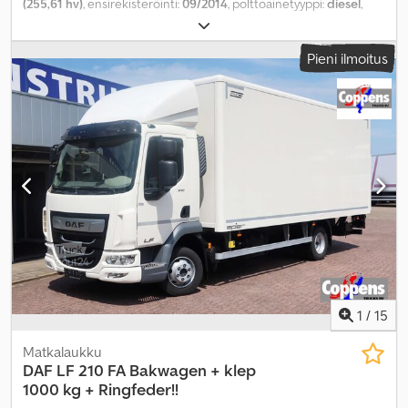
(255,61 hv)
, ensirekisteröinti:
09/2014
, polttoainetyyppi:
diesel
,
kokonaispaino:
12 000 kg
, akselikokoonpano:
2 akselia
, seuraava
tarkastus (TÜV):
09/2024
, väri:
valkoinen
, vaihteistotyyppi:
Pieni ilmoitus
automaattinen
, päästöluokka:
Euro 6
, kuormatilan pituus:
7 400
mm
, lastitilan leveys:
2 480 mm
, kuormatilan korkeus:
2 450 mm
,
Valmistusvuosi:
2014
, Varusteet:
ABS, ilmastointi,
pysäköintilämmitin, takalaitanostin
,
1
/
15
Matkalaukku
DAF
LF 210 FA Bakwagen + klep
1000 kg + Ringfeder!!