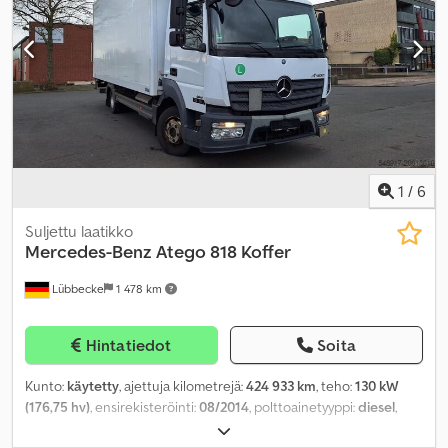
1
/
6
Suljettu laatikko
Mercedes-Benz
Atego 818 Koffer
Lübbecke
1 478 km
Hintatiedot
Soita
Kunto:
käytetty
, ajettuja kilometrejä:
424 933 km
, teho:
130 kW
(176,75 hv)
, ensirekisteröinti:
08/2014
, polttoainetyyppi:
diesel
,
polttoaine:
diesel
, väri:
valkoinen
, vaihteistotyyppi:
automaattinen
,