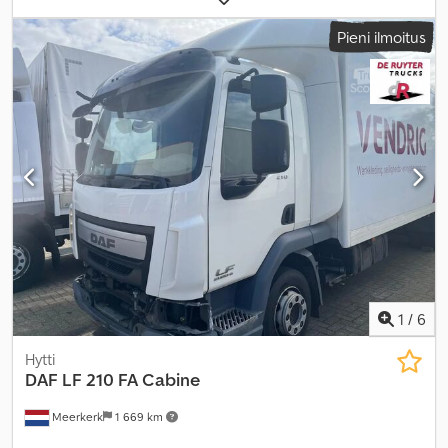
kokonaispaino:
11 990 kg
, renkaan koko:
265/70R19.5
,
Pieni ilmoitus
akselikokoonpano:
4x2
, akseliväli:
4 900 mm
, väri:
valkoinen
,
ohjaamo:
päiväohjaamo
, vaihteistotyyppi:
mekaaninen
,
päästöluokka:
Euro 3
, jousitus:
teräs-ilma
, kuormatilan pituus:
7 050 mm
, lastitilan leveys:
2 470 mm
, kuormatilan korkeus:
2 020
mm
, Varusteet:
ABS, alhainen melutaso, hytti, ilmastointi,
perävaunukytkin, spoileri, takalaitanostin, tasauspyörästön
lukko
,
1
/
6
Hytti
DAF
LF 210 FA Cabine
Meerkerk
1 669 km