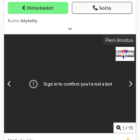
Hintatiedot
Soita
Kunto:
käytetty
,
Pieni ilmoitus
1
/
15