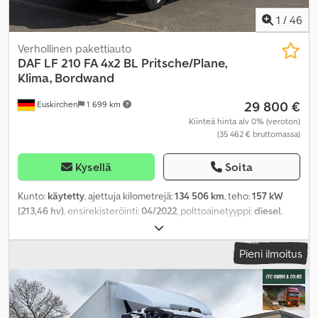
1
/
46
Verhollinen pakettiauto
DAF
LF 210 FA 4x2 BL Pritsche/Plane,
Klima, Bordwand
29 800 €
Euskirchen
1 699 km
Kiinteä hinta alv 0% (veroton)
(35 462 € bruttomassa)
Kysellä
Soita
Kunto:
käytetty
, ajettuja kilometrejä:
134 506 km
, teho:
157 kW
(213,46 hv)
, ensirekisteröinti:
04/2022
, polttoainetyyppi:
diesel
,
kokonaispaino:
7 490 kg
, seuraava tarkastus (TÜV):
05/2027
, väri:
valkoinen
, vaihteistotyyppi:
mekaaninen
, päästöluokka:
Euro 6
,
Pieni ilmoitus
istuimien määrä:
3
, kuormatilan pituus:
6 100 mm
, lastitilan leveys:
2 500 mm
, kuormatilan korkeus:
2 500 mm
, Varusteet:
ABS,
elektroninen ajonvakautusjärjestelmä (ESP), ilmastointi,
keskuslukitus, noesuodatin
,