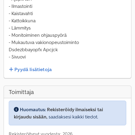
- Ilmastointi
- Kaistavahti
- Kattoikkuna
- Lämmitys
- Monitoiminen ohjauspyörä
- Mukautuva vakionopeustoiminto
Dsdezbbayopfx Apcjck
- Sivuovi
Pyydä lisätietoja
Toimittaja
Huomautus:
Rekisteröidy ilmaiseksi tai
kirjaudu sisään,
saadaksesi kaikki tiedot.
Rekisteröitynyt vuodesta: 2026