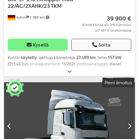
22/AC/2XAHK/23 TKM
39 900 €
Achim
1 399 km
Kiinteä hinta alv 0% (veroton)
(47 481 € bruttomassa)
Kysellä
Soita
Kunto:
käytetty
, ajettuja kilometrejä:
23 489 km
, teho:
157 kW
(213,46 hv)
, ensirekisteröinti:
11/2021
, polttoainetyyppi:
diesel
,
kokonaispaino:
7 490 kg
, väri:
valkoinen
, vaihteistotyyppi:
mekaaninen
, päästöluokka:
Euro 6
, istuimien määrä:
3
,
Pieni ilmoitus
kokonaispituus:
6 195 mm
, kokonaisleveys:
2 400 mm
,
kokonaiskorkeus:
2 930 mm
, kuormatilan pituus:
4 150 mm
,
lastitilan leveys:
2 300 mm
, kuormatilan korkeus:
400 mm
,
Valmistusvuosi:
2021
, Varusteet:
ABS, ilmastointi, keskuslukitus
,