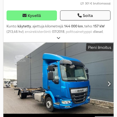
(21 301 € bruttomassa)
Kysellä
Soita
Kunto:
käytetty
, ajettuja kilometrejä:
144 000 km
, teho:
157 kW
(213,46 hv)
, ensirekisteröinti:
07/2018
, polttoainetyyppi:
diesel
,
kokonaispaino:
7 490 kg
, vaihteistotyyppi:
mekaaninen
,
päästöluokka:
Euro 6
, Varusteet:
noesuodatin,
Pieni ilmoitus
pysäköintilämmitin
,