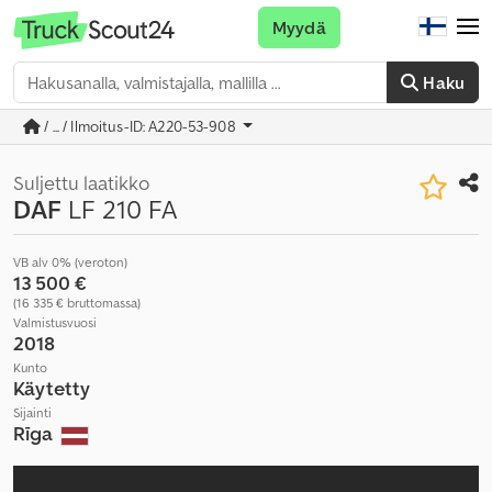
Myydä
Haku
/ ... / Ilmoitus-ID: A220-53-908
Suljettu laatikko
DAF
LF 210 FA
VB alv 0% (veroton)
13 500 €
(16 335 € bruttomassa)
Valmistusvuosi
2018
Kunto
Käytetty
Sijainti
Rīga