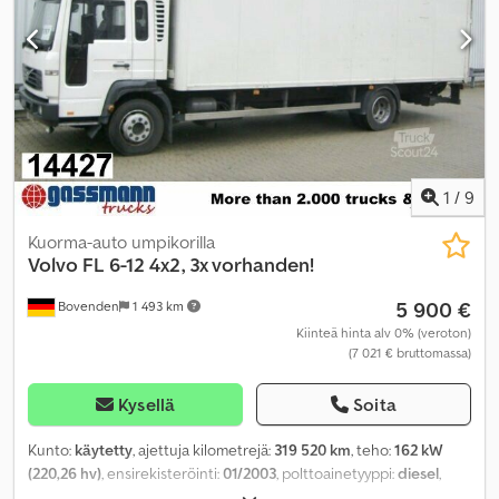
1
/
9
Kuorma-auto umpikorilla
Volvo
FL 6-12 4x2, 3x vorhanden!
5 900 €
Bovenden
1 493 km
Kiinteä hinta alv 0% (veroton)
(7 021 € bruttomassa)
Kysellä
Soita
Kunto:
käytetty
, ajettuja kilometrejä:
319 520 km
, teho:
162 kW
(220,26 hv)
, ensirekisteröinti:
01/2003
, polttoainetyyppi:
diesel
,
omamassa:
6 855 kg
, maksimi kuormauspaino:
5 135 kg
,