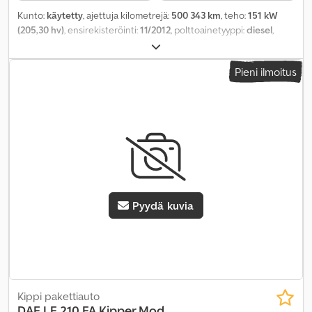
Kunto:
käytetty
, ajettuja kilometrejä:
500 343 km
, teho:
151 kW
(205,30 hv)
, ensirekisteröinti:
11/2012
, polttoainetyyppi:
diesel
,
kokonaispaino:
11 990 kg
, akselikokoonpano:
2 akselia
, väri:
keltainen
, vaihteistotyyppi:
mekaaninen
, päästöluokka:
Euro 5
,
Pieni ilmoitus
Varusteet:
takalaitanostin
,
Pyydä kuvia
Kippi pakettiauto
DAF
LF 210 FA Kipper Mod