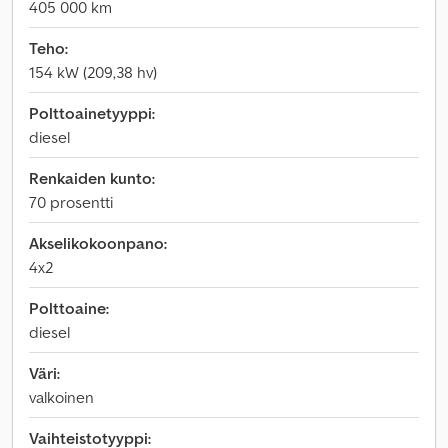
405 000 km
Teho:
154 kW (209,38 hv)
Polttoainetyyppi:
diesel
Renkaiden kunto:
70 prosentti
Akselikokoonpano:
4x2
Polttoaine:
diesel
Väri:
valkoinen
Vaihteistotyyppi: