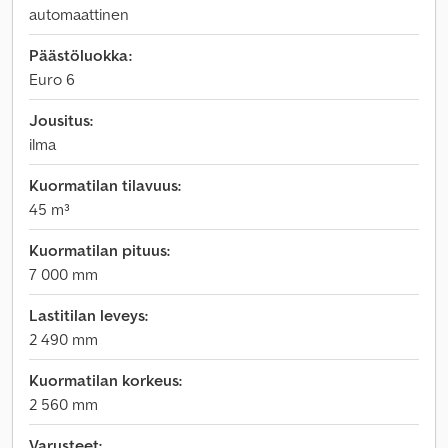
automaattinen
Päästöluokka:
Euro 6
Jousitus:
ilma
Kuormatilan tilavuus:
45 m³
Kuormatilan pituus:
7 000 mm
Lastitilan leveys:
2 490 mm
Kuormatilan korkeus:
2 560 mm
Varusteet: