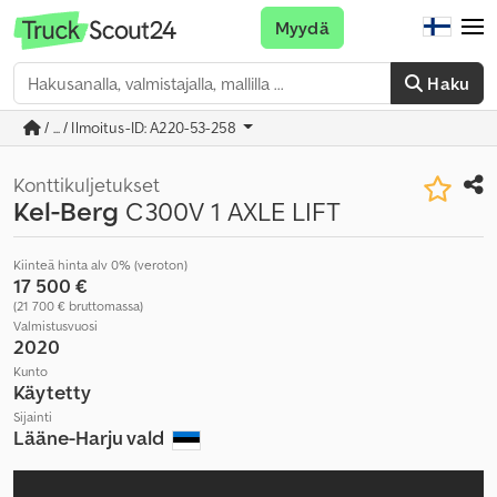
Myydä
Haku
/ ... / Ilmoitus-ID: A220-53-258
Konttikuljetukset
Kel-Berg
C300V 1 AXLE LIFT
Kiinteä hinta alv 0% (veroton)
17 500 €
(21 700 € bruttomassa)
Valmistusvuosi
2020
Kunto
Käytetty
Sijainti
Lääne-Harju vald