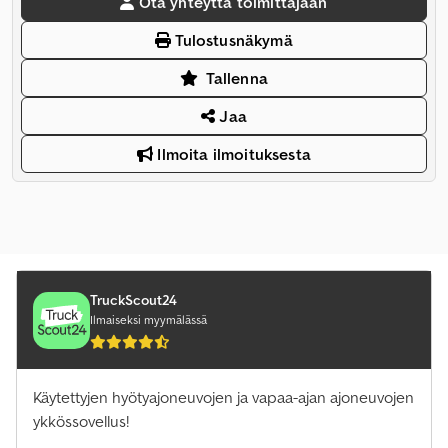
Ota yhteyttä toimittajaan
Tulostusnäkymä
Tallenna
Jaa
Ilmoita ilmoituksesta
TruckScout24
Ilmaiseksi myymälässä
Käytettyjen hyötyajoneuvojen ja vapaa-ajan ajoneuvojen
ykkössovellus!