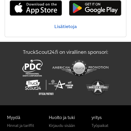
Lisätietoja
TruckScout24.fi on virallinen sponsori:
Myydä
Huolto ja tuki
yritys
Hinnat ja tariffit
Kirjaudu sisään
Työpaikat