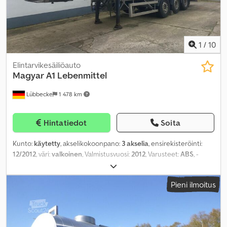
1
/
10
Elintarvikesäiliöauto
Magyar
A1 Lebenmittel
Lübbecke
1 478 km
Hintatiedot
Soita
Kunto:
käytetty
, akselikokoonpano:
3 akselia
, ensirekisteröinti:
12/2012
, väri:
valkoinen
, Valmistusvuosi:
2012
, Varusteet:
ABS
, -
Keskusvoitelu Dodpfxsxt T A Ae Afnjkr
Pieni ilmoitus