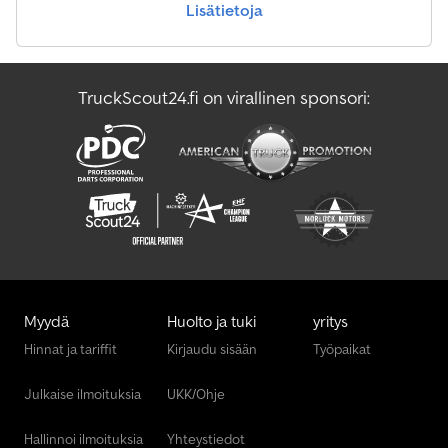
Lisätietoja
TruckScout24.fi on virallinen sponsori:
Myydä
Huolto ja tuki
yritys
Hinnat ja tariffit
Kirjaudu sisään
Työpaikat
Julkaise ilmoituksia
UKK/Ohje
Hallinnoi ilmoituksia
Yhteystiedot