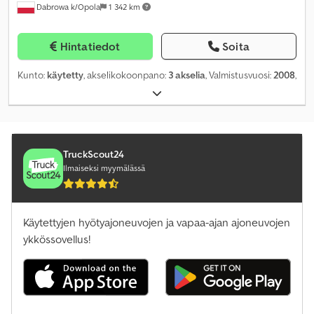
Dabrowa k/Opola
1 342 km
Hintatiedot
Soita
Kunto:
käytetty
, akselikokoonpano:
3 akselia
, Valmistusvuosi:
2008
,
TruckScout24
Ilmaiseksi myymälässä
Käytettyjen hyötyajoneuvojen ja vapaa-ajan ajoneuvojen
ykkössovellus!