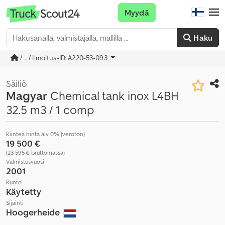
Myydä
Haku
/ ... / Ilmoitus-ID: A220-53-093
Säiliö
Magyar
Chemical tank inox L4BH
32.5 m3 / 1 comp
Kiinteä hinta alv 0% (veroton)
19 500 €
(23 595 € bruttomassa)
Valmistusvuosi
2001
Kunto
Käytetty
Sijainti
Hoogerheide