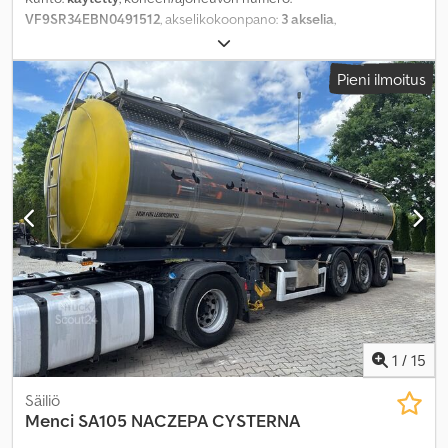
VF9SR34EBN0491512
, akselikokoonpano:
3 akselia
,
ensirekisteröinti:
07/1992
, kokonaispituus:
12 300 mm
,
kokonaisleveys:
2 500 mm
, kokonaiskorkeus:
3 600 mm
, jousitus:
Pieni ilmoitus
ilma
, renkaan koko:
385/65 R22.5
, väri:
muu
, Valmistusvuosi:
1992
,
1
/
15
Säiliö
Menci
SA105 NACZEPA CYSTERNA