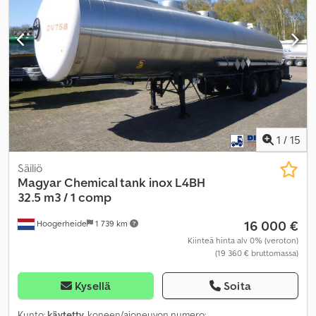
1
/
15
Säiliö
Magyar
Chemical tank inox L4BH
32.5 m3 / 1 comp
16 000 €
Hoogerheide
1 739 km
Kiinteä hinta alv 0% (veroton)
(19 360 € bruttomassa)
Kysellä
Soita
Kunto:
käytetty
, koneen/ajoneuvon numero: