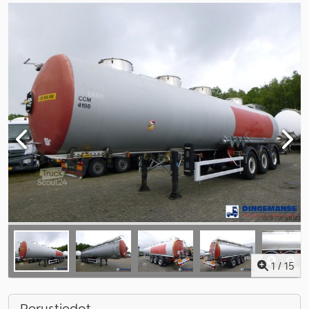
1
/
15
Perustiedot