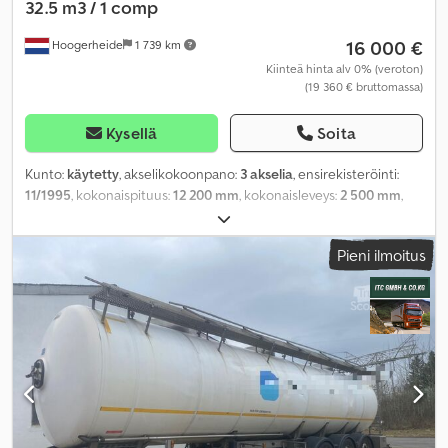
32.5 m3 / 1 comp
16 000 €
Hoogerheide
1 739 km
Kiinteä hinta alv 0% (veroton)
(19 360 € bruttomassa)
Kysellä
Soita
Kunto:
käytetty
, akselikokoonpano:
3 akselia
, ensirekisteröinti:
11/1995
, kokonaispituus:
12 200 mm
, kokonaisleveys:
2 500 mm
,
kokonaiskorkeus:
3 600 mm
, jousitus:
ilma
, renkaan koko:
385/65
R22..5
, väri:
muu
, Valmistusvuosi:
1995
, Varusteet:
ABS
,
Pieni ilmoitus