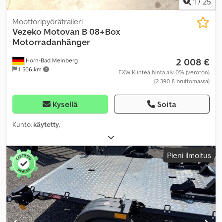
1
/
25
Moottoripyörätraileri
Vezeko
Motovan B 08+Box
Motorradanhänger
2 008 €
Horn-Bad Meinberg
1 506 km
EXW Kiinteä hinta alv 0% (veroton)
(2 390 € bruttomassa)
Kysellä
Soita
Kunto:
käytetty
,
Pieni ilmoitus