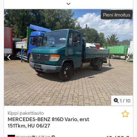
lastitilan leveys:
1 220 mm
, kuormatilan korkeus:
380 mm
,
Pieni ilmoitus
1
/
10
Kippi pakettiauto
MERCEDES-BENZ
816D Vario, erst
151Tkm, HU 06/27
Wuppertal
1 638 km