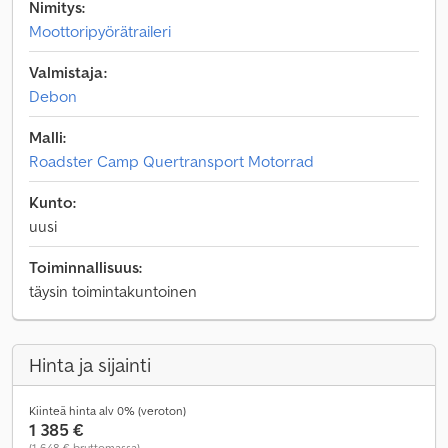
Nimitys:
Moottoripyörätraileri
Valmistaja:
Debon
Malli:
Roadster Camp Quertransport Motorrad
Kunto:
uusi
Toiminnallisuus:
täysin toimintakuntoinen
Hinta ja sijainti
Kiinteä hinta alv 0% (veroton)
1 385 €
(1 648 € bruttomassa)