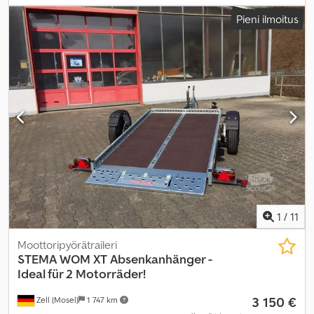
2 400 mm
, Varusteet:
kaapelivinssi
,
Pieni ilmoitus
1
/
11
Moottoripyörätraileri
STEMA
WOM XT Absenkanhänger -
Ideal für 2 Motorräder!
3 150 €
Zell (Mosel)
1 747 km