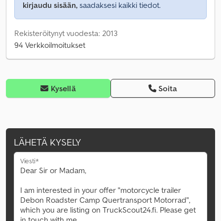
kirjaudu sisään,
saadaksesi kaikki tiedot.
Rekisteröitynyt vuodesta: 2013
94 Verkkoilmoitukset
Kysellä
Soita
LÄHETÄ KYSELY
Viesti*