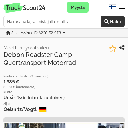
Myydä
Haku
/ ... / Ilmoitus-ID: A220-52-973
Moottoripyörätraileri
Debon
Roadster Camp
Quertransport Motorrad
Kiinteä hinta alv 0% (veroton)
1 385 €
(1 648 € bruttomassa)
Kunto
Uusi
(täysin toimintakuntoinen)
Sijainti
Oelsnitz/Vogtl.