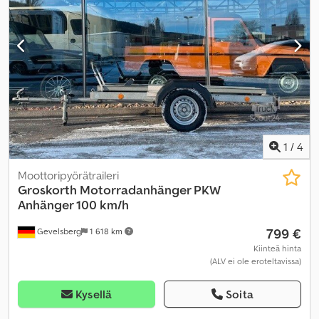
1
/
4
Moottoripyörätraileri
Groskorth Motorradanhänger PKW
Anhänger 100 km/h
799 €
Gevelsberg
1 618 km
Kiinteä hinta
(ALV ei ole eroteltavissa)
Kysellä
Soita