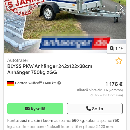
1
/
5
Autotraileri
BLYSS
PKW Anhänger 242x122x38cm
Anhänger 750kg zGG
1 176 €
Dorsten-Wulfen
1 600 km
Kiinteä hinta alv 0% (veroton)
(1 399 € bruttomassa)
Kysellä
Soita
Kunto:
uusi
, maksimi kuormauspaino:
560 kg
, kokonaispaino:
750
kg
, akselikokoonpano:
1 akseli
, kuormatilan pituus:
2 420 mm
,