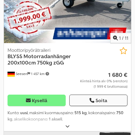
1
/
11
Moottoripyörätraileri
BLYSS
Motorradanhänger
200x100cm 750kg zGG
1 680 €
Seesen
1 457 km
Kiinteä hinta alv 0% (veroton)
(1 999 € bruttomassa)
Kysellä
Soita
Kunto:
uusi
, maksimi kuormauspaino:
515 kg
, kokonaispaino:
750
kg
, akselikokoonpano:
1 akseli
,