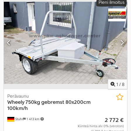
Pieni ilmoitus
1
/
8
Perävaunu
Wheely 750kg gebremst 80x200cm
100km/h
2 772 €
Stuhr
1 413 km
Kiinteä hinta alv 0% (veroton)