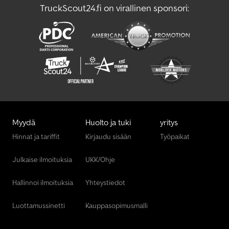
TruckScout24.fi on virallinen sponsori:
Myydä
Huolto ja tuki
yritys
Hinnat ja tariffit
Kirjaudu sisään
Työpaikat
Julkaise ilmoituksia
UKK/Ohje
Hallinnoi ilmoituksia
Yhteystiedot
Luottamussinetti
Kauppasopimusmalli