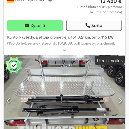
12 480 €
Kiinteä hinta alv 0% (veroton)
(14 851 € bruttomassa)
Kysellä
Soita
Kunto:
käytetty
, ajettuja kilometrejä:
151 027 km
, teho:
115 kW
(156,36 hv)
, ensirekisteröinti:
10/2008
, polttoainetyyppi:
diesel
,
kokonaispaino:
7 490 kg
, seuraava tarkastus (TÜV):
06/2027
, väri:
vihreä
, vaihteistotyyppi:
mekaaninen
, päästöluokka:
Euro 4
,
Pieni ilmoitus
kokonaispituus:
6 245 mm
, kokonaisleveys:
2 320 mm
,
kokonaiskorkeus:
2 415 mm
, Varusteet:
ABS, elektroninen
ajonvakautusjärjestelmä (ESP), noesuodatin
,