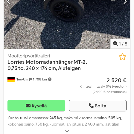
1
/
8
Moottoripyörätraileri
Lorries Motorradanhänger MT-2,
0,75 to. 240 x 174 cm, Alufelgen
2 520 €
Neu-Ulm
1 798 km
Kiinteä hinta alv 0% (veroton)
(2 999 € bruttomassa)
Kysellä
Soita
Kunto:
uusi
, omamassa:
245 kg
, maksimi kuormauspaino:
505 kg
,
kokonaispaino:
750 kg
, kuormatilan pituus:
2 400 mm
, lastitilan
leveys:
1 740 mm
, väri:
muu
, rakennuskorkeus:
960 mm
, työleveys: