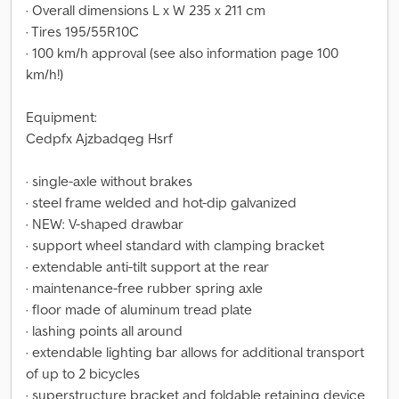
· Overall dimensions L x W 235 x 211 cm
· Tires 195/55R10C
· 100 km/h approval (see also information page 100
km/h!)
Equipment:
Cedpfx Ajzbadqeg Hsrf
· single-axle without brakes
· steel frame welded and hot-dip galvanized
· NEW: V-shaped drawbar
· support wheel standard with clamping bracket
· extendable anti-tilt support at the rear
· maintenance-free rubber spring axle
· floor made of aluminum tread plate
· lashing points all around
· extendable lighting bar allows for additional transport
of up to 2 bicycles
· superstructure bracket and foldable retaining device