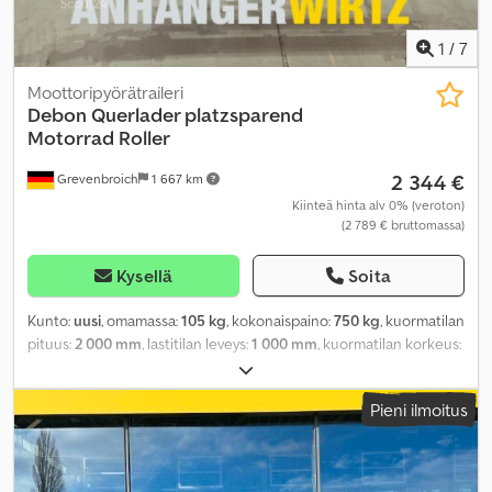
1
/
7
Moottoripyörätraileri
Debon
Querlader platzsparend
Motorrad Roller
2 344 €
Grevenbroich
1 667 km
Kiinteä hinta alv 0% (veroton)
(2 789 € bruttomassa)
Kysellä
Soita
Kunto:
uusi
, omamassa:
105 kg
, kokonaispaino:
750 kg
, kuormatilan
pituus:
2 000 mm
, lastitilan leveys:
1 000 mm
, kuormatilan korkeus:
600 mm
, Valmistusvuosi:
2026
,
Pieni ilmoitus