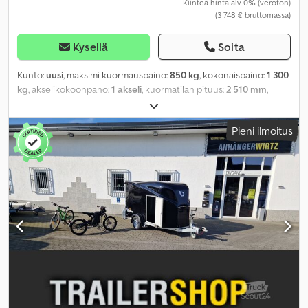
Kiinteä hinta alv 0% (veroton)
(3 748 € bruttomassa)
Kysellä
Soita
Kunto:
uusi
, maksimi kuormauspaino:
850 kg
, kokonaispaino:
1 300
kg
, akselikokoonpano:
1 akseli
, kuormatilan pituus:
2 510 mm
,
lastitilan leveys:
1 530 mm
, kokonaisleveys:
2 220 mm
,
Pieni ilmoitus