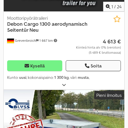
1
/
24
Moottoripyörätraileri
Debon
Cargo 1300 aerodynamisch
Seitentür Neu
4 613 €
Grevenbroich
1 667 km
Kiinteä hinta alv 0% (veroton)
(5 489 € bruttomassa)
Kysellä
Soita
Kunto:
uusi
, kokonaispaino:
1 300 kg
, väri:
musta
,
Pieni ilmoitus