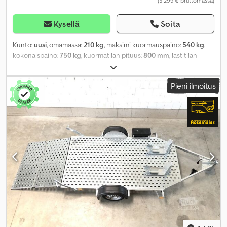
(3 299 € bruttomassa)
Kysellä
Soita
Kunto:
uusi
, omamassa:
210 kg
, maksimi kuormauspaino:
540 kg
,
kokonaispaino:
750 kg
, kuormatilan pituus:
800 mm
, lastitilan
leveys:
2 000 mm
, renkaan koko:
195/50R13C
,
Pieni ilmoitus