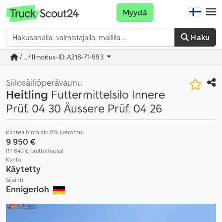
Myydä
Haku
/ ... / Ilmoitus-ID: A218-71-993
Siilosäiliöperävaunu
Heitling
Futtermittelsilo Innere
Prüf. 04 30 Äussere Prüf. 04 26
Kiinteä hinta alv 0% (veroton)
9 950 €
(11 840 € bruttomassa)
Kunto
Käytetty
Sijainti
Ennigerloh