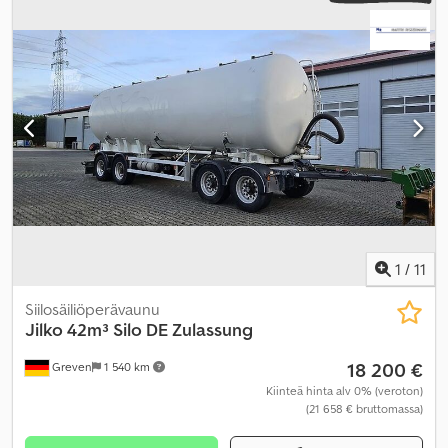
vaihteistotyyppi:
mekaaninen
, päästöluokka:
Euro 6
, jousitus:
teräs-ilma
, istuimien määrä:
2
, vuoteiden määrä:
2
, Varusteet:
ABS,
ajoneuvotietokone, elektroninen ajonvakautusjärjestelmä (ESP),
ilmastointi, keskuslukitus, luistonesto, neliveto, noesuodatin,
perävaunukytkin, pysäköintilämmitin, tasauspyörästön lukko,
vakionopeudensäädin
,
1
/
11
Siilosäiliöperävaunu
Jilko
42m³ Silo DE Zulassung
18 200 €
Greven
1 540 km
Kiinteä hinta alv 0% (veroton)
(21 658 € bruttomassa)