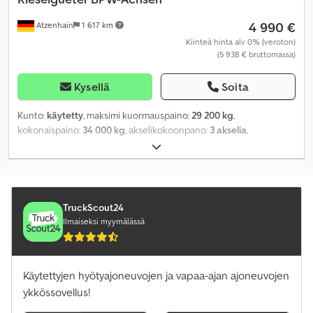
4 990 €
Atzenhain
1 617 km
Kiinteä hinta alv 0% (veroton)
(5 938 € bruttomassa)
Kysellä
Soita
Kunto:
käytetty
, maksimi kuormauspaino:
29 200 kg
,
kokonaispaino:
34 000 kg
, akselikokoonpano:
3 akselia
,
ensirekisteröinti:
07/1989
, Valmistusvuosi:
1989
,
TruckScout24
Ilmaiseksi myymälässä
Käytettyjen hyötyajoneuvojen ja vapaa-ajan ajoneuvojen
ykkössovellus!