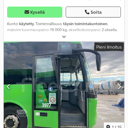
Kysellä
Soita
Kunto:
käytetty
, Toiminnallisuus:
täysin toimintakuntoinen
,
maksimi kuormauspaino:
19 000 kg
, akselikokoonpano:
2 akselia
,
ensirekisteröinti:
10/2024
, jousitus:
ilma
, väri:
valkoinen
,
Valmistusvuosi:
2004
, käyttöpaino:
16 040 kg
, Varusteet:
ABS
,
Pieni ilmoitus
1
/
15