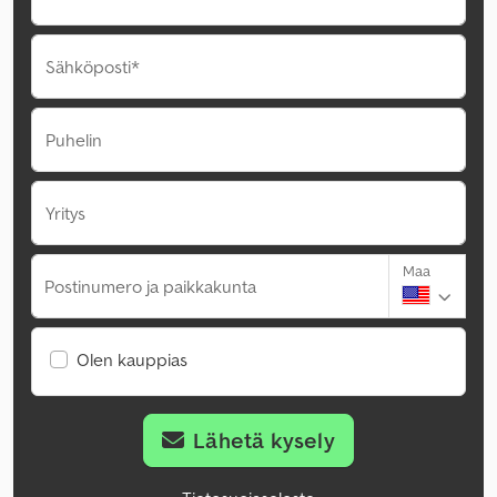
Sähköposti*
Puhelin
Yritys
Maa
Postinumero ja paikkakunta
Olen kauppias
Lähetä kysely