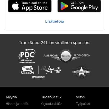
Lisätietoja
TruckScout24.fi on virallinen sponsori:
Myydä
Huolto ja tuki
yritys
Hinnat ja tariffit
Kirjaudu sisään
Työpaikat