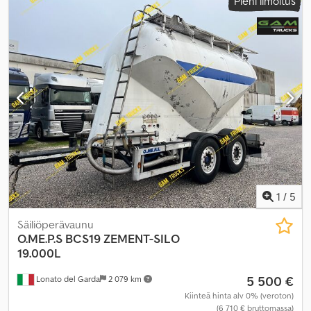
Pieni ilmoitus
1
/
5
Säiliöperävaunu
O.ME.P.S
BCS19 ZEMENT-SILO
19.000L
5 500 €
Lonato del Garda
2 079 km
Kiinteä hinta alv 0% (veroton)
(6 710 € bruttomassa)