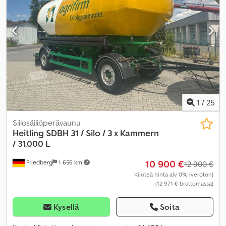
1
/
25
Siilosäiliöperävaunu
Heitling
SDBH 31 / Silo / 3 x Kammern
/ 31.000 L
10 900 €
Friedberg
1 656 km
12 900 €
Kiinteä hinta alv 0% (veroton)
(12 971 € bruttomassa)
Kysellä
Soita