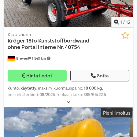
1
/
12
Kippivaunu
Kröger
18to Kunststoffbordwand
ohne Portal Interne Nr. 40754
Greven
1 540 km
Hintatiedot
Soita
Kunto:
käytetty
, maksimi kuormauspaino:
18 000 kg
,
ensirekisteröinti:
08/2025
, renkaan koko:
385/65/22,5
,
Valmistusvuosi:
2025
,
Pieni ilmoitus