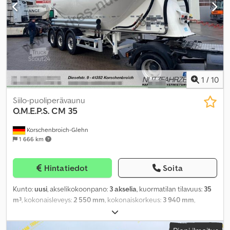
1
/
10
Siilo-puoliperävaunu
O.M.E.P.S.
CM 35
Korschenbroich-Glehn
1 666 km
Hintatiedot
Soita
Kunto:
uusi
, akselikokoonpano:
3 akselia
, kuormatilan tilavuus:
35
m³
, kokonaisleveys:
2 550 mm
, kokonaiskorkeus:
3 940 mm
,
Valmistusvuosi:
2026
, Varusteet:
ABS
,