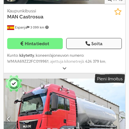
Kaupunkibussi
MAN
Castrosua
Espanja
3 099 km
Hintatiedot
Soita
Kunto:
käytetty
, koneen/ajoneuvon numero:
WMAA69ZZ2FC019961
, ajettuja kilometrejä:
424 379 km
,
ensirekisteröinti:
12/2014
, istuimien määrä:
52
, akselikokoonpano:
2 akselia
, päästöluokka:
Euro 6
, väri:
vihreä
, jarrut:
retarderi
,
Pieni ilmoitus
renkaan koko:
295/80 R22.5
, kokonaispituus:
12 860 mm
,
kokonaisleveys:
2 550 mm
, kokonaiskorkeus:
3 620 mm
,
Valmistusvuosi:
2014
, Varusteet:
ABS, ilmastointi,
pysäköintilämmitin
,