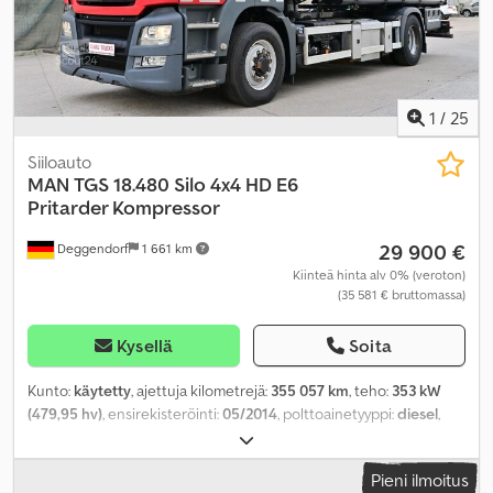
1
/
25
Siiloauto
MAN
TGS 18.480 Silo 4x4 HD E6
Pritarder Kompressor
29 900 €
Deggendorf
1 661 km
Kiinteä hinta alv 0% (veroton)
(35 581 € bruttomassa)
Kysellä
Soita
Kunto:
käytetty
, ajettuja kilometrejä:
355 057 km
, teho:
353 kW
(479,95 hv)
, ensirekisteröinti:
05/2014
, polttoainetyyppi:
diesel
,
omamassa:
8 450 kg
, maksimi kuormauspaino:
9 550 kg
,
kokonaispaino:
18 000 kg
, akselikokoonpano:
4x4
, akseliväli:
4 800
Pieni ilmoitus
mm
, jarrut:
retarderi
, väri:
punainen
, ohjaamo:
makuuhytti
,