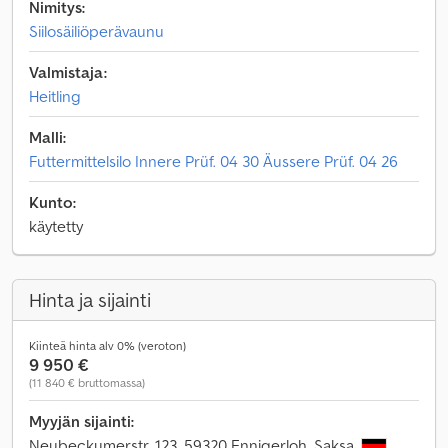
Nimitys:
Siilosäiliöperävaunu
Valmistaja:
Heitling
Malli:
Futtermittelsilo Innere Prüf. 04 30 Äussere Prüf. 04 26
Kunto:
käytetty
Hinta ja sijainti
Kiinteä hinta alv 0% (veroton)
9 950 €
(11 840 € bruttomassa)
Myyjän sijainti:
Neubeckumerstr. 123, 59320 Ennigerloh, Saksa