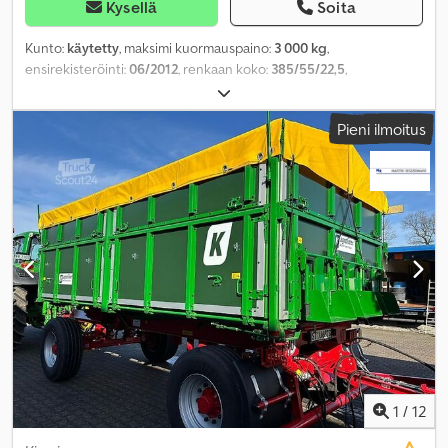
Kysellä
Soita
Kunto:
käytetty
, maksimi kuormauspaino:
3 000 kg
,
ensirekisteröinti:
06/2012
, renkaan koko:
385/55/22,5
,
Valmistusvuosi:
2012
,
Pieni ilmoitus
1
/
12