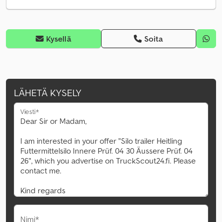
Kysellä
Soita
LÄHETÄ KYSELY
Viesti*
Nimi*