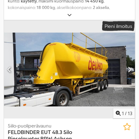
Kunto:
käytetty
, maksimi kuormauspaino:
14 450 kg
,
kokonaispaino:
18 000 kg
, akselikokoonpano:
2 akselia
,
ensirekisteröinti:
06/2013
, Valmistusvuosi:
2013
, Varusteet:
ABS
,
Pieni ilmoitus
1
/
13
Siilo-puoliperävaunu
FELDBINDER
EUT 48.3 Silo
Rieselgueter BPW-Achsen