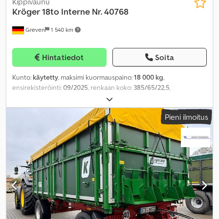
Kippivaunu
Kröger
18to Interne Nr. 40768
Greven
1 540 km
Hintatiedot
Soita
Kunto:
käytetty
, maksimi kuormauspaino:
18 000 kg
,
ensirekisteröinti:
09/2025
, renkaan koko:
385/65/22,5
,
Valmistusvuosi:
2025
,
Pieni ilmoitus