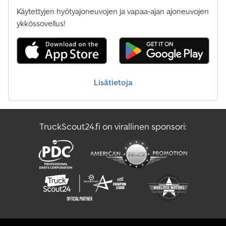
Käytettyjen hyötyajoneuvojen ja vapaa-ajan ajoneuvojen
ykkössovellus!
Lisätietoja
TruckScout24.fi on virallinen sponsori: