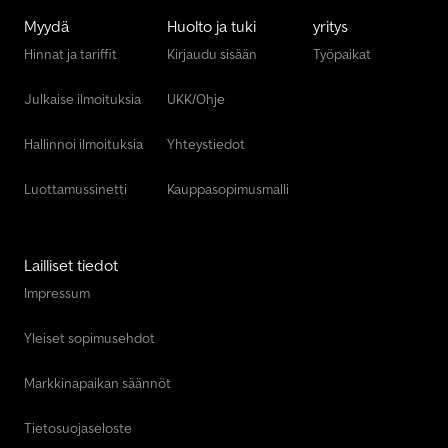
Myydä
Huolto ja tuki
yritys
Hinnat ja tariffit
Kirjaudu sisään
Työpaikat
Julkaise ilmoituksia
UKK/Ohje
Hallinnoi ilmoituksia
Yhteystiedot
Luottamussinetti
Kauppasopimusmalli
Lailliset tiedot
Impressum
Yleiset sopimusehdot
Markkinapaikan säännöt
Tietosuojaseloste