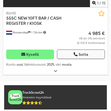
1
/
15
Kontti
SSSC
NEW 10FT BAR / CASH
REGISTER / KIOSK
4 985 €
Roosendaal
1 724 km
VB alv 0% (veroton)
(6 032 € bruttomassa)
Kysellä
Soita
Kunto:
uusi
, Valmistusvuosi:
2025
, väri:
musta
,
TruckScout24
Ilmaiseksi myymälässä