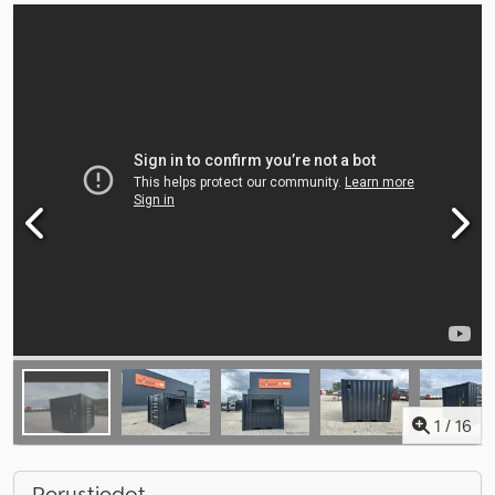
1
/
16
Perustiedot