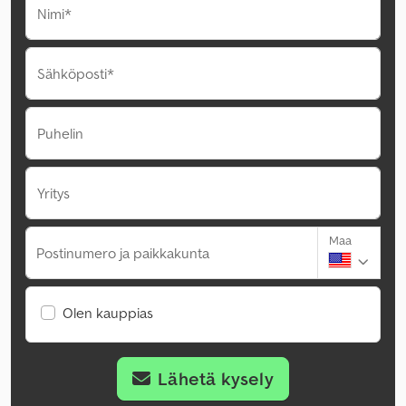
Nimi*
Sähköposti*
Puhelin
Yritys
Maa
Postinumero ja paikkakunta
Olen kauppias
Lähetä kysely