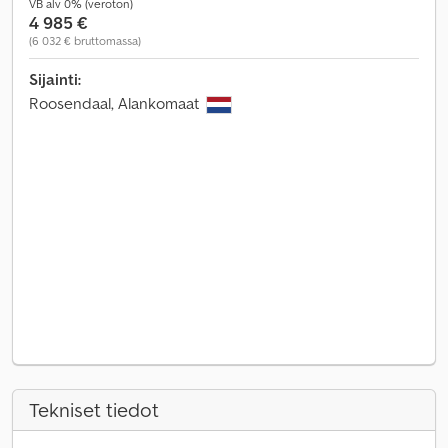
VB alv 0% (veroton)
4 985 €
(6 032 € bruttomassa)
Sijainti:
Roosendaal, Alankomaat
Tekniset tiedot