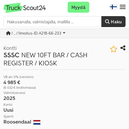
Myydä
Haku
/ ... / Ilmoitus-ID: A218-66-233
Kontti
SSSC
NEW 10FT BAR / CASH
REGISTER / KIOSK
VB alv 0% (veroton)
4 985 €
(6 032 € bruttomassa)
Valmistusvuosi
2025
Kunto
Uusi
Sijainti
Roosendaal