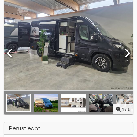
1
/
6
Perustiedot