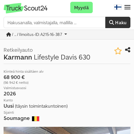
Myydä
Haku
/ ... / Ilmoitus-ID: A215-16-387
Retkeilyauto
Karmann
Lifestyle Davis 630
Kiinteä hinta sisältäen alv
68 900 €
(56 942 € netto)
Valmistusvuosi
2026
Kunto
Uusi
(täysin toimintakuntoinen)
Sijainti
Soumagne