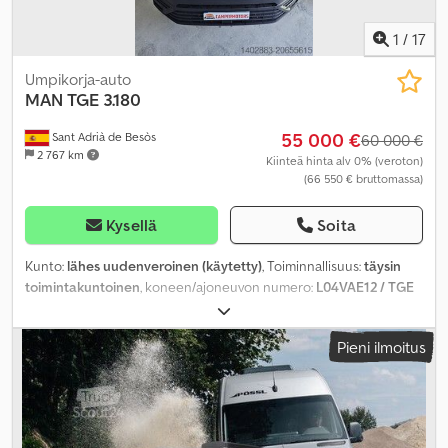
1
/
17
Umpikorja-auto
MAN
TGE 3.180
55 000 €
Sant Adrià de Besòs
60 000 €
2 767 km
Kiinteä hinta alv 0% (veroton)
(66 550 € bruttomassa)
Kysellä
Soita
Kunto:
lähes uudenveroinen (käytetty)
, Toiminnallisuus:
täysin
toimintakuntoinen
, koneen/ajoneuvon numero:
L04VAE12 / TGE
3.180
, ajettuja kilometrejä:
8 000 km
, ensirekisteröinti:
06/2024
,
polttoainetyyppi:
diesel
, kokonaispaino:
3 500 kg
, renkaan koko:
Pieni ilmoitus
Neumáticos 235/65 R 16 C 115/113 R
, akselikokoonpano:
4x2
,
seuraava tarkastus (TÜV):
06/2029
, polttoainesäiliön tilavuus:
75 l
,
yhdistetty polttoaineenkulutus:
10,3 l/100 km
, väri:
musta
,
vaihteistotyyppi:
automaattinen
, päästöluokka:
Euro 6
, istuimien
määrä:
4
, kokonaispituus:
6 836 mm
, kokonaisleveys:
2 040 mm
,