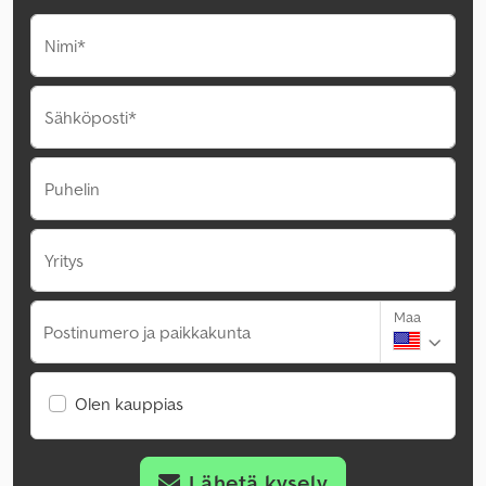
Nimi*
Sähköposti*
Puhelin
Yritys
Maa
Postinumero ja paikkakunta
Olen kauppias
Lähetä kysely