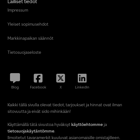
Lailliset tiedot
Impressum
Yleiset sopimusehdot
Markkinapaikan säännöt
Tietosuojaseloste
Blog
Facebook
X
LinkedIn
Kaikki tällä sivulla olevat tiedot, tarjoukset ja hinnat ovat ilman
sitovuutta ja eivät sido mihinkään!
Käyttämällä tätä sivustoa hyväksyt
käyttöehtomme
ja
tietosuojakäytäntömme
.
Ilmoitetut tavaramerkit kuuluvat asianomaisille omistajilleen.