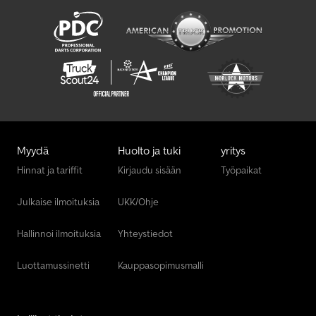
Myydä
Huolto ja tuki
yritys
Hinnat ja tariffit
Kirjaudu sisään
Työpaikat
Julkaise ilmoituksia
UKK/Ohje
Hallinnoi ilmoituksia
Yhteystiedot
Luottamussinetti
Kauppasopimusmalli