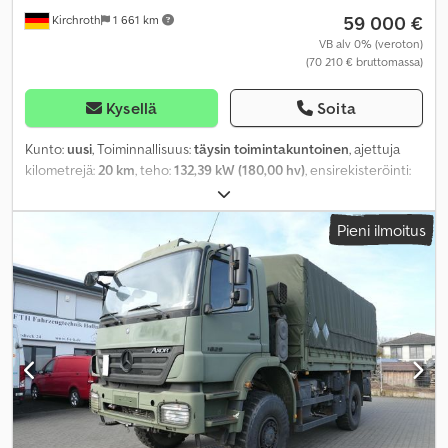
59 000 €
Kirchroth
1 661 km
VB alv 0% (veroton)
(70 210 € bruttomassa)
Kysellä
Soita
Kunto:
uusi
, Toiminnallisuus:
täysin toimintakuntoinen
, ajettuja
kilometrejä:
20 km
, teho:
132,39 kW (180,00 hv)
, ensirekisteröinti:
12/2025
, polttoainetyyppi:
diesel
, omamassa:
2 650 kg
, maksimi
kuormauspaino:
850 kg
, kokonaispaino:
3 500 kg
, renkaiden
Pieni ilmoitus
kunto:
100 prosentti
, akseliväli:
4 100 mm
, seuraava tarkastus
(TÜV):
12/2027
, polttoainesäiliön tilavuus:
100 l
, väri:
valkoinen
,
vaihteistotyyppi:
automaattinen
, päästöluokka:
Euro 6
, istuimien
määrä:
2
, kuormatilan tilavuus:
21 m³
, kuormatilan pituus:
4 200
mm
, lastitilan leveys:
2 200 mm
, kuormatilan korkeus:
2 300 mm
,
Valmistusvuosi:
2025
, Varusteet:
ABS, AdBlue, Bluetooth, USB-
portti, ajoneuvotietokone, elektroninen
ajonvakautusjärjestelmä (ESP), ilmastointi,
immobilisointijärjestelmä, kaistavahti, keskuslukitus,
kesärenkaat, kuorma-auton rekisteröinti, lisäajovalot,
luistonesto, navigointijärjestelmä, noesuodatin,