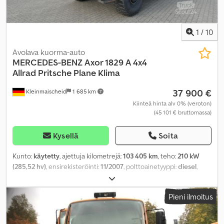
perävaunukytkin, pysäköintianturit, pysäköintilämmitin,
rengaspaineen valvonta, savuton ajoneuvo, spoileri, start-stop-
järjestelmä, sumuvalot, sähköinen ikkunansäätö, sähkötoiminen
1
/
10
peili, tehostettu ohjaus, turvatyyny, täydellinen huoltohistoria,
vakionopeudensäädin
,
Avolava kuorma-auto
MERCEDES-BENZ
Axor 1829 A 4x4
Allrad Pritsche Plane Klima
37 900 €
Kleinmaischeid
1 685 km
Kiinteä hinta alv 0% (veroton)
(45 101 € bruttomassa)
Kysellä
Soita
Kunto:
käytetty
, ajettuja kilometrejä:
103 405 km
, teho:
210 kW
(285,52 hv)
, ensirekisteröinti:
11/2007
, polttoainetyyppi:
diesel
,
kokonaispaino:
16 500 kg
, väri:
vihreä
, päästöluokka:
Euro 4
,
Varusteet:
ilmastointi, neliveto, pysäköintilämmitin
,
Pieni ilmoitus