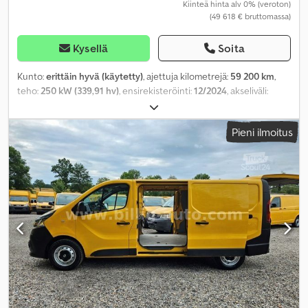
Kiinteä hinta alv 0% (veroton)
(49 618 € bruttomassa)
Kysellä
Soita
Kunto:
erittäin hyvä (käytetty)
, ajettuja kilometrejä:
59 200 km
,
teho:
250 kW (339,91 hv)
, ensirekisteröinti:
12/2024
, akseliväli:
4 200 mm
, väri:
punainen
, vaihteistotyyppi:
automaattinen
,
Valmistusvuosi:
1998
,
Pieni ilmoitus