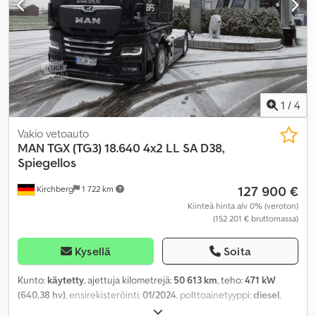
Radio - Visiiri Dwsdeyut Ezopfx Ahnea
1
/
4
Vakio vetoauto
MAN
TGX (TG3) 18.640 4x2 LL SA D38,
Spiegellos
127 900 €
Kirchberg
1 722 km
Kiinteä hinta alv 0% (veroton)
(152 201 € bruttomassa)
Kysellä
Soita
Kunto:
käytetty
, ajettuja kilometrejä:
50 613 km
, teho:
471 kW
(640,38 hv)
, ensirekisteröinti:
01/2024
, polttoainetyyppi:
diesel
,
kokonaispaino:
18 000 kg
, akselikokoonpano:
2 akselia
, seuraava