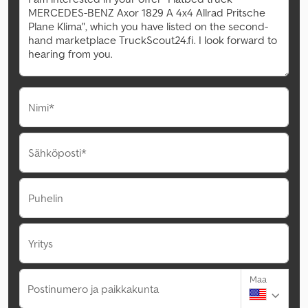
Nimi*
Sähköposti*
Puhelin
Yritys
Maa
Postinumero ja paikkakunta