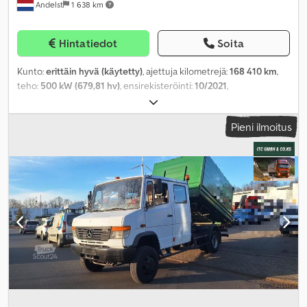
Andelst
1 638 km
Hintatiedot
Soita
Kunto:
erittäin hyvä (käytetty)
, ajettuja kilometrejä:
168 410 km
,
teho:
500 kW (679,81 hv)
, ensirekisteröinti:
10/2021
,
polttoainetyyppi:
diesel
, akselikokoonpano:
8x2
, polttoaine:
diesel
,
jarrut:
intarder
, väri:
musta
, vaihteistotyyppi:
automaattinen
,
Pieni ilmoitus
päästöluokka:
Euro 6
, kuormatilan pituus:
6 000 mm
, lastitilan
leveys:
2 500 mm
, Valmistusvuosi:
2021
, käyttötunnit:
2 081 h
,
Varusteet:
ABS, AdBlue, ilmastointi, sähköinen ikkunansäätö
,