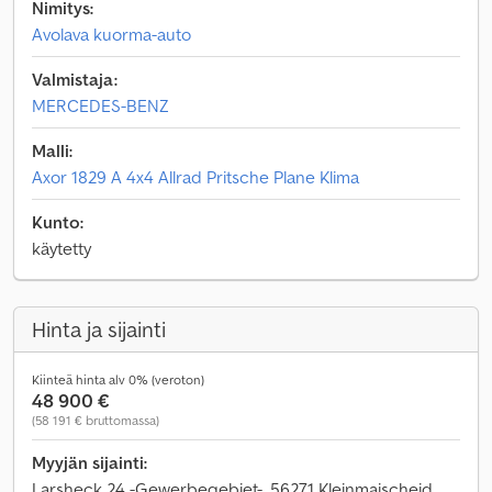
Nimitys:
Avolava kuorma-auto
Valmistaja:
MERCEDES-BENZ
Malli:
Axor 1829 A 4x4 Allrad Pritsche Plane Klima
Kunto:
käytetty
Hinta ja sijainti
Kiinteä hinta alv 0% (veroton)
48 900 €
(58 191 € bruttomassa)
Myyjän sijainti:
Larsheck 24 -Gewerbegebiet-, 56271 Kleinmaischeid,