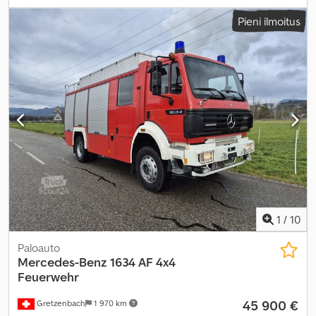
tarkastus (TÜV):
02/2027
, vaihteistotyyppi:
automaattinen
,
Pieni ilmoitus
Varusteet:
ABS, elektroninen ajonvakautusjärjestelmä (ESP),
ilmastointi, navigointijärjestelmä, pysäköintilämmitin
,
1
/
10
Paloauto
Mercedes-Benz
1634 AF 4x4
Feuerwehr
45 900 €
Gretzenbach
1 970 km