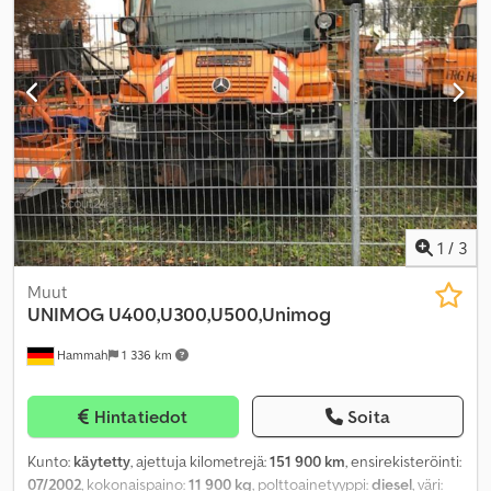
1
/
3
Muut
UNIMOG
U400,U300,U500,Unimog
Hammah
1 336 km
Hintatiedot
Soita
Kunto:
käytetty
, ajettuja kilometrejä:
151 900 km
, ensirekisteröinti:
07/2002
, kokonaispaino:
11 900 kg
, polttoainetyyppi:
diesel
, väri: