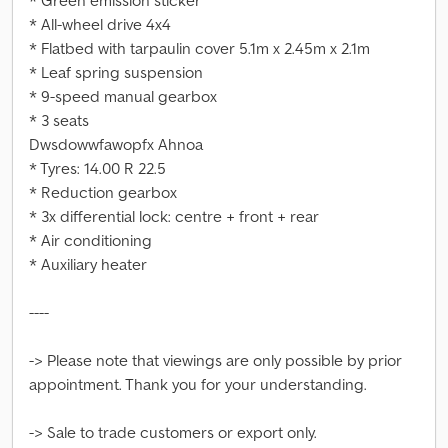
* Green emission sticker
* All-wheel drive 4x4
* Flatbed with tarpaulin cover 5.1m x 2.45m x 2.1m
* Leaf spring suspension
* 9-speed manual gearbox
* 3 seats
Dwsdowwfawopfx Ahnoa
* Tyres: 14.00 R 22.5
* Reduction gearbox
* 3x differential lock: centre + front + rear
* Air conditioning
* Auxiliary heater
----
-> Please note that viewings are only possible by prior
appointment. Thank you for your understanding.
-> Sale to trade customers or export only.