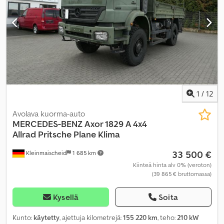
1
/
12
Avolava kuorma-auto
MERCEDES-BENZ
Axor 1829 A 4x4
Allrad Pritsche Plane Klima
33 500 €
Kleinmaischeid
1 685 km
Kiinteä hinta alv 0% (veroton)
(39 865 € bruttomassa)
Kysellä
Soita
Kunto:
käytetty
, ajettuja kilometrejä:
155 220 km
, teho:
210 kW