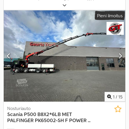
oranssi
, akselikokoonpano:
2 akselia
, vaihteistotyyppi:
mekaaninen
, päästöluokka:
Euro 3
, Valmistusvuosi:
2002
,
Pieni ilmoitus
Varusteet:
ABS, ilmastointi, neliveto, oli osallisena
onnettomuudessa, perävaunukytkin
,
1
/
15
Nosturiauto
Scania
P500 B8X2*6LB MET
PALFINGER PK65002-SH F POWER ...