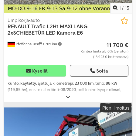
1
/
15
Umpikorja-auto
RENAULT
Trafic L2H1 MAXI LANG
2xSCHIEBETÜR LED Kamera E6
11 700 €
Pfeffenhausen
1 709 km
Kiinteä hinta alv 0% (veroton)
(13 923 € bruttomassa)
Kysellä
Soita
Kunto:
käytetty
, ajettuja kilometrejä:
23 000 km
, teho:
88 kW
(119,65 hv)
, ensirekisteröinti:
08/2020
, polttoainetyyppi:
diesel
,
kokonaispaino:
3 050 kg
, väri:
keltainen
, vaihteistotyyppi:
mekaaninen
, päästöluokka:
Euro 6
, istuimien määrä:
3
,
Pieni ilmoitus
Valmistusvuosi:
2020
, Varusteet:
ABS, elektroninen
ajonvakautusjärjestelmä (ESP), keskuslukitus, noesuodatin
,