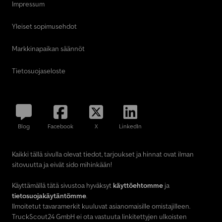
Impressum
Yleiset sopimusehdot
Markkinapaikan säännöt
Tietosuojaseloste
Blog
Facebook
X
LinkedIn
Kaikki tällä sivulla olevat tiedot, tarjoukset ja hinnat ovat ilman
sitovuutta ja eivät sido mihinkään!
Käyttämällä tätä sivustoa hyväksyt
käyttöehtomme
ja
tietosuojakäytäntömme
.
Ilmoitetut tavaramerkit kuuluvat asianomaisille omistajilleen.
TruckScout24 GmbH ei ota vastuuta linkitettyjen ulkoisten