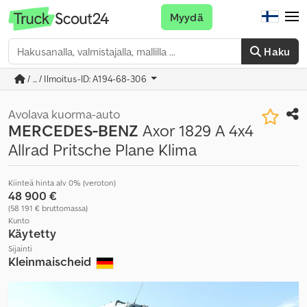
Myydä
Haku
/ ... / Ilmoitus-ID: A194-68-306
Avolava kuorma-auto
MERCEDES-BENZ
Axor 1829 A 4x4
Allrad Pritsche Plane Klima
Kiinteä hinta alv 0% (veroton)
48 900 €
(58 191 € bruttomassa)
Kunto
Käytetty
Sijainti
Kleinmaischeid