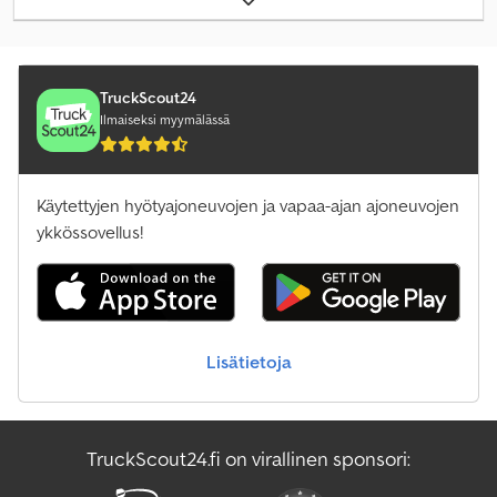
päästöluokka:
Euro 6
, kuormatilan pituus:
6 250 mm
, lastitilan
leveys:
2 480 mm
, kuormatilan korkeus:
600 mm
, Varusteet:
noesuodatin
,
TruckScout24
Ilmaiseksi myymälässä
Käytettyjen hyötyajoneuvojen ja vapaa-ajan ajoneuvojen
ykkössovellus!
Lisätietoja
TruckScout24.fi on virallinen sponsori: