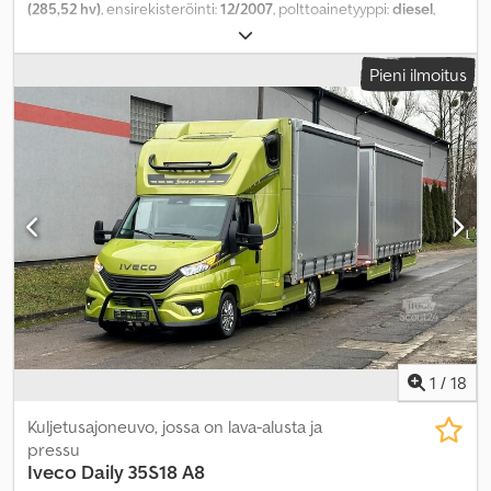
(285,52 hv)
, ensirekisteröinti:
12/2007
, polttoainetyyppi:
diesel
,
kokonaispaino:
16 500 kg
, väri:
vihreä
, päästöluokka:
Euro 4
,
Varusteet:
ilmastointi, neliveto, pysäköintilämmitin
,
Pieni ilmoitus
1
/
18
Kuljetusajoneuvo, jossa on lava-alusta ja
pressu
Iveco
Daily 35S18 A8