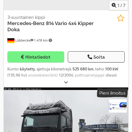
1
/
7
3-suuntainen kippi
Mercedes-Benz
814 Vario 4x4 Kipper
Doka
Lübbecke
1 478 km
Hintatiedot
Soita
Kunto:
käytetty
, ajettuja kilometrejä:
525 680 km
, teho:
100 kW
(135,96 hv)
, ensirekisteröinti:
12/2004
, polttoainetyyppi:
diesel
,
renkaan koko:
9,5R17,5-129/12L
, renkaiden kunto:
60 prosentti
,
akselikokoonpano:
4x4
, polttoaine:
diesel
, väri:
valkoinen
,
Pieni ilmoitus
vaihteistotyyppi:
mekaaninen
, päästöluokka:
Euro 3
, jousitus:
teräs
, kokonaispituus:
6 270 mm
, kokonaisleveys:
2 320 mm
,
kokonaiskorkeus:
2 770 mm
, Valmistusvuosi:
2004
, Varusteet:
ABS,
ajoneuvotietokone, ilmastointi, luistonesto, sähkötoiminen peili,
tasauspyörästön lukko, tehostettu ohjaus,
vakionopeudensäädin
, - Ajonestolaite - Ajopiirturi -
Hälytysjärjestelmä - Kaksipyöräakseli - Keskusvoitelu - Lämmitys -