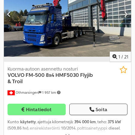
1
/
21
Kuorma-autoon asennettu nosturi
VOLVO
FM-500 8x4 HMF5030 Flyjib
& Troil
Othmarsingen
1 957 km
Hintatiedot
Soita
Kunto:
käytetty
, ajettuja kilometrejä:
394 000 km
, teho:
375 kW
(509,86 hv)
, ensirekisteröinti:
10/2014
, polttoainetyyppi:
diesel
,
kokonaispaino:
32 000 kg
, vaihteistotyyppi:
automaattinen
,