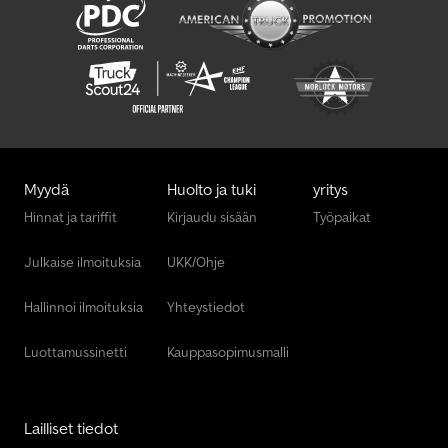
Myydä
Huolto ja tuki
yritys
Hinnat ja tariffit
Kirjaudu sisään
Työpaikat
Julkaise ilmoituksia
UKK/Ohje
Hallinnoi ilmoituksia
Yhteystiedot
Luottamussinetti
Kauppasopimusmalli
Lailliset tiedot