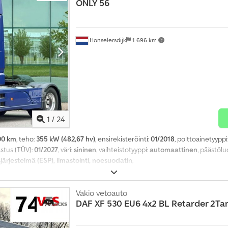
ONLY 56
Honselersdijk
1 696 km
1
/
24
00 km
, teho:
355 kW (482,67 hv)
, ensirekisteröinti:
01/2018
, polttoainetyyppi
astus (TÜV):
01/2027
, väri:
sininen
, vaihteistotyyppi:
automaattinen
, päästöl
ärjestelmä (ESP), ilmastointi, noesuodatin
,
Vakio vetoauto
DAF
XF 530 EU6 4x2 BL Retarder 2Ta