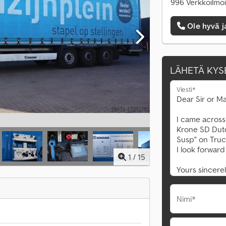
996 Verkkoilmoi
Ole hyvä j
LÄHETÄ KYS
Viesti*
1
/
15
Nimi*