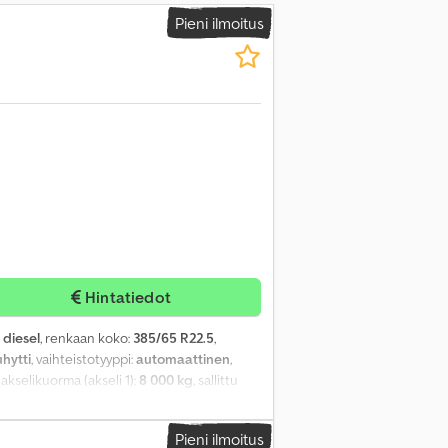
Pieni ilmoitus
Hintatiedot
:
diesel
, renkaan koko:
385/65 R22.5
,
hytti
, vaihteistotyyppi:
automaattinen
,
tu akselikuorma (akseli 1):
8 000 kg
, sallittu
tilämmitin, spoileri, sumuvalot, sähköinen
Pieni ilmoitus