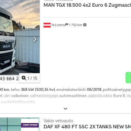
MAN
TGX 18.500 4x2 Euro 6 Zugmasch
St.Lorenz
1 752 km
1
/
15
00 km
, teho:
368 kW (500,34 hv)
, ensirekisteröinti:
06/2018
, polttoainetyypp
ri
, väri:
valkoinen
, vaihteistotyyppi:
automaattinen
, päästöluokka:
Euro 6
, V
, pysäköintilämmitin
,
Vakio vetoauto
DAF
XF 480 FT SSC 2X TANKS NEW S