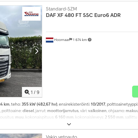
Standard-SZM
DAF
XF 480 FT SSC Euro6 ADR
Hoornaar
1 674 km
1
/
9
24 km
, teho:
355 kW (482,67 hv)
, ensirekisteröinti:
10/2017
, polttoainetyyppi
, polttoaine:
diesel
, jarrut:
moottorijarrutus
, väri:
valkoinen
, ohjaamo:
makuu
 jousitus:
muu
, kokonaispituus:
6 160 mm
, kokonaisleveys:
2 550 mm
, sallit
vuosi:
2017
, Varusteet:
ABS, ilmastointi, jääkaappi, keskuslukitus, pysäköin
akionopeudensäädin
,
Vakio vetoauto