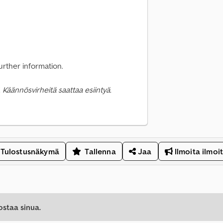
rther information.
 Käännösvirheitä saattaa esiintyä.
Tulostusnäkymä
Tallenna
Jaa
Ilmoita ilmoi
ostaa sinua.