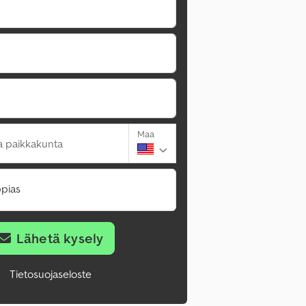
Maa
a paikkakunta
pias
Lähetä kysely
Tietosuojaseloste