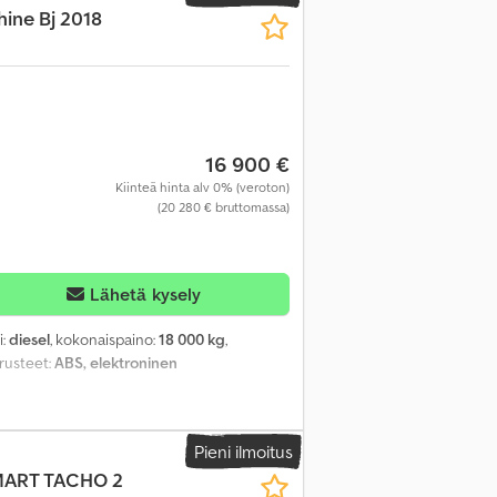
ine Bj 2018
16 900 €
Kiinteä hinta alv 0% (veroton)
(20 280 € bruttomassa)
Lähetä kysely
i:
diesel
, kokonaispaino:
18 000 kg
,
arusteet:
ABS, elektroninen
Pieni ilmoitus
MART TACHO 2