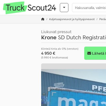
Kuljetusajoneuvot ja hyötyajoneuvot
Perä
Liukuvat pressut
Krone
SD Dutch Registration
Kiinteä hinta alv 0% (veroton)
4 950 €
Lähetä 
(5 990 € bruttomassa)