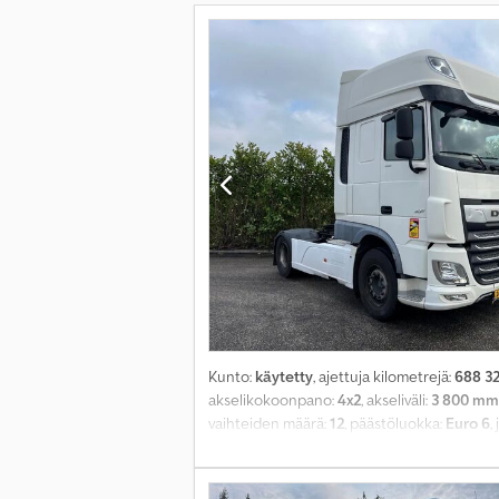
Kunto:
käytetty
, ajettuja kilometrejä:
688 3
akselikokoonpano:
4x2
, akseliväli:
3 800 mm
vaihteiden määrä:
12
, päästöluokka:
Euro 6
,
akselikuorma (akseli 2):
11 500 kg
, Valmistus
ikkunansäätö, toinen polttoainesäiliö, v