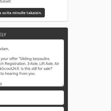
tukset
a soita minulle takaisin.
ELY