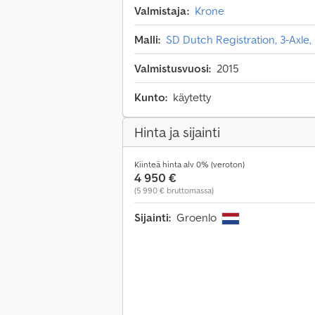
Valmistaja:
Krone
Malli:
SD Dutch Registration, 3-Axle, L
Valmistusvuosi:
2015
Kunto:
käytetty
Hinta ja sijainti
Kiinteä hinta alv 0% (veroton)
4 950 €
(5 990 € bruttomassa)
Sijainti:
Groenlo