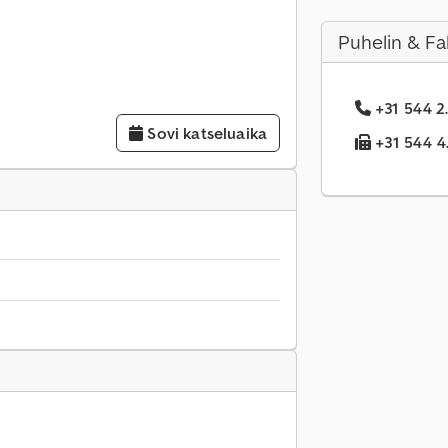
Puhelin & Fa
+31 544 2.
Sovi katseluaika
+31 544 4.