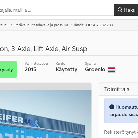
Haku
vaunu
Perävaunu tasolavalla ja pressulla
Ilmoitus-ID: A173-82-783
, 3-Axle, Lift Axle, Air Susp
Valmistusvuosi
Kunto
Sijainti
2015
Käytetty
Groenlo
kysely
Toimittaja
Huomautu
kirjaudu sisä
Rekisteröitynyt