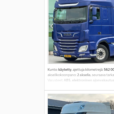
Kunto:
käytetty
, ajettuja kilometrejä:
562 0
akselikokoonpano:
2 akselia
, seuraava tark
Varusteet:
ABS, elektroninen ajonvakautusj