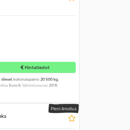
Hintatiedot
:
diesel
, kokonaispaino:
20 500 kg
,
uokka:
Euro 6
, Valmistusvuosi:
2018
,
Pieni ilmoitus
nks