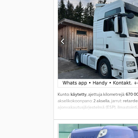
Kunto:
käytetty
, ajettuja kilometrejä:
670 0
akselikokoonpano:
2 akselia
, jarrut:
retarde
ajonvakautusjärjestelmä (ESP), ilmastointi