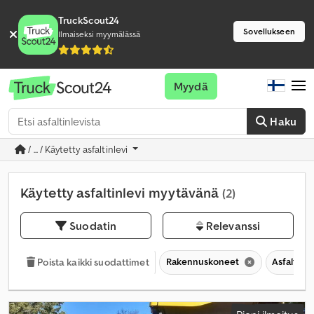
TruckScout24
Sovellukseen
Ilmaiseksi myymälässä
Myydä
Haku
/ ... / Käytetty asfaltinlevi
Käytetty asfaltinlevi myytävänä
(2)
Suodatin
Relevanssi
Rakennuskoneet
Asfalttite
Poista kaikki suodattimet