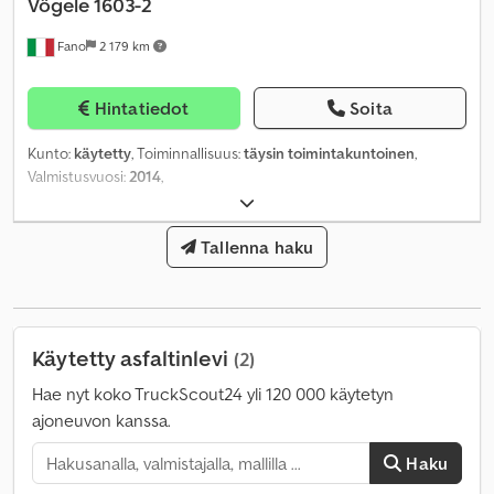
Vögele
1603-2
Fano
2 179 km
Hintatiedot
Soita
Kunto:
käytetty
, Toiminnallisuus:
täysin toimintakuntoinen
,
Valmistusvuosi:
2014
,
Tallenna haku
Käytetty asfaltinlevi
(2)
Hae nyt koko TruckScout24 yli 120 000 käytetyn
ajoneuvon kanssa.
Haku