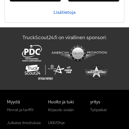
Scania Hinausauto
Lisätietoja
Scania Kuorma Auto
Valtra Traktori
TruckScout24.fi on virallinen sponsori:
Volvo Kauhakuormaaja
Volvo Kuorma Auto
Myydä
Huolto ja tuki
yritys
Hinnat ja tariffit
Kirjaudu sisään
Työpaikat
Julkaise ilmoituksia
UKK/Ohje