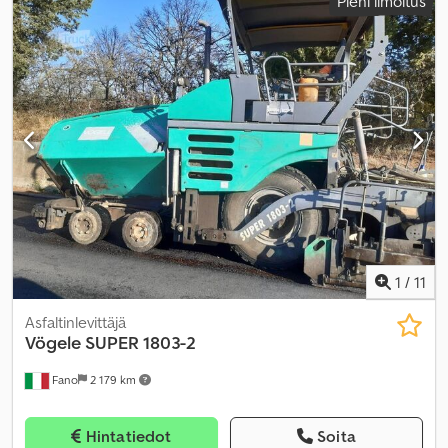
Pieni ilmoitus
1
/
11
Asfaltinlevittäjä
Vögele
SUPER 1803-2
Fano
2 179 km
Hintatiedot
Soita