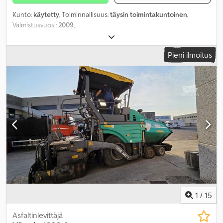
Kunto:
käytetty
, Toiminnallisuus:
täysin toimintakuntoinen
,
Valmistusvuosi:
2009
,
Pieni ilmoitus
1
/
15
Asfaltinlevittäjä