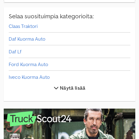
Selaa suosituimpia kategorioita:
Claas Traktori
Daf Kuorma Auto
Daf Lf
Ford Kuorma Auto
Iveco Kuorma Auto
Näytä lisää
Jcb 535-95
Jcb Traktori
Linde L 10
Linde L 12